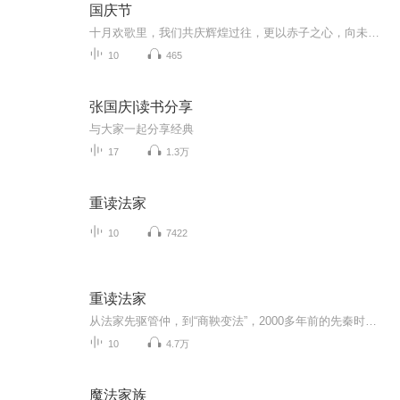
国庆节
十月欢歌里，我们共庆辉煌过往，更以赤子之心，向未来书写滚烫的誓言——这盛世，值得我们以热爱相拥。
10
465
张国庆|读书分享
与大家一起分享经典
17
1.3万
重读法家
10
7422
重读法家
从法家先驱管仲，到“商鞅变法”，2000多年前的先秦时期，古人在倡导法治的过程中曾经走过怎样的曲折历程？这些“以法治国”的理念对现代社会又有着哪些重要启示？南京大学艺术研究院童强教授讲述《重读法家》。
10
4.7万
魔法家族