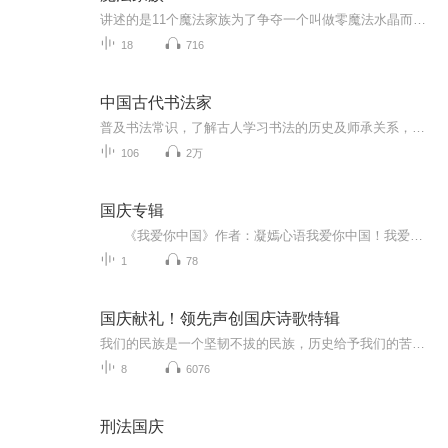
讲述的是11个魔法家族为了争夺一个叫做零魔法水晶而频频开战。最后魔法水晶一分为2。一半儿是完整的，一半儿碎了一地。那些魔法水晶碎片纷纷寄宿在了人的身体里，这些年来，许多魔法家族，开始寻找身体里寄宿着一半的完整水晶的人。但克里斯蒂家族寻找的却...
18
716
中国古代书法家
普及书法常识，了解古人学习书法的历史及师承关系，适合中小学生和家长朋友睡前聆听，也适合书法专业类学生参考。
106
2万
国庆专辑
《我爱你中国》作者：凝嫣心语我爱你中国！我爱你春天蓬勃的秧苗；我爱你秋日金黄的硕果。我爱你中国！我爱你青松气质，我爱你红梅品格！我爱你家乡的甜蔗好像乳汁滋润着我的心窝。我爱你中国，我要把最美的歌儿献给你，我的母亲我的祖国。我爱你中国，我爱...
1
78
国庆献礼！领先声创国庆诗歌特辑
我们的民族是一个坚韧不拔的民族，历史给予我们的苦难都变成了闪着金光的勋章！我们的国家是一个龙腾虎跃的国家，那条巨龙正以不可阻挡之势崛起于神奇的东方！------------------------------------------------值此祖国70周年华诞之际，领先声创以诗歌向祖国献礼！用我们的声音、用我们的热血、用我们的灵魂诵读经典爱国篇章，歌颂我们的祖国！永远繁荣富强！
8
6076
刑法国庆