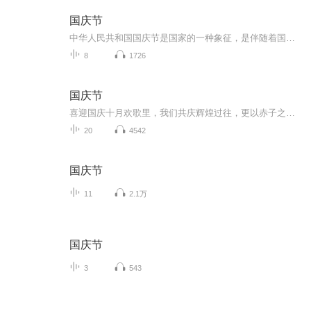
国庆节
中华人民共和国国庆节是国家的一种象征，是伴随着国家的出现而出现的。让我们用诗歌朗诵歌颂祖国的繁荣富强，国泰民安。
8
1726
国庆节
喜迎国庆十月欢歌里，我们共庆辉煌过往，更以赤子之心，向未来书写滚烫的誓言——这盛世，值得我们以热爱相拥。
20
4542
国庆节
11
2.1万
国庆节
3
543