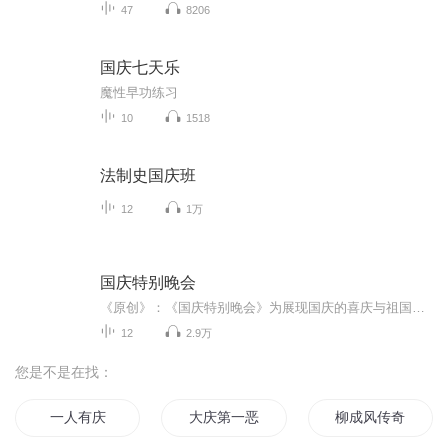
47
8206
国庆七天乐
魔性早功练习
10
1518
法制史国庆班
12
1万
国庆特别晚会
《原创》：《国庆特别晚会》为展现国庆的喜庆与祖国的深情我将以具体的场景切入从清晨升旗的庄严到街头巷尾的欢庆到历史与当下的交融，用优美的笔触传递对祖国的热爱与自豪！用诗歌和情感美文形式，歌颂祖国的繁荣富强，祝人民幸福安康！
12
2.9万
您是不是在找：
一人有庆
大庆第一恶
柳成风传奇