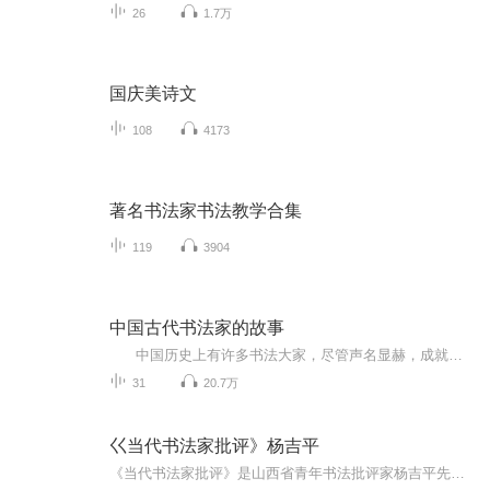
26
1.7万
国庆美诗文
108
4173
著名书法家书法教学合集
119
3904
中国古代书法家的故事
中国历史上有许多书法大家，尽管声名显赫，成就卓绝，但其感人的生平事迹去鲜为人知。微师广大习书的青少年朋友和书法爱好者进一步了解我国古代书法家，从中得到教益，特意翻阅了一些古代史书及报刊资料，经过整理加工编辑成这本小册子。也许，有些青少年朋友由此而愿意提起笔来攻习书法也未可知。同时我相信也可以给初中高中学生的作文提供写作素材。
31
20.7万
巜当代书法家批评》杨吉平
《当代书法家批评》是山西省青年书法批评家杨吉平先生撰写的系列文章，对截至1995年仍然健在的当代书法名人。进行评论，估计其书作的文化品位和艺术水准，并对他们在书法史上的定位做出判断。