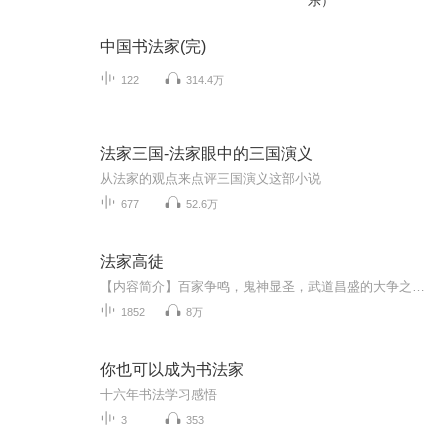
乐）
中国书法家(完)
122
314.4万
法家三国-法家眼中的三国演义
从法家的观点来点评三国演义这部小说
677
52.6万
法家高徒
【内容简介】百家争鸣，鬼神显圣，武道昌盛的大争之世。记忆达人司徒刑转生大乾，成为一介秀才，但是他不爱儒家爱法家，儒皮法骨，终成一代法主。【作者/主播】作者：竖子不可教主播：块哥1969【购买须知】1、本作品为付费有声书，前121集为免费试听，购买...
1852
8万
你也可以成为书法家
十六年书法学习感悟
3
353