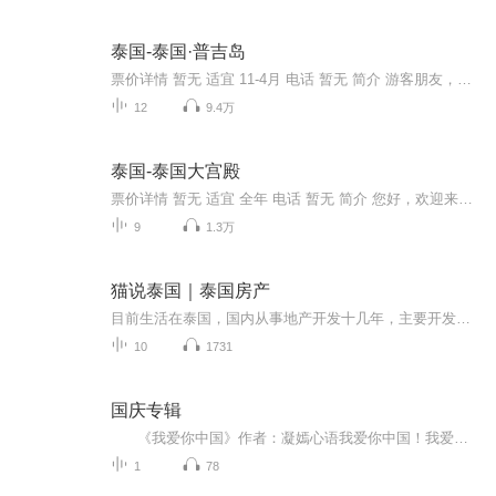
泰国-泰国·普吉岛
票价详情 暂无 适宜 11-4月 电话 暂无 简介 游客朋友，有人说旅行是一场探索，让我们一起走进普吉岛，来感受它的美丽和壮观吧。普吉岛是泰国南部岛屿，位于泰国南部马来半岛西海岸外的安达曼海。首府普吉镇地处岛的东南部，是一个大港口和商业中心。普吉岛...
12
9.4万
泰国-泰国大宫殿
票价详情 暂无 适宜 全年 电话 暂无 简介 您好，欢迎来到泰国大皇宫参观，我是您的导游，这次很高兴为您解说。大皇宫紧邻湄南河，是曼谷中心内一处大规模古建筑群，总面积二十一万八千四百平方米。大皇宫是仿照故都大城的旧皇宫建造的，经历代君王不断扩建...
9
1.3万
猫说泰国｜泰国房产
目前生活在泰国，国内从事地产开发十几年，主要开发商业地产和超高层项目，13年来泰国购买土地作为土地储备，近几年开始开发旅游地产项目。欢迎大家关注我的频道，在这里我会为大家分享在泰国关于房产、投资、生活的各类干货。
10
1731
国庆专辑
《我爱你中国》作者：凝嫣心语我爱你中国！我爱你春天蓬勃的秧苗；我爱你秋日金黄的硕果。我爱你中国！我爱你青松气质，我爱你红梅品格！我爱你家乡的甜蔗好像乳汁滋润着我的心窝。我爱你中国，我要把最美的歌儿献给你，我的母亲我的祖国。我爱你中国，我爱...
1
78