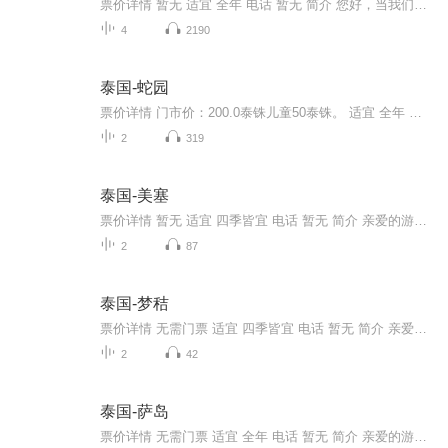
票价详情 暂无 适宜 全年 电话 暂无 简介 您好，当我们走进白庙的时候，就能感受到了扑面而来的历史气息，希望在我的讲解下，能让您领略到白庙的神韵和它背后的故事。 白庙其实只是俗称，真正的汉语名为龙昆寺、或白龙寺。令人惊讶的是，这座惊世骇俗的宗教建筑居然是始建于1998年的现代建筑，泰国著名建筑师耗尽毕生心血创造了他人生中最伟大的作品。从远处看，这座寺庙似乎是用闪闪发光的瓷器建造的，走进了看才会发现这种错觉是由白色涂料和玻璃亮片造成的。白庙以素白做底，银镜镶边，静谧地反射出夺目的光芒。通身无一处镶金，银白如一支支纤纤的手，柔柔的伸向天空。 白庙的出现让越来越多的人知道了泰北小城清莱，越来越多的游客愿意驱车百里，一睹它的芳姿。 有句话叫：世界上没有一条路是重复的，今天的讲解就到此结束了，期待您下次发现更不一样的美。 音频来源于链景旅行
4
2190
泰国-蛇园
票价详情 门市价：200.0泰铢儿童50泰铢。 适宜 全年 电话 暂无 简介 亲爱的游客朋友，现在我们来到的是曼谷的蛇园.怎么样，听着是不是有点儿恐怖呢？这里有很多毒蛇，为了安全起见，您最好选择远远观看，因为这里的毒蛇都是有剧毒的哦。蛇园也被称为毒蛇研...
2
319
泰国-美塞
票价详情 暂无 适宜 四季皆宜 电话 暂无 简介 亲爱的游客朋友，您好，现在我们来到的是美塞,这里是泰国最北的城镇，也是非常重要的交通枢纽。美塞位于缅泰边界，是游客从缅甸进入金三角的必经之地，也是前往美斯乐的一个中转站。城中只有一条主要街道，街...
2
87
泰国-梦秸
票价详情 无需门票 适宜 四季皆宜 电话 暂无 简介 亲爱的游客朋友，现在我们来到的是梦秸，让我们一起去看看吧。梦秸，位于清迈的梦瑞（Mea Rim）县，从清迈去往拜县可以路过这里。梦秸隐藏在清迈眉林的一座山谷中，位于海拔350米高的山上，这里是苗族的少...
2
42
泰国-萨岛
票价详情 无需门票 适宜 全年 电话 暂无 简介 亲爱的游客朋友，现在我们来到的是萨岛,这是一个形似马蹄的小岛，千万别小看这个小岛，这里可是潜水的绝佳地点哦。萨岛离格兰岛仅有600米的距离，面积为0.05平方千米。它拥有两个海滩，其中北部海滩由于独特的...