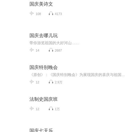
国庆美诗文
108
4173
国庆去哪儿玩
带你游览祖国的大好河山……
14
2687
国庆特别晚会
《原创》：《国庆特别晚会》为展现国庆的喜庆与祖国的深情我将以具体的场景切入从清晨升旗的庄严到街头巷尾的欢庆到历史与当下的交融，用优美的笔触传递对祖国的热爱与自豪！用诗歌和情感美文形式，歌颂祖国的繁荣富强，祝人民幸福安康！
12
2.9万
法制史国庆班
12
1万
国庆七天乐