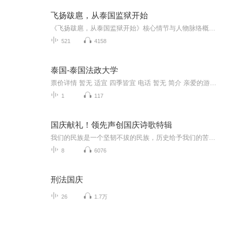
飞扬跋扈，从泰国监狱开始
《飞扬跋扈，从泰国监狱开始》核心情节与人物脉络概述《飞扬跋扈，从泰国监狱开始》是一部以泰国社会为背景的网络小说，围绕主角林过的崛起历程展开，融合监狱生存、黑帮斗争与政治博弈等元素。以下从关键角色、核心冲突及剧情亮点三个维度进行梳理。一、...
521
4158
泰国-泰国法政大学
票价详情 暂无 适宜 四季皆宜 电话 暂无 简介 亲爱的游客朋友，现在我们来到的是泰国法政大学，因为年代久远，所以这个大学本身也算是个名胜古迹啦，让我们一起去看看吧。 泰国法政大学，是泰国第二古老的大学。位于泰国曼谷湄南河河畔，创建于1933年。在1...
1
117
国庆献礼！领先声创国庆诗歌特辑
我们的民族是一个坚韧不拔的民族，历史给予我们的苦难都变成了闪着金光的勋章！我们的国家是一个龙腾虎跃的国家，那条巨龙正以不可阻挡之势崛起于神奇的东方！------------------------------------------------值此祖国70周年华诞之际，领先声创以诗歌向祖国献礼！用我们的声音、用我们的热血、用我们的灵魂诵读经典爱国篇章，歌颂我们的祖国！永远繁荣富强！
8
6076
刑法国庆
26
1.7万