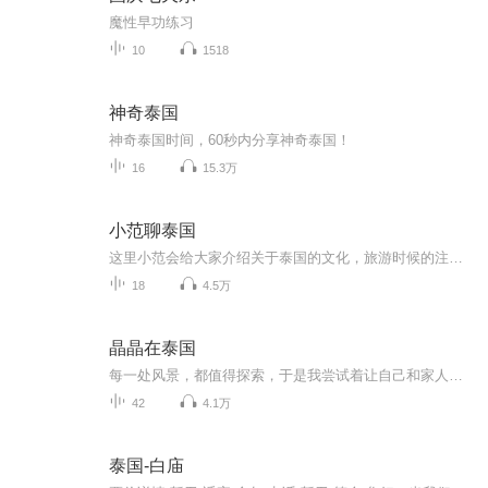
魔性早功练习
10
1518
神奇泰国
神奇泰国时间，60秒内分享神奇泰国！
16
15.3万
小范聊泰国
这里小范会给大家介绍关于泰国的文化，旅游时候的注意事项，泰国的历史，名人八卦，以及你想了解的关于泰国的一切。
18
4.5万
晶晶在泰国
每一处风景，都值得探索，于是我尝试着让自己和家人看到更多不同的风景！ 每一个国家，都充满魅力，当你走进和感知不同的国家，你就会被这种魅力深深吸引，勇敢向前！ 每一位中国人，在泰国的生活，都是一个丰富的人生体验！ 品味人生，在泰国！我是晶晶，喜欢探索和自由，活在当下！ 很开心在喜马拉雅分享我们在泰国的生活点滴、旅行见闻和社会热点话题。 欢迎大家关注和收听《晶晶在泰国》。带着你的问题和我一起走进泰国吧！
42
4.1万
泰国-白庙