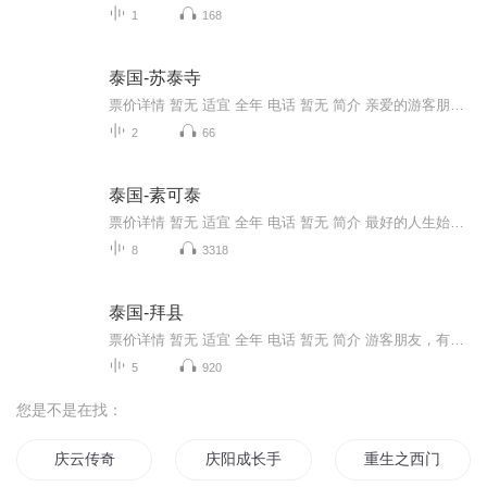
1
168
泰国-苏泰寺
票价详情 暂无 适宜 全年 电话 暂无 简介 亲爱的游客朋友，现在我们来到的是苏泰寺，这个寺庙虽然不大，但却安葬着泰皇拉玛八世的遗骨。苏泰寺位于曼谷市中心，主要的参观景点包括主殿、僧院以及门口的巨型秋千架。主殿内有一座高8米，宽6.25米的佛像，下...
2
66
泰国-素可泰
票价详情 暂无 适宜 全年 电话 暂无 简介 最好的人生始终在路上。游客朋友，现在我们来到的是素可泰。素可泰位居曼谷以北440公里的地区，不但是泰国的第一个首都，也是泰文化的摇篮，泰国的文字、艺术、文化与法规，很多都是由素可泰时代开始创立的。素可...
8
3318
泰国-拜县
票价详情 暂无 适宜 全年 电话 暂无 简介 游客朋友，有人说旅行是一场探索，让我们一起走进拜县，来感受它的美丽和壮观吧。拜县是泰国北部夜丰颂府的一个县，与缅甸接壤，大概在清迈通往夜丰颂的北部公路80km处，位于拜河沿岸。拜县是一个静谧幽雅,且最具...
5
920
您是不是在找：
庆云传奇
庆阳成长手札
重生之西门庆