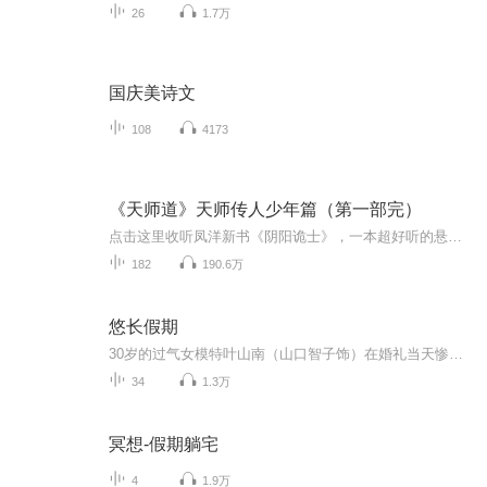
26
1.7万
国庆美诗文
108
4173
《天师道》天师传人少年篇（第一部完）
点击这里收听凤洋新书《阴阳诡士》，一本超好听的悬疑灵异小说，每天早上8点准时更新4集，快来收听呀^_^》》》欢迎来收听新书悬疑烧脑、刑侦推理、心理犯罪、高智商犯罪！《犯罪心理师》点击收听》》》》》》 为完成恩师的遗愿，天师道传人刘大少的足迹几...
182
190.6万
悠长假期
30岁的过气女模特叶山南（山口智子饰）在婚礼当天惨遭无良未婚夫卷款逃婚。 当她怒不可遏的狂奔到未婚夫居所，只堵截到了无辜的室友濑名秀俊（木村拓哉饰）——一个不得志的24岁钢琴家。身无分文又无家可归的小南对濑名威逼利诱，成为了他的新同居人。两人在同一屋檐下的生活磕磕绊绊 ，事业爱情也都不甚顺畅，渐渐竟生惺惺相惜之感……
34
1.3万
冥想-假期躺宅
4
1.9万