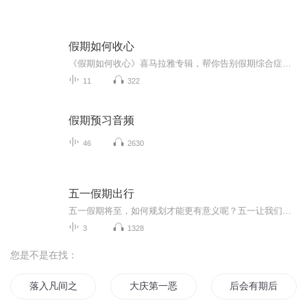
假期如何收心
《假期如何收心》喜马拉雅专辑，帮你告别假期综合症！11个音频，10个免费，1个付费，全方位教你收心大法！免费内容标题系统，轻松应对假期收心难题。付费音频深度解析，10篇文章组合，助你假期后迅速回归工作状态！收心，从《假期如何收心》开始！
11
322
假期预习音频
46
2630
五一假期出行
五一假期将至，如何规划才能更有意义呢？五一让我们做感恩之行吧！五一让我们做公益，让爱与成长在路上，五一，让我们回归家乡，陪伴父母到田埂上找到蒲公英最珍贵的"风景"，在孩子心里种下一颗关于"家"的种子。
3
1328
您是不是在找：
落入凡间之女神的假期
大庆第一恶
后会有期后会有期