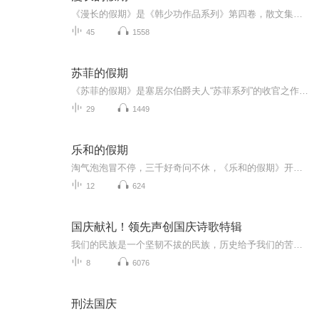
《漫长的假期》是《韩少功作品系列》第四卷，散文集。四十五篇散文，分为“远方”、“留痕”、“背影”三部分。《走亲戚》获1996年度福建文学奖。《笑的遗产》获1992年度《中国作家》散文奖。
45
1558
苏菲的假期
《苏菲的假期》是塞居尔伯爵夫人“苏菲系列”的收官之作，讲述了苏菲、玛格丽特、卡米耶等“小淑女”和保罗、让、莱昂等“小绅士”在暑假里发生的种种。在这个悠长假期里，男孩和女孩们一起学习、玩耍、冒险，共同体验了重逢的喜悦和离别的悲伤，上演了一...
29
1449
乐和的假期
淘气泡泡冒不停，三千好奇问不休，《乐和的假期》开始咯！快来跟着乐和一起，国学池里打滚，故事屋中做梦，滑滑梯上品尝科学芝士吧！
12
624
国庆献礼！领先声创国庆诗歌特辑
我们的民族是一个坚韧不拔的民族，历史给予我们的苦难都变成了闪着金光的勋章！我们的国家是一个龙腾虎跃的国家，那条巨龙正以不可阻挡之势崛起于神奇的东方！------------------------------------------------值此祖国70周年华诞之际，领先声创以诗歌向祖国献礼！用我们的声音、用我们的热血、用我们的灵魂诵读经典爱国篇章，歌颂我们的祖国！永远繁荣富强！
8
6076
刑法国庆