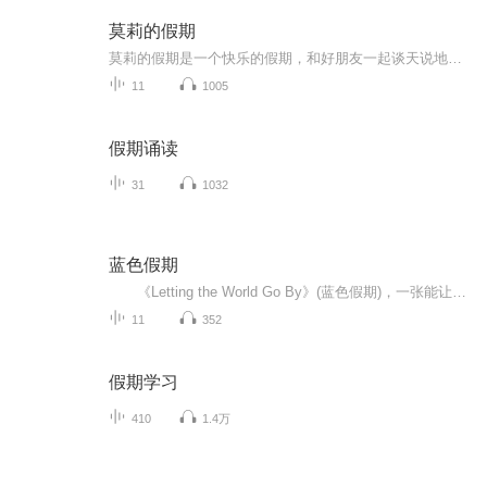
莫莉的假期
莫莉的假期是一个快乐的假期，和好朋友一起谈天说地，一起进行一次华丽的冒险，一起去偶像的书店打工……可是，这个暑假与以前又有点不同，感觉大家一下子都长大了，有了这样那样的烦恼和秘密。妈妈的爱有时会觉得是种甜蜜的负担，与好朋友的相处彼此温暖又彼此伤害，心里藏着一个关于男孩子的秘密……看来，没有烦恼的成长，那是到不了的彼岸……
11
1005
假期诵读
31
1032
蓝色假期
《Letting the World Go By》(蓝色假期)，一张能让你心境平和，怡情悦性的发烧美乐，由世界著名的发烧名厂Real Music录制，多位新纪元音乐名家：钢琴家Kevin Kern，Danny Wright，Berward Koch，吉他手Govi，竖琴家Hilary Stagg等，倾情演奏十一首醉人...
11
352
假期学习
410
1.4万