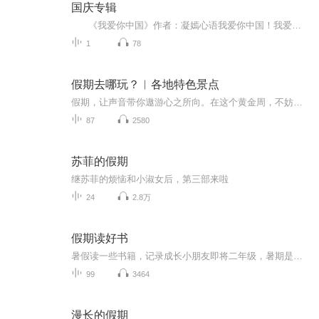
国庆专辑
《我爱你中国》作者：凝嫣心语我爱你中国！我爱你春天蓬勃的秧苗；我爱你秋日金黄的硕果。我爱你中国！我爱你青松气质，我爱你红梅品格！我爱你家乡的甜蔗好像乳汁滋润着我的心窝。我爱你中国，我要把最美的歌儿献给你，我的母亲我的祖国。我爱你中国，我爱...
1
78
假期去哪玩？︱各地特色景点
假期，让声音带你遨游心之所向。在这个黄金周，不妨跟着声音的指引，去探索那些梦寐以求的旅行……
87
2580
苏菲的假期
继苏菲的烦恼和小淑女后，第三部来啦
24
2.8万
假期读好书
暑假读一些书籍，记录成长小朋友即将二年级，暑期是阅读的黄金期。老师要求孩子继续用朗读的方式进行阅读，逐渐克服错字漏字多字等不良阅读习惯。那么我们索性将每天的阅读内容系统化以音频的形式进行保存，将孩子的成长记录。每则内容都是第一次通读，不...
99
3464
漫长的假期