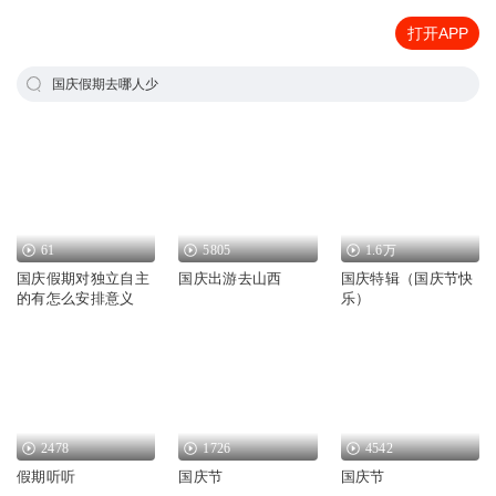
打开APP
国庆假期去哪人少
61
5805
1.6万
国庆假期对独立自主
国庆出游去山西
国庆特辑（国庆节快
的有怎么安排意义
乐）
2478
1726
4542
假期听听
国庆节
国庆节