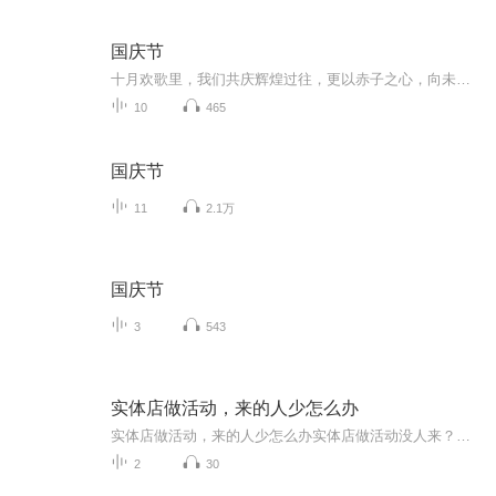
国庆节
十月欢歌里，我们共庆辉煌过往，更以赤子之心，向未来书写滚烫的誓言——这盛世，值得我们以热爱相拥。
10
465
国庆节
11
2.1万
国庆节
3
543
实体店做活动，来的人少怎么办
实体店做活动，来的人少怎么办实体店做活动没人来？老中医教你五招“活血化瘀” 开门做生意最怕什么？不是东西卖不出去，而是连看的人都没有！你精心策划的促销活动，现场冷清得像凌晨三点的公交站台，员工比顾客还多。别急，这症状在中医里叫“气滞血...
2
30