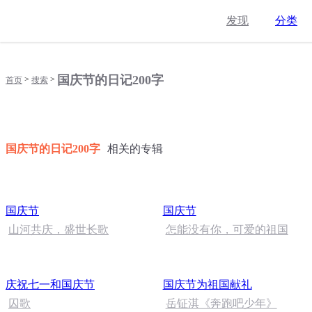
发现
分类
国庆节的日记200字
>
>
首页
搜索
国庆节的日记200字
相关的专辑
国庆节
国庆节
山河共庆，盛世长歌
怎能没有你，可爱的祖国
庆祝七一和国庆节
国庆节为祖国献礼
囚歌
岳钲淇《奔跑吧少年》