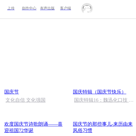
上传
创作中心
有声出版
客户端
国庆节
国庆特辑（国庆节快乐）
文化自信 文化强国
国庆特辑16：魏迅化口技 二
胡 东方红+一般唱法和原生
态
欢度国庆节诗歌朗诵——喜
国庆节的那些事儿-来历由来
迎祖国72华诞
风俗习惯