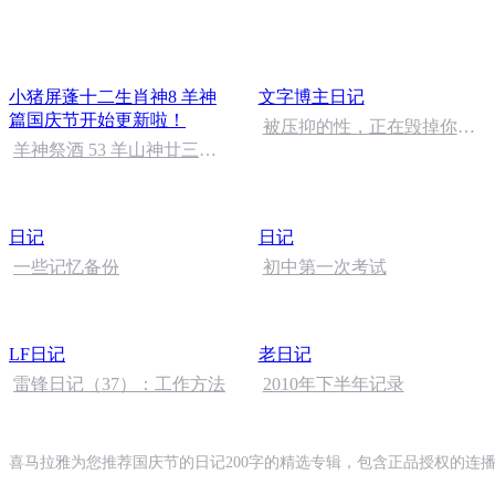
小猪屏蓬十二生肖神8 羊神
文字博主日记
篇国庆节开始更新啦！
被压抑的性，正在毁掉你的
羊神祭酒 53 羊山神廿三护
婚姻和事业
祭坛 敬天地白泽做祭酒
（4）
日记
日记
一些记忆备份
初中第一次考试
LF日记
老日记
雷锋日记（37）：工作方法
2010年下半年记录
喜马拉雅为您推荐国庆节的日记200字的精选专辑，包含正品授权的连