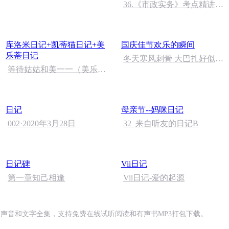
朗读者：张继军
36.《市政实务》考点精讲第
36节课_2020926212025
库洛米日记+凯蒂猫日记+美
国庆佳节欢乐的瞬间
乐蒂日记
冬天寒风刺骨 大巴扎好似温
等待姑姑和美一一（美乐蒂
暖的春天
日记）
日记
母亲节--妈咪日记
002·2020年3月28日
32_来自听友的日记B
日记碑
Vii日记
第一章知己相逢
Vii日记-爱的起源
播声音和文字全集，支持免费在线试听阅读和有声书MP3打包下载。