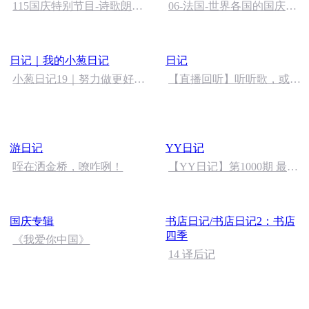
115国庆特别节目-诗歌朗诵-
06-法国-世界各国的国庆节-
中国梦
国庆节的那些事儿
日记｜我的小葱日记
日记
小葱日记19｜努力做更好的
【直播回听】听听歌，或者
自己2022-07-20
聊聊天呐
游日记
YY日记
咥在洒金桥，嘹咋咧！
【YY日记】第1000期 最后
一篇：圆满 2020-03-20
国庆专辑
书店日记/书店日记2：书店
四季
《我爱你中国》
14 译后记