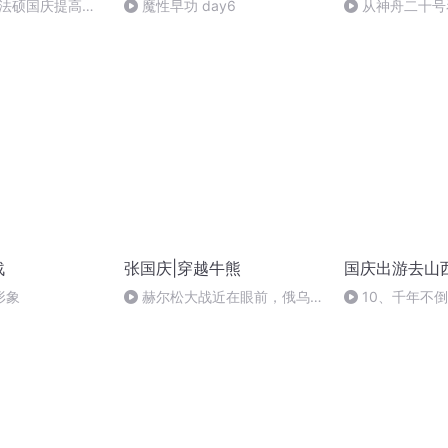
成法硕国庆提高班
魔性早功 day6
从神舟二十号
2)
的“隐形实力”
战
张国庆|穿越牛熊
国庆出游去山
形象
赫尔松大战近在眼前，俄乌冲
10、千年不
突的关键之战，将会如何发展？