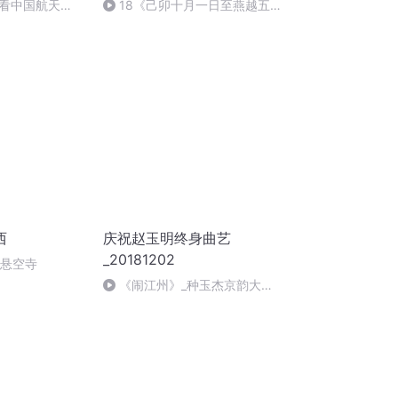
看中国航天
18《己卯十月一日至燕越五
日罹狴犴有感而赋》组律18首
文天祥 自由吟诵
西
庆祝赵玉明终身曲艺
_20181202
倒悬空寺
《闹江州》_种玉杰京韵大鼓
返场_庆祝赵玉明获得终身成就
_20181202