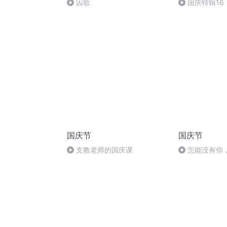
囚歌
国庆特辑16
胡 东方红+一
国庆节
国庆节
支教老师的国庆课
怎能没有你