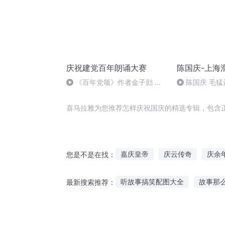
庆祝建党百年朗诵大赛
陈国庆-上海
《百年党颂》作者金子勍 朗
陈国庆 毛猛
诵 沈化集团金子勍
喜马拉雅为您推荐怎样庆祝国庆的精选专辑，包含
嘉庆皇帝
庆云传奇
庆余
您是不是在找：
重生之西门庆
大庆皇太子
听故事搞笑配图大全
故事那
最新搜索推荐：
快穿之吉庆有余
异能重生西
深夜故事夜听文案短句
马力