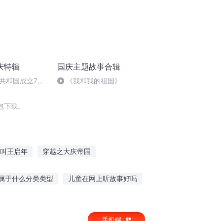
庆特辑
国庆主题故事合辑
共和国成立73
《我和我的祖国》
场举行升国旗仪式
包下载。
叫王启年
穿越之大庆帝国
手札
重庆儿女
大官人西门庆
属于什么分类类型
儿童在网上听故事好吗
完你的故事歌词
听故事学古文软件下载
手机端