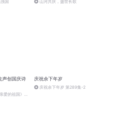
化强国
山河共庆，盛世长歌
先声创国庆诗
庆祝余下年岁
庆祝余下年岁 第289集-2
亲爱的祖国》温