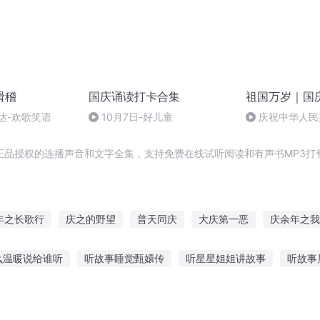
滑稽
国庆诵读打卡合集
祖国万岁｜国
达-欢歌笑语
10月7日-好儿童
庆祝中华人民
周年 天安门广
正品授权的连播声音和文字全集，支持免费在线试听阅读和有声书MP3打
年之长歌行
庆之的野望
普天同庆
大庆第一恶
庆余年之我
水浒西门庆
重生西门庆
一人有庆
安庆年记事
庆阳成长
么温暖说给谁听
听故事睡觉甄嬛传
听星星姐姐讲故事
听故事
门庆
庆元纪年
奥故事在线听
夜听丑小鸭的故事
听诚信故事有感500字
听不