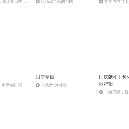
：魏迅化口技 二
祝福你亲爱的祖国
文化自信 文
般唱法和原生态
国庆专辑
国庆献礼！领
歌特辑
，可爱的祖国
《我爱你中国》
《祖国啊，我
婉