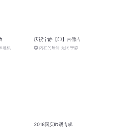
败
庆祝宁静【印】古儒吉
集体危机
内在的居所 无限 宁静
2018国庆吟诵专辑