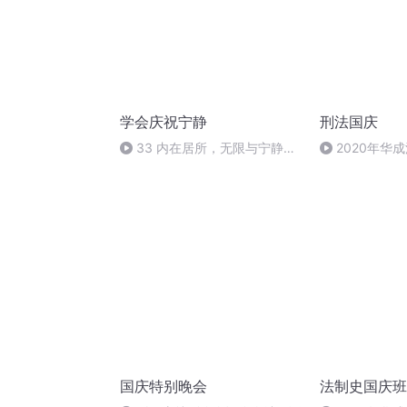
学会庆祝宁静
刑法国庆
33 内在居所，无限与宁静
2020年华
（完）
刑法陈 (26)
国庆特别晚会
法制史国庆班