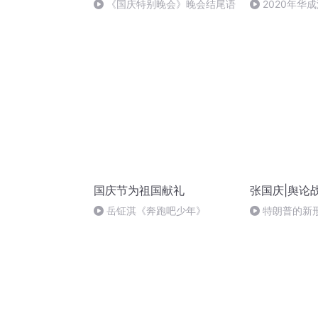
《国庆特别晚会》晚会结尾语
2020年华
法制史马志冰 (1
国庆节为祖国献礼
张国庆|舆论
岳钲淇《奔跑吧少年》
特朗普的新