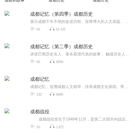
成都的故事
成都历史
成都历史
成都记忆（第四季）成都历史
展示成都千年不绝的奋进历程、深厚博大的人文底蕴、乐观包容创新友善的城市品格，探寻成都绵延不绝、经久不衰的文化传承和城市基因
50
51.4万
成都记忆（第二季）成都历史
讲述巴蜀历史名人、著名蓉漂代表的故事， 触摸历史人文脉搏，凸显天府四川的历史文化特色。以主播讲述、情景剧演绎、史学专家讲解等广播特有的制作方式，探索天府文化的前世与今生，找寻巴山蜀水的根、公园城市的魂。
50
6556
成都记忆
成都记忆，追溯成都人文精华，传承成都文化基因。带你一起追溯历史，精览成都，探寻成都的前世今生。成都市地方志工作办公室 成都广播电视台故事广播 联合制作
132
6685
成都战役
成都战役发生于1949年12月，是第二次国共内战后期的一次战役，通过此次战役刘伯承、邓小平率领的中国人民解放军第二野战军在成都平原歼灭了胡宗南率领的国军30余万人，进占成都。通过成都战役，解放军基本歼灭了退往西南地区的国军主力，国军在成都战役后不久最终退出大陆，蒋介石自成都飞往台北后，终生没有再回到大陆。 本专辑主要通过讲述成都战役中的人物故事来介绍成都战役。希望通过本专辑让中国人民尤其是成都人民了解成都战役，感受成都解放的来之不易，感恩先烈...
10
1.8万