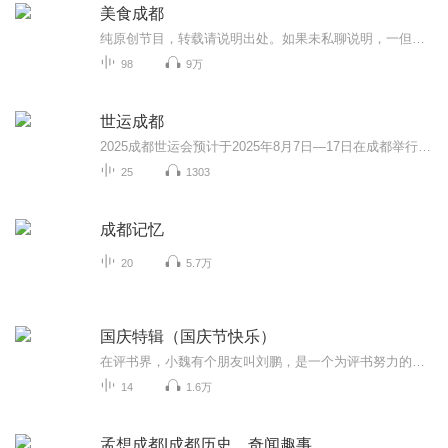
美食成都
纯原创节目，转载请说明出处。如果未私聊说明，一但发现，律师传票。请支持原创，原创不易。
98
9万
世运成都
2025成都世运会预计于2025年8月7日—17日在成都举行，赛事将有35个大项，承办过成都大运会赛事和训练的多个场馆都计划举办2025成都世运会的赛事，我们非常熟悉的无人机、飞盘、滑翔机、射箭、龙舟、台球、攀岩、武术……这些精彩赛事都将在2025年呈现在大...
25
1303
成都记忆
20
5.7万
国庆特辑（国庆节快乐）
在评书界，小魏有个朋友叫刘鹏，是一个为评书努力的小伙子。在2021年国庆期间，他想弄个特辑，便烦劳我给他录个爱国题材的评书小段儿。这种事情，不是特殊情况，小魏一般不会拒绝，也就给其录了一个《鲁迅踢鬼》，等他传完，我再传到我的专辑里。另外，小...
14
1.6万
孟想成都|成都历史，奇闻趣事