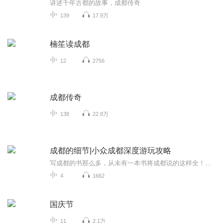
讲述千年古都的故事，成都传奇
139
17.9万
楠笙读成都
12
2756
成都传奇
138
22.8万
成都的细节|小众成都深度游玩攻略
写成都的书那么多，从未有一本书将成都说的这样全！成都，让我们爱生活，更重要的，它让我们学会怎样爱生活！一个地理的成都：从成姆斯特丹到千年少城，从华西坝到老舞厅，细腻叙说这座城市的演变细节；一个历史的成都：从食辣小史到袍哥江湖，从茶馆空间...
4
1662
国庆节
11
2.1万