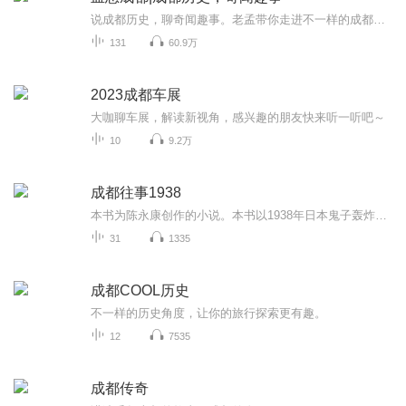
说成都历史，聊奇闻趣事。老孟带你走进不一样的成都！欢迎上爱奇艺搜索观看《孟想成都》视频版
131
60.9万
2023成都车展
大咖聊车展，解读新视角，感兴趣的朋友快来听一听吧～
10
9.2万
成都往事1938
本书为陈永康创作的小说。本书以1938年日本鬼子轰炸成都为背景，揭示出四川人群情激愤的战斗精神，描写了一篇看不见敌人的抗战故事。故事有两条线，一是陈掌柜的豆瓣酱作坊，在抗战期间艰难而离奇的发展壮大，并创造岀了自己的品牌.另一条是国民高级官员挪...
31
1335
成都COOL历史
不一样的历史角度，让你的旅行探索更有趣。
12
7535
成都传奇