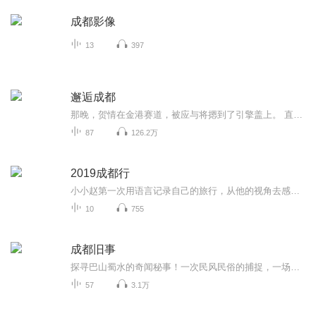
成都影像
13
397
邂逅成都
那晚，贺情在金港赛道，被应与将摁到了引擎盖上。 直到额角出血之后，他脑内仍然一片混乱。 他发誓，让他在成都圈子里丢脸的债，一定要从这个男人身上讨回来。
87
126.2万
2019成都行
小小赵第一次用语言记录自己的旅行，从他的视角去感受和体会成都这座城市的魅力，因为希望能记录下他真实的想法，所以不去干涉他说什么，怎么说。如果有错误，或表达欠佳。请见谅，感谢聆听！
10
755
成都旧事
探寻巴山蜀水的奇闻秘事！一次民风民俗的捕捉，一场城市记忆的相遇！
57
3.1万