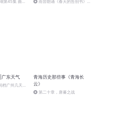
湖第45集 曲终
雨音朗诵《春天的告别书》作
者：青海湖
w|广东天气
青海历史那些事《青海长
云》
1早间档广州几天降
加衣
第二十章，唐蕃之战