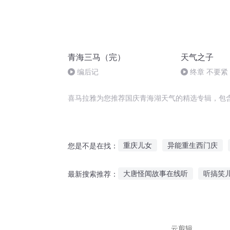
青海三马（完）
天气之子
编后记
终章 不要紧
喜马拉雅为您推荐国庆青海湖天气的精选专辑，包
重庆儿女
异能重生西门庆
您是不是在找：
重生之西门庆
一人有庆
大唐怪闻故事在线听
听搞笑
最新搜索推荐：
大官人西门庆
大庆第一恶
学生听的故事会
在线听故事
大雄双语故事在线听
名人钱
云剪辑