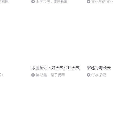
的祖国
山河共庆，盛世长歌
文化自信 文
冰波童话：好天气和坏天气
穿越青海长云
国》
第26集，梨子提琴
060 后记