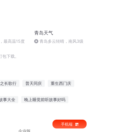
青岛天气
，最高温15度
青岛多云转晴，南风3级
打包下载。
之长歌行
普天同庆
重生西门庆
斗破之天庆焰火
安庆年记事
故事大全
晚上睡觉前听故事好吗
事在线听
儿童睡前故事男生听的
手机端
企业版