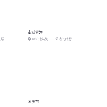
走过青海
八塔
058池与海——孟达的猜想与
启示（完结）
国庆节