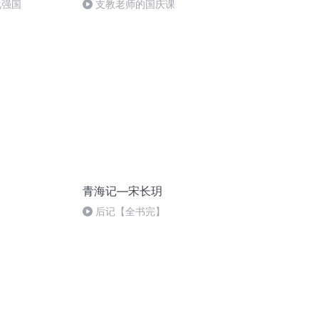
化强国
支教老师的国庆课
青海记—宋长玥
后记【全书完】