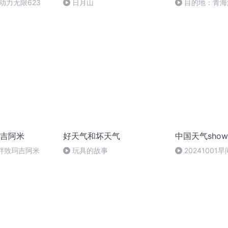
动力无限623
日月山
目的地：青海
(1)
吉阿米
好天气和坏天气
中国天气sho
湖畔致玛吉阿米
玩具的故事
2024100
温明显清晨注意