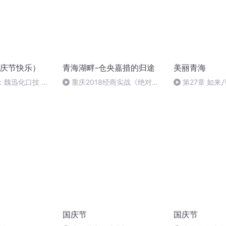
庆节快乐）
青海湖畔-仓央嘉措的归途
美丽青海
：魏迅化口技 二
重庆2018经商实战《绝对成
第27章 如来
般唱法和原生态
交》千人分享会
国庆节
国庆节