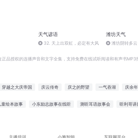
天气谚语
潍坊天气
32. 天上出双虹，必定有大风
潍坊阴转多云
含正品授权的连播声音和文字全集，支持免费在线试听阅读和有声书MP3
穿越之大庆帝国
庆云传奇
庆之的野望
一气吞湖
庆余年
大庆皇太子
庆元纪年
气颠江湖
嘉庆皇帝
快穿之吉庆有余
儿童绘本故事
小东励志故事在线听
测听耳语故事会
听利哥讲
美人鱼故事
给老铁讲故事听
婴儿听故事用什么好
隔壁峡谷故
学森故事在线听
听鬼故事可锁屏
主播培训
小雅智能
车联网平台