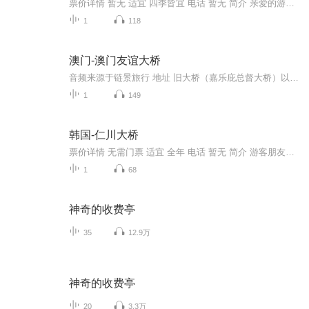
票价详情 暂无 适宜 四季皆宜 电话 暂无 简介 亲爱的游客朋友您好，您现在看到的就是乌巢河大桥，这座大桥又叫做天下第一大石桥。飞架于乌巢河深谷之上。您瞧，在乌巢河大桥的桥东是高耸天半的大马山，桥西是直插霄汉的骆驼山。一桥横空东西，就好像巨龙腾...
1
118
澳门-澳门友谊大桥
音频来源于链景旅行 地址 旧大桥（嘉乐庇总督大桥）以东 票价描述 暂无 开放时间 全天 乘车信息 暂无
1
149
韩国-仁川大桥
票价详情 无需门票 适宜 全年 电话 暂无 简介 游客朋友，仁川大桥是韩国最长的一座大桥，总长24.1公里。在韩国电影中，常常出现仁川大桥的身影。来到仁川，当然少不了去仁川大桥看看。仁川大桥贯穿仁川前海，截至2010年10月，仁川大桥是世界第7长的斜拉桥...
1
68
神奇的收费亭
35
12.9万
神奇的收费亭
20
3.3万