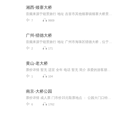
湘西-矮寨大桥
音频来源于链景旅行 地址 吉首市其他矮寨镇矮寨大桥景区内 票价描述 100.00元 开放时间 8:00-17:30 乘车信息 自驾路线：1、湘西市——人民中路——包茂高速公路——峒河大桥——树耳1号大桥——包茂高速公路——终点。2、娄底市——娄怀高速公路——潭邵高...
7
9909
广州-猎德大桥
音频来源于链景旅行 地址 广州市海珠区猎德大桥，位于广州大桥与华南大桥之间 票价描述 无需门票 开放时间 全天 乘车信息 乘坐44路、138路、293路、499路、777路、886a路、886路至“猎德码头”站下。
2
171
黄山-老大桥
票价详情 暂无 适宜 全年 电话 暂无 简介 亲爱的游客朋友们，欢迎您来到安徽省老大桥，也就是镇海桥。 老大桥位于安徽省黄山市市政府，所在地是屯溪，镇海桥为六墩七孔石拱桥。上部为等截面实腹式石拱，下部为浆砌条石重力式墩台。桥墩成等腰三角形，上水头的分水头石尖翘起，造成船头状，石墩背部为龟背纹，仿佛六只石龟驮着桥梁。拱脚、拱圈均用褐红麻条石交错砌筑。石料以糯米稀、猕猴桃藤汁加灰浆胶结。 中洞有“禁止取鱼”四字楷书。桥面桥栏以茶园石铺设，桥栏纵向条石两头凿阴阳榫，互为衔接;上下联结处凿蝴蝶形卯样，又用铁梢卡锁，形成整体。因此，桥身质地坚实，气势雄浑。桥上原有亭，两端有飞檐五脊虎殿顶建筑。桥东临街处建有高大拱门，上悬“镇海桥”三字金匾。解放前，桥亭、拱门均已拆除。建国后通行汽车，两头引桥石阶升高填平改建沥青路面，现不允许通机动车。 “碧水蒙恛最上游，垂杨夹岸泊归舟。渔歌远近从风递，帆影高低带月收。飞倦剧怜投树鸟，长闲终羡傍滩鸥。村烟起处楼台好，一片波澄万顷秋。”这首诗是描写老大桥的，这么美，这么独特，这么有故事的老大桥，是不是想看一看呢。 音频来源于链景旅行
1
104
南京-大桥公园
票价详情 成人票 门市价15元取票地点 ： 公园大门口特惠政策 ：A.免费政策：1.3米以下免票。B.优惠政策：60-69周岁之间的老人（凭有效身份证件）可享门票挂牌价五折；军官凭有效证件、残疾人凭残疾证购票。温馨提示 ： 门票包含公园、桥头堡、纪念馆参观。...
6
1762