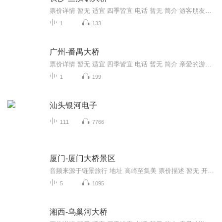
票价详情 暂无 适宜 四季皆宜 电话 暂无 简介 游客朋友，我下面为您介绍的是著名的三汊矶大桥。三汊矶大桥全长为1577米，其中主桥长732米，该桥是跨度达328米的自锚式悬索桥，在同类桥梁中居世界第一。三汊矶大桥的桥身主要结构是由两根巨大的主缆牵引，桥...
1
133
广州-番禺大桥
票价详情 暂无 适宜 四季皆宜 电话 暂无 简介 亲爱的游客朋友，您现在看到的就是番禺大桥。1998年9月3日，番禺大桥通车，广州及珠三角又增一个南出口，交通愈发便利。这座大桥可不仅是方便了交通，也增加了广州的一道风景。这座从洛溪大桥下游约3.6公里处...
1
199
汕头银河电子
111
7766
厦门-厦门大桥景区
音频来源于链景旅行 地址 高崎至集美 票价描述 暂无 开放时间 全天 乘车信息 暂无
5
1095
湘西-乌巢河大桥