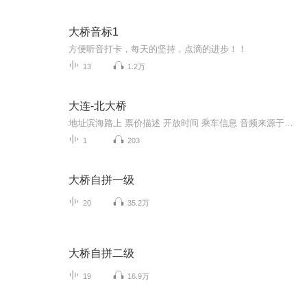
大桥音标1
方便听音打卡，每天的坚持，点滴的进步！！
13
1.2万
大连-北大桥
地址滨海路上 票价描述 开放时间 乘车信息 音频来源于链景旅行
1
203
大桥自拼一级
20
35.2万
大桥自拼二级
19
16.9万