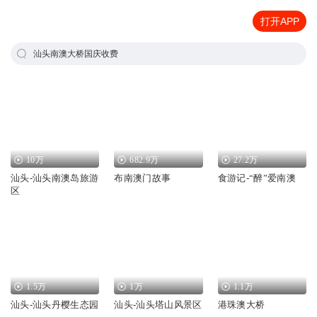
打开APP
汕头南澳大桥国庆收费
10万
682.9万
27.2万
汕头-汕头南澳岛旅游
布南澳门故事
食游记-“醉”爱南澳
区
1.5万
1万
1.1万
汕头-汕头丹樱生态园
汕头-汕头塔山风景区
港珠澳大桥