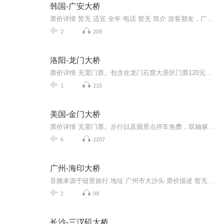
韩国-广安大桥
票价详情 暂无 适宜 全年 电话 暂无 简介 游客朋友，广安大桥是座位于韩国釜山广域市的悬索桥，连接釜山海云台区和水营区南川洞。广安大桥造型优美，是釜山市的地标之一。广安大桥总长7.42公里，是仅次于仁川大桥的韩国第二长桥。但是论规模而言，广安大桥...
2
209
洛阳-龙门大桥
票价详情 无需门票。包含在龙门石窟大景区门票120元内。 适宜 全年 电话 暂无 简介 亲爱的游客朋友，您好！欢迎来到河南洛阳的龙门大桥。龙门大桥在河南省洛阳市南边的龙门山口处，跨越伊河，处于龙门石窟游览点入口位置上。不仅如此，它还是连接龙门东西...
1
215
美国-金门大桥
票价详情 无需门票。步行以及观景点停车免费，双轴驱动车辆过桥费7.25美元（只限开往市区的方向，从旧金山出发不需要收费）。 适宜 四季皆宜 电话 1-415-921-5858 简介 亲爱的朋友，欢迎您来到金门大桥。金门大桥被视为旧金山的象征。大桥总长2737米，宽约...
6
2207
广州-海印大桥
音频来源于链景旅行 地址 广州市大沙头 票价描述 暂无 开放时间 全天 乘车信息 暂无
2
99
长沙-三汊矶大桥