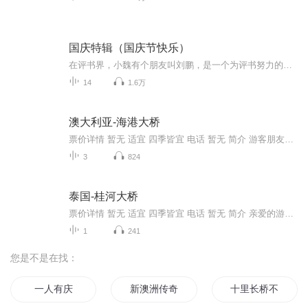
国庆特辑（国庆节快乐）
在评书界，小魏有个朋友叫刘鹏，是一个为评书努力的小伙子。在2021年国庆期间，他想弄个特辑，便烦劳我给他录个爱国题材的评书小段儿。这种事情，不是特殊情况，小魏一般不会拒绝，也就给其录了一个《鲁迅踢鬼》，等他传完，我再传到我的专辑里。另外，小...
14
1.6万
澳大利亚-海港大桥
票价详情 暂无 适宜 四季皆宜 电话 暂无 简介 游客朋友，欢迎来到海港大桥。无论乘飞机还是乘海轮到达悉尼,最先映入您眼帘的一定是眼前的海港大桥。悉尼大桥作为早期悉尼的代表建筑，是连接港口南北两岸的重要桥梁。直到1967年为止，悉尼海港大桥都还是悉尼市中最高的建筑。海港大桥和悉尼歌剧院隔海相望，一起构成了悉尼最知名的景色，是悉尼之行必不可缺的行程。 海港大桥竣工于1932年，全长1149米，大桥中央高于海平面134米，曾是全球最高最宽的长跨距桥梁。因为奇怪的造型，海港大桥被悉尼人亲切地称为“大衣架”。海港大桥桥身全钢筋构造，由于30年代焊接技术还不发达，桥身全由铆钉链接，耗费铆钉近600万个，最大铆钉重量3.5公斤，能在大海上凌空架桥，至今仍数罕见。 海港大桥的介绍就到这里，客官可以选择开车过桥，或者步行慢慢欣赏桥上的风景，还可以与大海近距离接触，选择乘坐渡轮从桥下经过。如果这一切都满足不了您，还可以考虑登顶海港大桥！ 音频来源于链景旅行
3
824
泰国-桂河大桥
票价详情 暂无 适宜 四季皆宜 电话 暂无 简介 亲爱的游客朋友，现在我们来到的是桂河大桥，这里也有死亡铁路之称，为什么会被称为死亡铁路呢？让我带您一起去了解一下吧。桂河大桥在曼谷西北122公里的北碧府，这座横跨桂河的大桥折射了二战期间的一段历史...
1
241
您是不是在找：
一人有庆
新澳洲传奇
十里长桥不白头