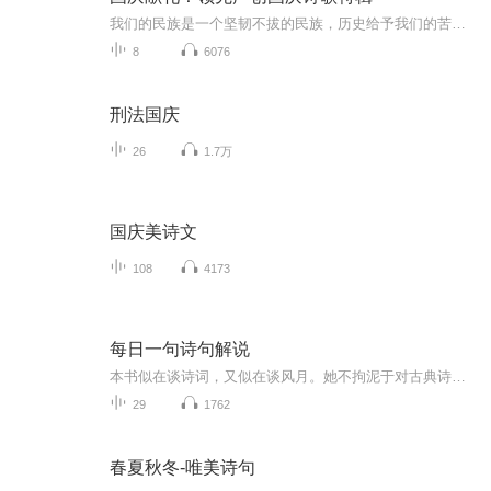
我们的民族是一个坚韧不拔的民族，历史给予我们的苦难都变成了闪着金光的勋章！我们的国家是一个龙腾虎跃的国家，那条巨龙正以不可阻挡之势崛起于神奇的东方！------------------------------------------------值此祖国70周年华诞之际，领先声创以诗歌向祖国献礼！用我们的声音、用我们的热血、用我们的灵魂诵读经典爱国篇章，歌颂我们的祖国！永远繁荣富强！
8
6076
刑法国庆
26
1.7万
国庆美诗文
108
4173
每日一句诗句解说
本书似在谈诗词，又似在谈风月。她不拘泥于对古典诗词字面的理解，也非传统意义上的简单赏析，而是一种风格独特、感情丰富的散文随笔。她用清丽、感性的笔调，配以优雅、飘逸的插图，描绘出一幕幕古典诗词背后唯美、动人的历史爱情画卷，引领读者倾听一段...
29
1762
春夏秋冬-唯美诗句