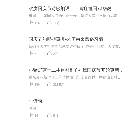
欢度国庆节诗歌朗诵——喜迎祖国72华诞
祖国——如同我们的生命一样，是诗人笔下永恒而温暖的主题。在祖国72周年华诞来临之际，特创建这个诗歌朗诵专辑，诵读经典爱国篇章，和大家一起歌颂祖国，向国庆的献礼！祝愿伟大的祖国繁荣富强，祝愿大家国庆节快乐，度过平安快乐的黄金周假期！
116
11万
国庆节的那些事儿-来历由来风俗习惯
我们伟大的祖国母亲就要过生日了,也是小朋友、大朋友们最喜欢的“国庆小长假”或说“黄金周”还有说”国庆7天乐”的，说法真是不一而足。那么“国庆节”是怎么来的？自古以来国庆节怎么庆贺？新中国国庆节的来历，以及新中国国庆节的庆贺方式又有哪些呢？ ...
6
2万
小猪屏蓬十二生肖神8 羊神篇国庆节开始更新啦！
晓东叔叔新作《三星堆神游记》全新面世！中信出版社出版！京东当当淘宝均有售！点蓝色字收听——《小猪屏蓬爆笑日记2024》《小猪屏蓬爆笑日记2》《小猪屏蓬爆笑日记1》让你笑得喘不上气！《我进故宫当富翁——小猪屏蓬故宫财商笔记》教你成为大富翁！《小...
550
315.5万
小诗句
诗句
14
849