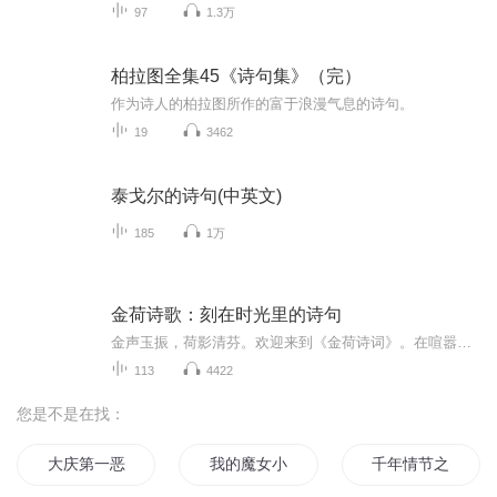
97
1.3万
柏拉图全集45《诗句集》（完）
作为诗人的柏拉图所作的富于浪漫气息的诗句。
19
3462
泰戈尔的诗句(中英文)
185
1万
金荷诗歌：刻在时光里的诗句
金声玉振，荷影清芬。欢迎来到《金荷诗词》。在喧嚣的世界里，总需要一段时光，让灵魂安静下来。本专辑精选古今中外动人诗篇，以声音为笔，以情感为墨。在这里，每一首诗都是一次心灵的对话，每一次朗读都是情感的流淌。愿我的声音能穿越喧嚣，抵达你的内...
113
4422
您是不是在找：
大庆第一恶
我的魔女小诗诗
千年情节之三生三