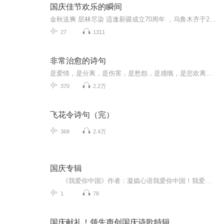
国庆佳节欢乐的瞬间
金秋送爽 层林尽染 适逢新疆成立70周年 ，乌鲁木齐于2025年9月23日迎来党中央和习大大带领的慰问团。新疆各族群众欢欣鼓舞，热烈欢迎。
27
1311
非常治愈的诗句
是爱情，是分离，是伤害，是愁怨，是感慨，是悲欢离合，是雨后天晴。
370
2.2万
飞花令诗句（完）
368
2.4万
国庆专辑
《我爱你中国》作者：凝嫣心语我爱你中国！我爱你春天蓬勃的秧苗；我爱你秋日金黄的硕果。我爱你中国！我爱你青松气质，我爱你红梅品格！我爱你家乡的甜蔗好像乳汁滋润着我的心窝。我爱你中国，我要把最美的歌儿献给你，我的母亲我的祖国。我爱你中国，我爱...
1
78
国庆献礼！领先声创国庆诗歌特辑