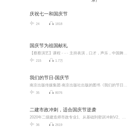
乐）
庆祝七一和国庆节
24
1818
国庆节为祖国献礼
【蔡蔡演艺】课程﹣-﹣主持表演，口才，声乐，中国舞，民族舞。独特的小舞台，专业的录音棚，每一位同学都能成为优秀的小明星。独特的教学模式，轻松上课，快乐学习！知名主持人，舞蹈家，高级教师任职授课！江南总校：河沟街42号三楼 18545856430江北分校...
215
1.7万
我们的节日-国庆节
南京出版传媒集团·南京出版社出版的图书《我们的节日》通过对中国节日文化和节日意义进行深度的挖掘，面向青少年群体构建独具特色的栏目内容，以此丰富春节、元宵节、清明节、端午节、七夕节、中秋节、重阳节等传统节日；六一节、教师节、国庆节等新兴节日的文化内涵和表现形式。促进青少年形成新的节日习俗，提升节日仪式感、认同感。音频作品由金陵朗读者联盟志愿者朗诵，南京音像出版社、金陵图书馆联合制作。
35
8076
二建市政冲刺，适合国庆节逆袭
2020年二级建造师市政专业1、从基础到密训冲刺V2、从精华课程到超压密押V3、0基础同步更新v4、持续更新到2020年考试V5、只要你跟着学让你一次稳拿证V6、渠道超压压题，超压三页纸等独家绝密压题!
36
2619