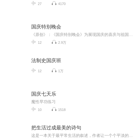
27
4170
国庆特别晚会
《原创》：《国庆特别晚会》为展现国庆的喜庆与祖国的深情我将以具体的场景切入从清晨升旗的庄严到街头巷尾的欢庆到历史与当下的交融，用优美的笔触传递对祖国的热爱与自豪！用诗歌和情感美文形式，歌颂祖国的繁荣富强，祝人民幸福安康！
12
2.9万
法制史国庆班
12
1万
国庆七天乐
魔性早功练习
10
1518
把生活过成最美的诗句
这是一本关于最平常生活的叙述，作者让一个个平淡的日子充满了诗意，这源于她有一腔对生活热忱的品性。坚持爱与善良的传播，让亲身着力的一切真善美都有所注脚，永远做一个在场的人，心存对自己生活的这个时代的热爱和赞美。凤竹轩茶社月儿慢慢读给你听。