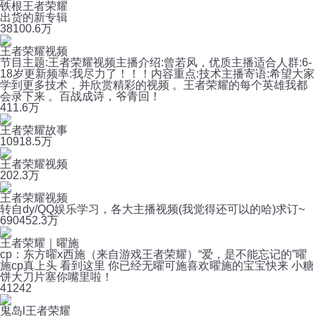
铁根王者荣耀
出货的新专辑
38
100.6万
王者荣耀视频
节目主题:王者荣耀视频主播介绍:曾若风，优质主播适合人群:6-
18岁更新频率:我尽力了！！！内容重点:技术主播寄语:希望大家
学到更多技术，并欣赏精彩的视频 。王者荣耀的每个英雄我都
会录下来 。百战成诗，爷青回！
41
1.6万
王者荣耀故事
109
18.5万
王者荣耀视频
20
2.3万
王者荣耀视频
转自dy/QQ娱乐学习，各大主播视频(我觉得还可以的哈)求订~
690
452.3万
王者荣耀｜曜施
cp：东方曜x西施（来自游戏王者荣耀）“爱，是不能忘记的”曜
施cp真上头 看到这里 你已经无曜可施喜欢曜施的宝宝快来 小糖
饼大刀片塞你嘴里啦！
4
1242
鬼岛l王者荣耀