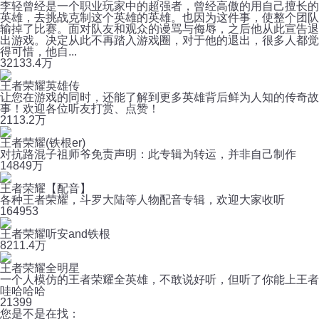
李轻曾经是一个职业玩家中的超强者，曾经高傲的用自己擅长的
英雄，去挑战克制这个英雄的英雄。也因为这件事，使整个团队
输掉了比赛。面对队友和观众的谩骂与侮辱，之后他从此宣告退
出游戏。决定从此不再踏入游戏圈，对于他的退出，很多人都觉
得可惜，他自...
321
33.4万
王者荣耀英雄传
让您在游戏的同时，还能了解到更多英雄背后鲜为人知的传奇故
事！欢迎各位听友打赏、点赞！
21
13.2万
王者荣耀(铁根er)
对抗路混子祖师爷免责声明：此专辑为转运，并非自己制作
148
49万
王者荣耀【配音】
各种王者荣耀，斗罗大陆等人物配音专辑，欢迎大家收听
16
4953
王者荣耀听安and铁根
82
11.4万
王者荣耀全明星
一个人模仿的王者荣耀全英雄，不敢说好听，但听了你能上王者
哇哈哈哈
2
1399
您是不是在找：