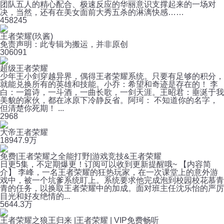
团队五人的精心配合、极速反应的华丽意识支撑起来的一场对
决，当然，还有在美女面前大秀五杀的淋漓快感……
45
8245
王者荣耀(玖酱)
免责声明：此专辑为搬运，并非原创
30
6091
超级王者荣耀
少年王小剑穿越异界，偶得王者荣耀系统。只要有足够的积分，
就能兑换所有的英雄和技能。小乔：希望和奇迹是存在的！ 李
白：一篇诗，一斗酒，一曲长歌，一剑天涯。王昭君：垂涎于我
美貌的家伙，都在冰原下冷静反省。阿珂： 不知道你的名字，
但清楚你死期！ ...
2
968
大帝王者荣耀
189
47.9万
免费|王者荣耀之全能打野|游戏竞技&王者荣耀
日更5集，不定期爆更！订阅可以收到更新提醒哦~ 【内容简
介】 李峰，一名王者荣耀的狂热玩家，在一次课堂上的意外游
戏中，被一个坑爹系统盯上。系统要求他完成泡到校园校花慕青
青的任务，以换取王者荣耀中的加成。面对班主任沈乐怡的严厉
目光和好友绝情的...
564
4.3万
王者荣耀之狼王归来 |王者荣耀 | VIP免费畅听