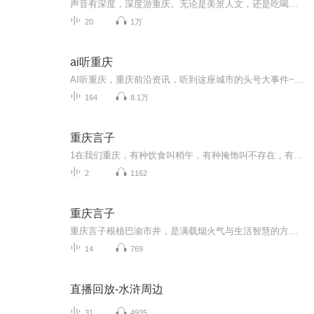
声音有深度，深度游重庆。无论是美景人文，还是吃喝玩乐，爱玩达人带你声游重庆~
20
1万
ai听重庆
AI听重庆，重庆前沿资讯，听到这座城市的头号大事件~~保存下图二维码 微信扫码加入官方听友群 定期粉丝福利放送！我们群里约！1.重庆耳朵所有节目抢先听...
164
8.1万
重庆言子
1在我们重庆，有种饮食叫稍午，有种掩饰叫不存在，有种工具叫戳机，有种食品叫蒲裙，有种失望叫哦货，有种恶心叫烦船，有种失败叫洗碗，有种厉害叫猫杀，有种追求叫绕，有种批评叫洗刷，有种佩服叫幺不倒台，有种爱人叫伙计，有种职业叫棒棒，有种结账叫数...
2
1162
重庆言子
重庆言子根植巴渝市井，是满载烟火气与生活智慧的方言俗语、俏皮歇后语。书中甄选大量地道妙语，猫抓糍粑 —— 脱不了爪爪、癞疙宝打呵欠 —— 口气大等句句鲜活传神。阿乐以轻松诙谐的演绎，带你品读原汁原味渝味话语，沉浸式领略山城独有的幽默底蕴与鲜...
14
769
直播回放-水浒周边
31
4935