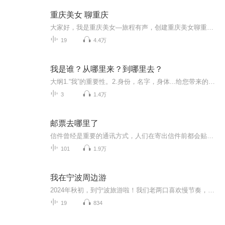
重庆美女 聊重庆
大家好，我是重庆美女—旅程有声，创建重庆美女聊重庆这档播客节目呢，是想把重庆好玩儿的、好吃的、有趣的，通通告诉你。
19
4.4万
我是谁？从哪里来？到哪里去？
大纲1.“我”的重要性。2.身份，名字，身体...给您带来的苦恼。3.是谁在主宰着您?4.老子、伟人、古希腊阿罗神庙、蒙田、所罗门、顺治…如何认识“我”。5.名利身（假我）的危害!6.认识“我”的好处，阳明先生，佛陀，六祖给您答案。7.修行方向，开悟后的状...
3
1.4万
邮票去哪里了
信件曾经是重要的通讯方式，人们在寄出信件前都会贴上邮票。本书介绍了邮票的“出生”和“身份”、邮票的形态和设计、邮票的印刷和制作、形形色色的邮票、邮票都去哪儿了等五部分内容。
101
1.9万
我在宁波周边游
2024年秋初，到宁波旅游啦！我们老两口喜欢慢节奏，那就自由行方式。我们到了宁波、普陀山、溪口和绍兴，了解了这几个地方深厚的地区文化底蕴；尤其是绍兴，历史和近代都有名人的印记。我喜欢在旅游中丰富自己的文化知识，每一个景点的内容都带给我思维的...
19
834