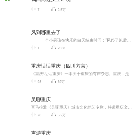
7
2.5万
风到哪里去了
一个小男孩在快乐的白天结束时问：“风停了以后，它到哪里去了呢？”他妈妈向他解释风没有停，只是吹到别的地方去了，让那里的树跳舞。 然后，她循序渐进地告诉孩子世上物质不灭的道理，只是在另一个地方，或者以另一种形式开始。雨回到了云里，生成新的雨；波浪退回到大海里，成为新的波浪；白天与黑夜循环往复，晚上给小男孩带来了黑暗，星星，让他如梦。 作者和绘图者以抒情的文字和丰富多彩的插图完成了一次美丽的对万物循环链的礼赞！
1
2638
重庆话话重庆（四川方言）
《重庆话,话重庆》一本关于重庆的有声杂志。重庆，是一处很特别的地方。 重庆城，是一座极其特色的城市。 重庆人，是一个极富个性的群体。 用地道的重庆方言告诉你重庆的重庆故事。我们一起来摆龙门阵…… 雄起、不存在、要得、不摆了、锤子、牙刷、儿哄...
93
69万
吴聊重庆
喜马拉雅《吴聊重庆》城市文化综艺专栏，特邀重庆文化知名人物吴扬文先生主持，定位“新重庆时代人文生活表达”红人强档节目，内容涵盖重庆网红城市、热点话题、社会人文生活，推动城市文化复兴，彰显新重庆时代精神与文化自信。
78
5.2万
声游重庆