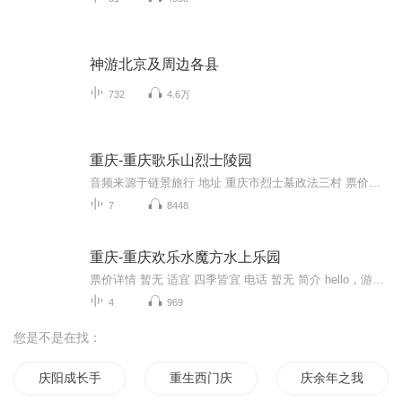
神游北京及周边各县
732
4.6万
重庆-重庆歌乐山烈士陵园
音频来源于链景旅行 地址 重庆市烈士墓政法三村 票价描述 门票免费，凭身份证领取免费券参观。 开放时间 8：30-17：00 乘车信息 门票免费，凭身份证领取免费券参观。
7
8448
重庆-重庆欢乐水魔方水上乐园
票价详情 暂无 适宜 四季皆宜 电话 暂无 简介 hello，游客朋友，欢迎您来到重庆欢乐水魔方水上乐园！都说咱们重庆的山、重庆的水、重庆的夜景全都美，今天我们不仅仅可以看到重庆的山水，更可以看到流淌在山上的世界顶级设施设备上的魔幻“水”！准备好“...
4
969
您是不是在找：
庆阳成长手札
重生西门庆
庆余年之我叫王启