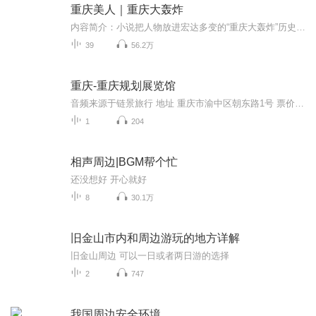
重庆美人｜重庆大轰炸
内容简介：小说把人物放进宏达多变的“重庆大轰炸”历史背景中，当时，国家兵连祸结，生灵涂炭，百姓蒙受了巨大的苦难。三名不同性格的重庆女人，不畏强暴，不弃未来，为个人幸福和家园安宁奋起抗争。小说中，百姓、袍哥和土匪在民族矛盾的大义下，抛弃个人恩怨，相互救助，终得胜利。题目中的“美人”并非“美女”，而是抗战时保卫家园，抵御外辱的重庆人群像。作者：李书霞演播：董启言
39
56.2万
重庆-重庆规划展览馆
音频来源于链景旅行 地址 重庆市渝中区朝东路1号 票价描述 20元/人次 开放时间 周二-每日：9:30-17:30（16:30停止售票） 乘车信息 朝天门站: 114路、120路、141路、151路、215路、224路、262路、265路、268路、349路、372路、382路、418路、461路、466路、...
1
204
相声周边|BGM帮个忙
还没想好 开心就好
8
30.1万
旧金山市内和周边游玩的地方详解
旧金山周边 可以一日或者两日游的选择
2
747
我国周边安全环境