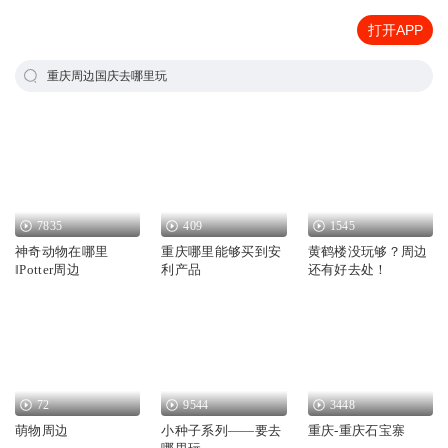
打开APP
重庆周边国庆去哪里玩
7835
409
1545
神奇动物在哪里
重庆哪里能够买到安
黄鹤楼没玩够？周边
‖Potter周边
利产品
还有好去处！
72
9544
3448
萌物周边
小种子系列——要去
重庆-重庆石宝寨