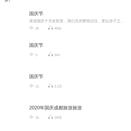
乐）
国庆节
喜迎国庆十月欢歌里，我们共庆辉煌过往，更以赤子之心，向未来书写滚烫的誓言——这盛世，值得我们以热爱相拥。
20
4542
国庆节
3
543
国庆节
11
2.1万
2020年国庆成都旅游旅游
15
1978