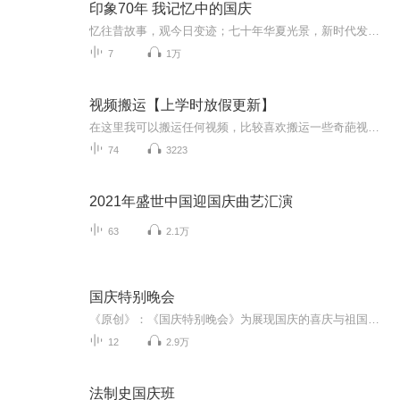
印象70年 我记忆中的国庆
忆往昔故事，观今日变迹；七十年华夏光景，新时代发展变迁。用声音走过时间的长河，以温度感受记忆中的故事。
7
1万
视频搬运【上学时放假更新】
在这里我可以搬运任何视频，比较喜欢搬运一些奇葩视频，想搬运什么视频，可以在评论区评论或私聊，如有侵权请告诉我，谢谢
74
3223
2021年盛世中国迎国庆曲艺汇演
63
2.1万
国庆特别晚会
《原创》：《国庆特别晚会》为展现国庆的喜庆与祖国的深情我将以具体的场景切入从清晨升旗的庄严到街头巷尾的欢庆到历史与当下的交融，用优美的笔触传递对祖国的热爱与自豪！用诗歌和情感美文形式，歌颂祖国的繁荣富强，祝人民幸福安康！
12
2.9万
法制史国庆班