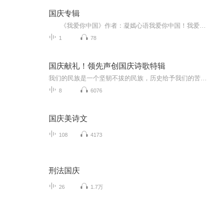
国庆专辑
《我爱你中国》作者：凝嫣心语我爱你中国！我爱你春天蓬勃的秧苗；我爱你秋日金黄的硕果。我爱你中国！我爱你青松气质，我爱你红梅品格！我爱你家乡的甜蔗好像乳汁滋润着我的心窝。我爱你中国，我要把最美的歌儿献给你，我的母亲我的祖国。我爱你中国，我爱...
1
78
国庆献礼！领先声创国庆诗歌特辑
我们的民族是一个坚韧不拔的民族，历史给予我们的苦难都变成了闪着金光的勋章！我们的国家是一个龙腾虎跃的国家，那条巨龙正以不可阻挡之势崛起于神奇的东方！------------------------------------------------值此祖国70周年华诞之际，领先声创以诗歌向祖国献礼！用我们的声音、用我们的热血、用我们的灵魂诵读经典爱国篇章，歌颂我们的祖国！永远繁荣富强！
8
6076
国庆美诗文
108
4173
刑法国庆
26
1.7万