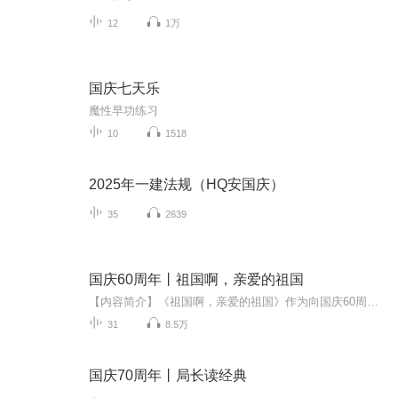
12
1万
国庆七天乐
魔性早功练习
10
1518
2025年一建法规（HQ安国庆）
35
2639
国庆60周年丨祖国啊，亲爱的祖国
【内容简介】《祖国啊，亲爱的祖国》作为向国庆60周年献礼的重点出版物，由当代著名诗人、河北省作家协会副主席、《诗选刊》杂志主编郁葱担任主编；由中央人民广播电台著名播音指导方明、雅坤和著名朗诵艺术家瞿弦和、张筠英联袂朗诵，倾情演绎。祖国，如...
31
8.5万
国庆70周年丨局长读经典