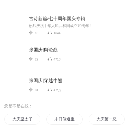
古诗新篇/七十周年国庆专辑
热烈庆祝中华人民共和国成立70周年！
10
1644
张国庆|舆论战
22
4713
张国庆|穿越牛熊
91
4.2万
您是不是在找：
大庆皇太子
末日修道重返2018
大庆第一恶