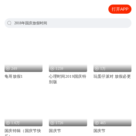
打开APP
2018年国庆放假时间
249
1259
1万
龟哥放假1
心理时间2019国庆特
玩蛋仔派对 放假必更
别版
1.6万
1726
465
国庆特辑（国庆节快
国庆节
国庆节