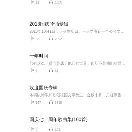
22
1.5万
2018国庆吟诵专辑
2018年10月1日，正值国庆日。一大早看到一个公号文章，正是文天祥的《己卯十月一日至燕越五日罹狴犴有感而赋》。当然，彼十一非当今的十一。不过数字的巧合还是让人感触，今天拿来读一读，体味一番历史英杰的民族情怀，恰也当时。 根据诗题来看，这组诗是写于十月一日至十月五日之间，是文天祥被俘之后所作，这些诗作不仅有凛凛正气，更也能看的到他百端交集的复杂情感。另一首于右任先生的《望大陆》，微信公号有称《望乡》，一句“山之上国之殇”荡气回肠，一并兴起拿来读了一读。仓促间多有瑕疵...
38
2592
一年时间
只有这么一瞬间是属于他们的世界，但却不是他们的世界=制作组=原著：一只黑猫猫编剧：达不溜策划：绮罗梦字幕：一支字幕组=配音组=CAST许墨清 CV 帕法徐 惑 CV叶言程 程 CV 展晴佳 佳 CV KirkS徐 爸CV_奶爸_徐 妈CV陌香汀雨许 妈CV绮罗梦许 ...
1
61
欢度国庆专辑
本辑以诗歌和歌颂祖国文章为主，金秋十月，丹桂飘香，在这个充满丰收喜悦的季节里，我们满怀激动和自豪，迎来了中华人民共和国76周年华诞。这不仅是一个庄重的纪念日，更是全体中华儿女共同欢庆的盛大的节日，承载着深厚的民族情感和历史意义.
167
6788
国庆七十周年歌曲集(100首)
3
281