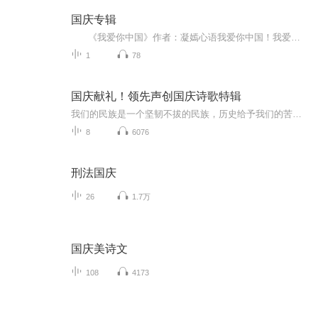
国庆专辑
《我爱你中国》作者：凝嫣心语我爱你中国！我爱你春天蓬勃的秧苗；我爱你秋日金黄的硕果。我爱你中国！我爱你青松气质，我爱你红梅品格！我爱你家乡的甜蔗好像乳汁滋润着我的心窝。我爱你中国，我要把最美的歌儿献给你，我的母亲我的祖国。我爱你中国，我爱...
1
78
国庆献礼！领先声创国庆诗歌特辑
我们的民族是一个坚韧不拔的民族，历史给予我们的苦难都变成了闪着金光的勋章！我们的国家是一个龙腾虎跃的国家，那条巨龙正以不可阻挡之势崛起于神奇的东方！------------------------------------------------值此祖国70周年华诞之际，领先声创以诗歌向祖国献礼！用我们的声音、用我们的热血、用我们的灵魂诵读经典爱国篇章，歌颂我们的祖国！永远繁荣富强！
8
6076
刑法国庆
26
1.7万
国庆美诗文
108
4173