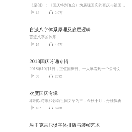
《原创》：《国庆特别晚会》为展现国庆的喜庆与祖国的深情我将以具体的场景切入从清晨升旗的庄严到街头巷尾的欢庆到历史与当下的交融，用优美的笔触传递对祖国的热爱与自豪！用诗歌和情感美文形式，歌颂祖国的繁荣富强，祝人民幸福安康！
12
2.9万
盲派八字体系原理及底层逻辑
盲派八字的体系
14
4.4万
2018国庆吟诵专辑
2018年10月1日，正值国庆日。一大早看到一个公号文章，正是文天祥的《己卯十月一日至燕越五日罹狴犴有感而赋》。当然，彼十一非当今的十一。不过数字的巧合还是让人感触，今天拿来读一读，体味一番历史英杰的民族情怀，恰也当时。 根据诗题来看，这组诗是写于十月一日至十月五日之间，是文天祥被俘之后所作，这些诗作不仅有凛凛正气，更也能看的到他百端交集的复杂情感。另一首于右任先生的《望大陆》，微信公号有称《望乡》，一句“山之上国之殇”荡气回肠，一并兴起拿来读了一读。仓促间多有瑕疵...
38
2592
欢度国庆专辑
本辑以诗歌和歌颂祖国文章为主，金秋十月，丹桂飘香，在这个充满丰收喜悦的季节里，我们满怀激动和自豪，迎来了中华人民共和国76周年华诞。这不仅是一个庄重的纪念日，更是全体中华儿女共同欢庆的盛大的节日，承载着深厚的民族情感和历史意义.
167
6788
埃里克吉尔谈字体排版与装帧艺术