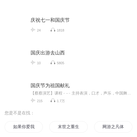
庆祝七一和国庆节
24
1818
国庆出游去山西
10
5805
国庆节为祖国献礼
【蔡蔡演艺】课程﹣-﹣主持表演，口才，声乐，中国舞，民族舞。独特的小舞台，专业的录音棚，每一位同学都能成为优秀的小明星。独特的教学模式，轻松上课，快乐学习！知名主持人，舞蹈家，高级教师任职授课！江南总校：河沟街42号三楼 18545856430江北分校...
215
1.7万
您是不是在找：
如果你爱我请别伤害我
末世之重生DNF系统
网游之凡体字