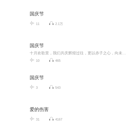
国庆节
11
2.1万
国庆节
十月欢歌里，我们共庆辉煌过往，更以赤子之心，向未来书写滚烫的誓言——这盛世，值得我们以热爱相拥。
10
465
国庆节
3
543
爱的伤害
31
4167