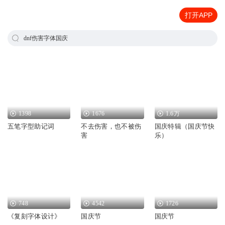
打开APP
dnf伤害字体国庆
1398
1676
1.6万
五笔字型助记词
不去伤害，也不被伤
国庆特辑（国庆节快
害
乐）
748
4542
1726
《复刻字体设计》
国庆节
国庆节