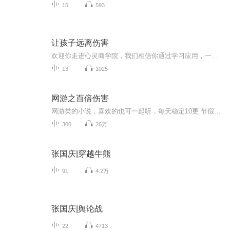
15
593
让孩子远离伤害
欢迎你走进心灵商学院，我们相信你通过学习应用，一定能够实现你的梦想与价值。纯一老师，欢迎学习交流：18293284509（微信同步）儿童是脆弱人群，极易受到伤害。本书通过一些耳闻目睹的事例，进行分析，找出其原因和经验教训，作为前车之鉴，以提高家长的警惕性，让家长从他人的血泪中吸取教益。这些事例既有可读性又有趣味性，家长可以通过讲故事的形式讲给孩子听，让他们树立自我保护意识。车祸、拐骗、溺水、绑架、猥亵强暴、坠落、勒索、触电、烫伤、噎梗、中毒……都是孩子被伤害的罪魁祸...
13
1025
网游之百倍伤害
网游类的小说，喜欢的也可一起听，每天稳定10更 节假周末加更哦陈宇重生，化身《吞天》游戏中最大BOSS。玩家系统激活，开局便是至尊天赋、十倍伤害！NPC系统激活，属性十倍，实力爆增！高级玩家：“天啦，这NPC竟然可以用金币换经验？”顶级公会：“泥马，我们上万人杀一个BOSS,竟然被他一口气吹灭了，还能让人玩不？”M国总指挥：“三百万联军，竟然被他一万小兵给灭了，陈宇开挂，我要举报！”...
300
26万
张国庆|穿越牛熊
91
4.2万
张国庆|舆论战
22
4713