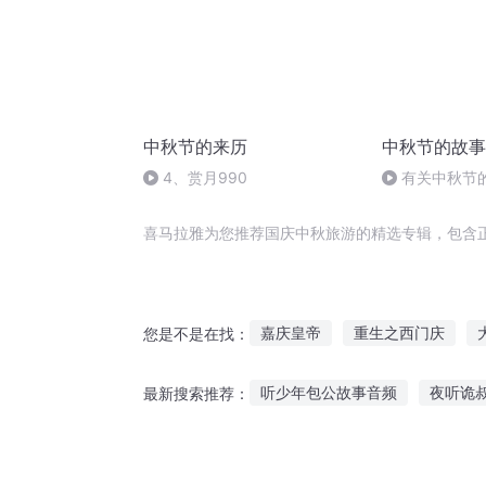
中秋节的来历
中秋节的故事
4、赏月990
有关中秋节
头.明月几时有
喜马拉雅为您推荐国庆中秋旅游的精选专辑，包含
嘉庆皇帝
重生之西门庆
您是不是在找：
重庆儿女
大庆皇太子
庆
听少年包公故事音频
夜听诡
最新搜索推荐：
大官人西门庆
庆云传奇
故事宝宝听的故事两岁
仿真