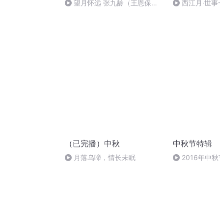
望月怀远 张九龄（王恩保吟
西江月·世事
诵）
（已完播）中秋
中秋节特辑
月落乌啼，情长未眠
2016年中
雨品诗成品