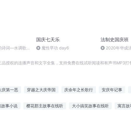
国庆七天乐
法制史国庆班
的诗词―水调歌
魔性早功 day6
2020年华
法制史马志冰 (12
正品授权的连播声音和文字全集，支持免费在线试听阅读和有声书MP3打
大庆第一恶
穿越之大庆帝国
庆余年之长歌行
安庆年记事
元纪年
普天同庆
快穿之吉庆有余
异能重生西门庆
一人有
叔故事小说
樱花郡主故事在线听
大小搞笑故事在线听
寓言故
庆阳成长手札
婴儿故事在线听
婆婆明星故事在线听
人性故事在线听
听风述