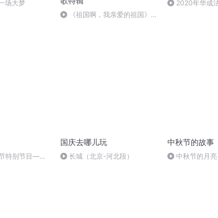
歌特辑
一场大梦
2020年华
刑法陈 (26)
《祖国啊，我亲爱的祖国》温
婉
国庆去哪儿玩
中秋节的故事
秋节特别节目—夏
长城（北京-河北段）
中秋节的月亮