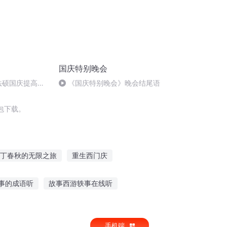
国庆特别晚会
成法硕国庆提高班
《国庆特别晚会》晚会结尾语
)
包下载。
丁春秋的无限之旅
重生西门庆
庆
秋的主播之旅
春秋混分旅
事的成语听
故事西游轶事在线听
说自由的故事
小脚丫的故事听
手机端