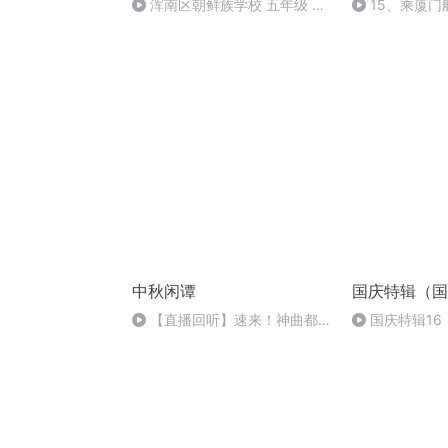
浑南区朝鲜族学校 五年级 孙
15、乘厦门
多永
中秋闲谭
国庆特辑（国
【直播回听】速来！神曲都会
国庆特辑16
唱
胡 东方红+一