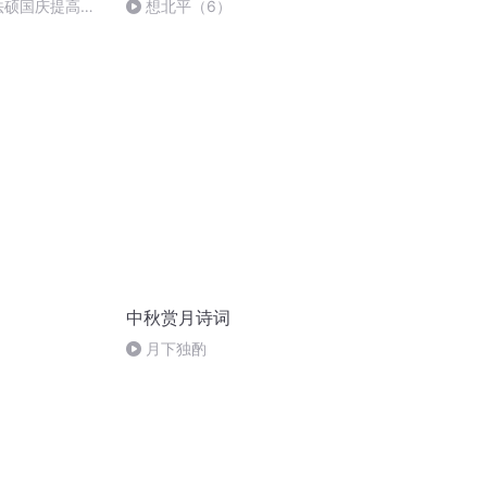
成法硕国庆提高班
想北平（6）
中秋赏月诗词
月下独酌