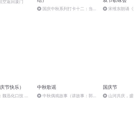
结）
双节歌咏会
航空返回厦门
国庆中秋系列打卡十二：当阳
宋维东朗诵《
桥
者：碑林路人
庆节快乐）
中秋歌谣
国庆节
：魏迅化口技 二
中秋偶戏故事（讲故事：郭
山河共庆，盛
般唱法和原生态
婷；曲/唱：赵静）