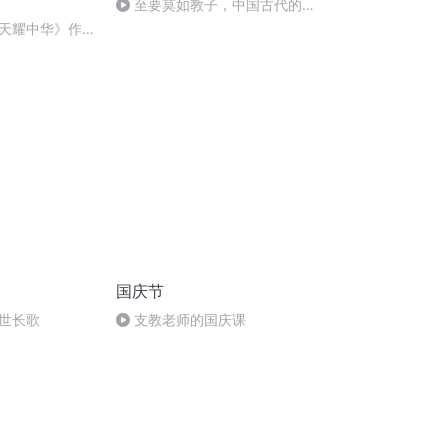
至要莫如教子，中国古代的家
规家训
天耀中华》作
国庆节
世长歌
支教老师的国庆课