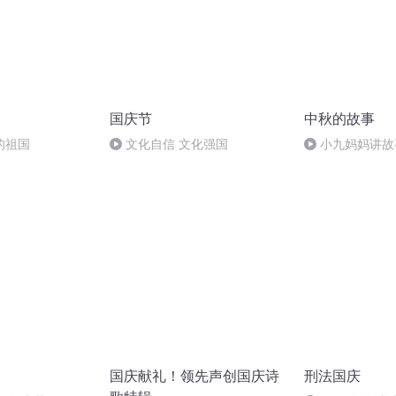
国庆节
中秋的故事
的祖国
文化自信 文化强国
小九妈妈讲故
事.s48
国庆献礼！领先声创国庆诗
刑法国庆