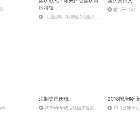
国庆献礼！领先声创国庆诗
国庆美诗文
歌特辑
国》
想北平（6）
《祖国啊，我亲爱的祖国》温
婉
法制史国庆班
2018国庆吟
y6
2020年华成法硕国庆提高班
18《己卯十
法制史马志冰 (12)
日罹狴犴有感而
文天祥 自由吟诵