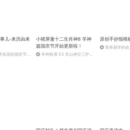
事儿-来历由来
小猪屏蓬十二生肖神8 羊神
原创手抄报模
篇国庆节开始更新啦！
简单易学的欢
#一分钟手抄报
世界各国的国庆节-
羊神祭酒 53 羊山神廿三护祭
事儿
坛 敬天地白泽做祭酒（4）