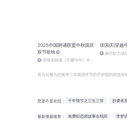
2025中国朗诵联盟中秋国庆
张国庆|穿越
双节歌咏会
赫尔松大战
突的关键之战
宋维东朗诵《天耀中华》作
者：碑林路人
喜马拉雅为您推荐三年级国庆节的手抄报的精选专
千年情节之三生三世
抄袭者
您是不是在找：
快斗与青子的情人节
异能重
免费听恐师故事在线听
李梦
最新搜索推荐：
最后一个情人节
诸天抄文人