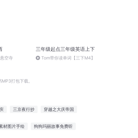
西
三年级起点三年级英语上下
倒悬空寺
Tom带你读单词【三下M4】
MP3打包下载。
庆
三京夜行抄
穿越之大庆帝国
太子
重生之大抄袭王
女权世界的文抄公
素材图片手绘
狗狗玛丽故事免费听