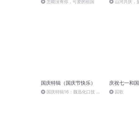
怎能没有你，可爱的祖国
山河共庆，
国庆特辑（国庆节快乐）
庆祝七一和国
国庆特辑16：魏迅化口技 二
囚歌
胡 东方红+一般唱法和原生态