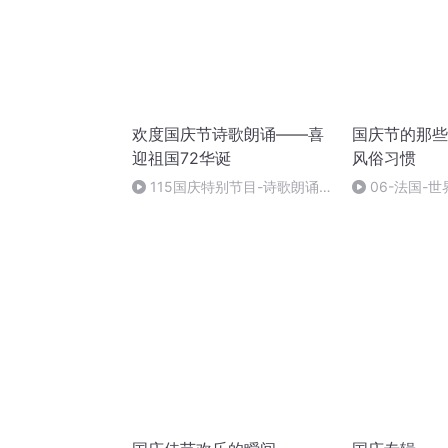
欢度国庆节诗歌朗诵——喜
国庆节的那些
迎祖国72华诞
风俗习惯
115国庆特别节目-诗歌朗诵-
06-法国-
中国梦
国庆节的那些