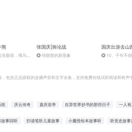
牛熊
张国庆|舆论战
国庆出游去山
近在眼前，俄乌冲
特朗普的新形象
10、千年不
，将会如何发展？
辑，包含正品授权的连播声音和文字全集，支持免费在线试听阅读和有声书
系统
庆云传奇
嘉庆皇帝
在异世界抄书的那些日子
一人有
生西门庆
十二个情人节
那年那月那时节
奇书小抄
大庆皇
讲故事回听
扫读笔听儿童故事
小魔怪绘本故事听
听党史故事
重庆儿女
神级抄霸