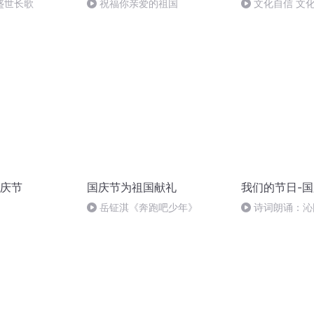
盛世长歌
祝福你亲爱的祖国
文化自信 文
庆节
国庆节为祖国献礼
我们的节日-
岳钲淇《奔跑吧少年》
诗词朗诵：沁
读者：张继军