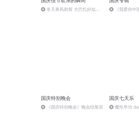
国庆佳节欢乐的瞬间
国庆专辑
冬天寒风刺骨 大巴扎好似温
《我爱你中
暖的春天
国庆特别晚会
国庆七天乐
《国庆特别晚会》晚会结尾语
魔性早功 da