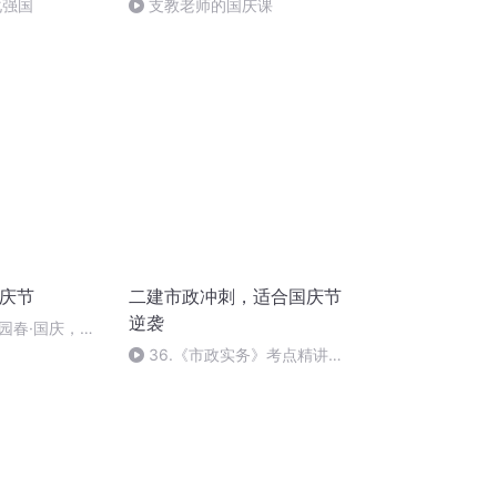
化强国
支教老师的国庆课
国庆节
二建市政冲刺，适合国庆节
逆袭
园春·国庆，朗
36.《市政实务》考点精讲第
36节课_2020926212025