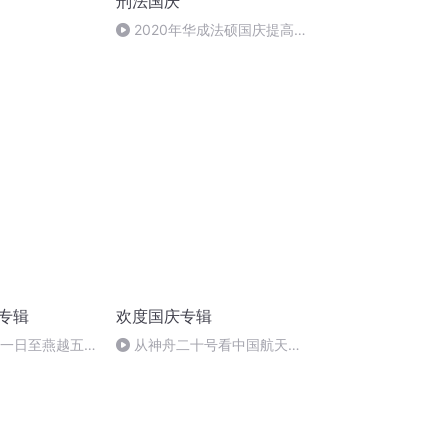
刑法国庆
2020年华成法硕国庆提高班
刑法陈 (26)
诵专辑
欢度国庆专辑
月一日至燕越五
从神舟二十号看中国航天
赋》组律18首
的“隐形实力”