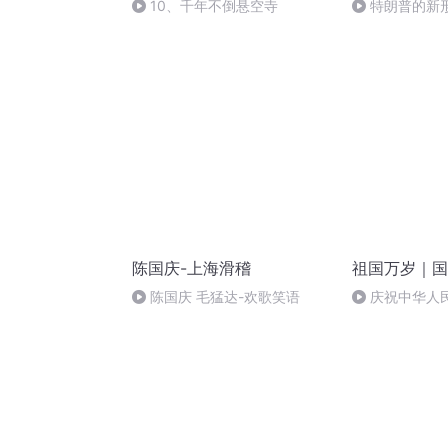
10、千年不倒悬空寺
特朗普的新
陈国庆-上海滑稽
祖国万岁｜国
陈国庆 毛猛达-欢歌笑语
庆祝中华人
周年 天安门广