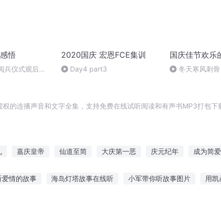
感悟
2020国庆 宏恩FCE集训
国庆佳节欢乐
庆阅兵仪式观后感
Day4 part3
冬天寒风刺骨
朗读者：卞雨祺
暖的春天
授权的连播声音和文字全集，支持免费在线试听阅读和有声书MP3打包下
札
嘉庆皇帝
仙道至简
大庆第一恶
庆元纪年
成为简爱
之大庆帝国
一人有庆
简兮简兮
庆云传奇
大道简经
听爱情的故事
海岛灯塔故事在线听
小军带你听故事图片
用凯
懂dao理学汉字
听故事黄河浮棺
坐车听故事减轻晕车吗
烧