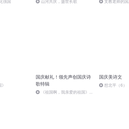
化强国
山河共庆，盛世长歌
支教老师的国
国庆献礼！领先声创国庆诗
国庆美诗文
歌特辑
国》
想北平（6）
《祖国啊，我亲爱的祖国》温
婉