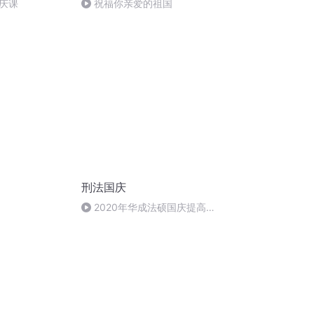
庆课
祝福你亲爱的祖国
刑法国庆
2020年华成法硕国庆提高班
刑法陈 (26)