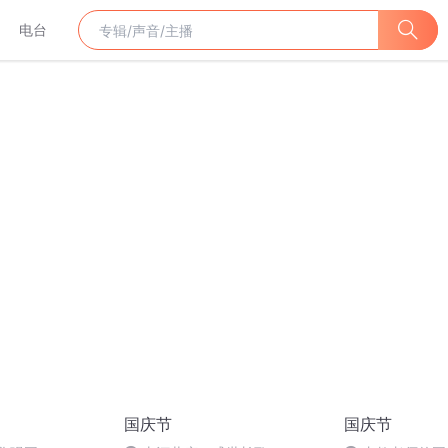
电台
国庆节
国庆节