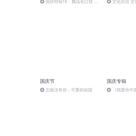
国庆特辑16：魏迅化口技 二
文化自信 文
胡 东方红+一般唱法和原生态
国庆节
国庆专辑
怎能没有你，可爱的祖国
《我爱你中