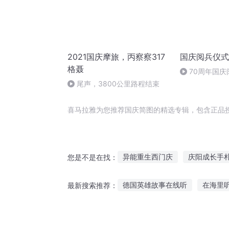
2021国庆摩旅，丙察察317
国庆阅兵仪式
格聂
70周年国
作者：卞雨祺 
尾声，3800公里路程结束
喜马拉雅为您推荐国庆简图的精选专辑，包含正品
异能重生西门庆
庆阳成长手
您是不是在找：
重庆儿女
简而不凡
穿越
德国英雄故事在线听
在海里
最新搜索推荐：
简说西游
听党员讲红色故事心得
听故事