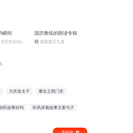
的瞬间
国庆教练的朗读专辑
 大巴扎好似温
逍遥游之九道
载。
大庆皇太子
重生之西门庆
重生西门庆
庆余年之长歌行
普天同庆
叔听故事好吗
听风讲着故事文案句子
饼大爷故事在线听
小红小翠故事在线听
手机端