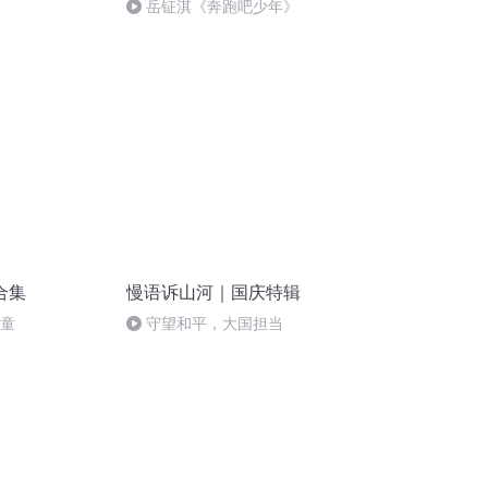
岳钲淇《奔跑吧少年》
合集
慢语诉山河｜国庆特辑
儿童
守望和平，大国担当