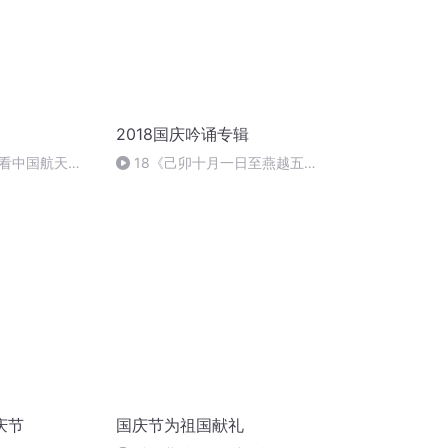
2018国庆吟诵专辑
看中国航天
18《己卯十月一日至燕越五
日罹狴犴有感而赋》组律18首
文天祥 自由吟诵
庆节
国庆节为祖国献礼