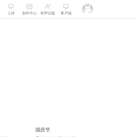
上传
创作中心
有声出版
客户端
国庆节