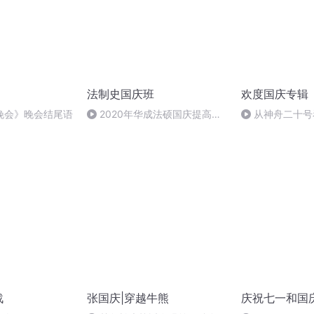
法制史国庆班
欢度国庆专辑
晚会》晚会结尾语
2020年华成法硕国庆提高班
从神舟二十号
法制史马志冰 (12)
的“隐形实力”
战
张国庆|穿越牛熊
庆祝七一和国