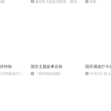
形象
赫尔松大战近在眼前，俄乌冲
囚歌
突的关键之战，将会如何发展？
庆特辑
国庆主题故事合辑
国庆诵读打卡
民共和国成立73
《我和我的祖国》
10月7日-好
场举行升国旗仪式