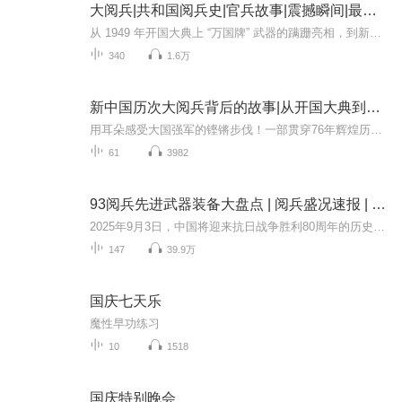
大阅兵|共和国阅兵史|官兵故事|震撼瞬间|最新装备
从 1949 年开国大典上 “万国牌” 武器的蹒跚亮相，到新时代朱日和沙场阅兵的铁甲洪流，新中国历次阅兵不仅是国家实力的硬核展示，更是一部镌刻着热血与信仰的奋斗史诗。这里有鲜为人知的决策细节：1949 年毛泽东主席亲自审定受阅方案，深夜修改游行标语；...
340
1.6万
新中国历次大阅兵背后的故事|从开国大典到九三阅兵
用耳朵感受大国强军的铿锵步伐！一部贯穿76年辉煌历程的声像史诗，一次震撼心灵的强国强军记忆回眸！本专辑将带您穿越时空，回顾从1949年开国大典到2025年抗战胜利80周年历次盛大阅兵。见证人民军队从“万国牌”装备到全部国产化、从骡马化到信息化智能化...
61
3982
93阅兵先进武器装备大盘点 | 阅兵盛况速报 | 纪念抗日战争胜利80周年大阅兵
2025年9月3日，中国将迎来抗日战争胜利80周年的历史性时刻。这一天，首都北京将成为世界瞩目的焦点——一场承载历史荣光与新时代强军使命的盛大阅兵式即将拉开帷幕。这场阅兵不仅是中华民族浴血奋战精神的世纪回响，更是中国和平崛起道路上的恢宏宣言。本...
147
39.9万
国庆七天乐
魔性早功练习
10
1518
国庆特别晚会