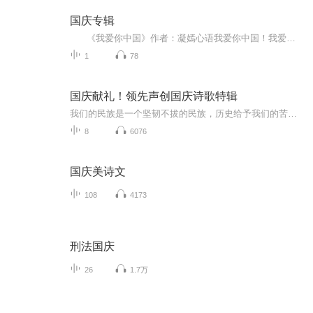
国庆专辑
《我爱你中国》作者：凝嫣心语我爱你中国！我爱你春天蓬勃的秧苗；我爱你秋日金黄的硕果。我爱你中国！我爱你青松气质，我爱你红梅品格！我爱你家乡的甜蔗好像乳汁滋润着我的心窝。我爱你中国，我要把最美的歌儿献给你，我的母亲我的祖国。我爱你中国，我爱...
1
78
国庆献礼！领先声创国庆诗歌特辑
我们的民族是一个坚韧不拔的民族，历史给予我们的苦难都变成了闪着金光的勋章！我们的国家是一个龙腾虎跃的国家，那条巨龙正以不可阻挡之势崛起于神奇的东方！------------------------------------------------值此祖国70周年华诞之际，领先声创以诗歌向祖国献礼！用我们的声音、用我们的热血、用我们的灵魂诵读经典爱国篇章，歌颂我们的祖国！永远繁荣富强！
8
6076
国庆美诗文
108
4173
刑法国庆
26
1.7万