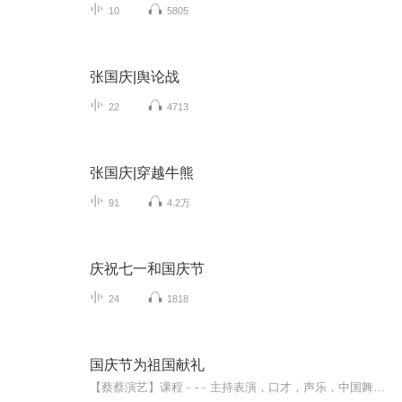
10
5805
张国庆|舆论战
22
4713
张国庆|穿越牛熊
91
4.2万
庆祝七一和国庆节
24
1818
国庆节为祖国献礼
【蔡蔡演艺】课程﹣-﹣主持表演，口才，声乐，中国舞，民族舞。独特的小舞台，专业的录音棚，每一位同学都能成为优秀的小明星。独特的教学模式，轻松上课，快乐学习！知名主持人，舞蹈家，高级教师任职授课！江南总校：河沟街42号三楼 18545856430江北分校...