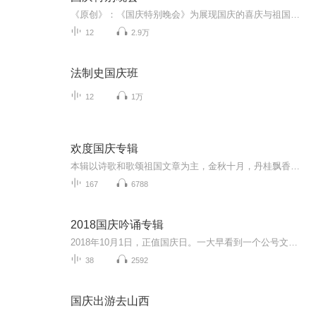
《原创》：《国庆特别晚会》为展现国庆的喜庆与祖国的深情我将以具体的场景切入从清晨升旗的庄严到街头巷尾的欢庆到历史与当下的交融，用优美的笔触传递对祖国的热爱与自豪！用诗歌和情感美文形式，歌颂祖国的繁荣富强，祝人民幸福安康！
12
2.9万
法制史国庆班
12
1万
欢度国庆专辑
本辑以诗歌和歌颂祖国文章为主，金秋十月，丹桂飘香，在这个充满丰收喜悦的季节里，我们满怀激动和自豪，迎来了中华人民共和国76周年华诞。这不仅是一个庄重的纪念日，更是全体中华儿女共同欢庆的盛大的节日，承载着深厚的民族情感和历史意义.
167
6788
2018国庆吟诵专辑
2018年10月1日，正值国庆日。一大早看到一个公号文章，正是文天祥的《己卯十月一日至燕越五日罹狴犴有感而赋》。当然，彼十一非当今的十一。不过数字的巧合还是让人感触，今天拿来读一读，体味一番历史英杰的民族情怀，恰也当时。 根据诗题来看，这组诗是写于十月一日至十月五日之间，是文天祥被俘之后所作，这些诗作不仅有凛凛正气，更也能看的到他百端交集的复杂情感。另一首于右任先生的《望大陆》，微信公号有称《望乡》，一句“山之上国之殇”荡气回肠，一并兴起拿来读了一读。仓促间多有瑕疵...
38
2592
国庆出游去山西