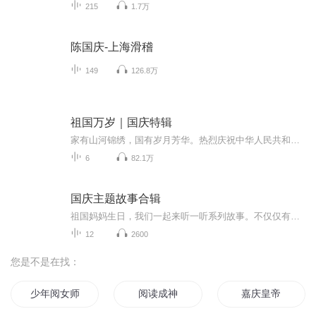
215
1.7万
陈国庆-上海滑稽
149
126.8万
祖国万岁｜国庆特辑
家有山河锦绣，国有岁月芳华。热烈庆祝中华人民共和国成立73周年！
6
82.1万
国庆主题故事合辑
祖国妈妈生日，我们一起来听一听系列故事。不仅仅有《我的祖国》，还有红军故事，也有关于战争的故事，让大家体会到和平年代的不易。
12
2600
您是不是在找：
少年阅女师物录
阅读成神
嘉庆皇帝