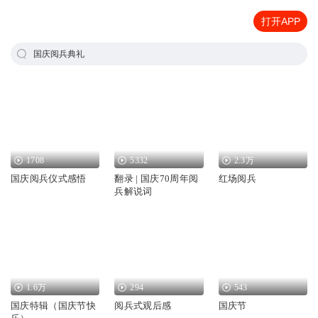
打开APP
国庆阅兵典礼
1708
5332
2.3万
国庆阅兵仪式感悟
翻录 | 国庆70周年阅
红场阅兵
兵解说词
1.6万
294
543
国庆特辑（国庆节快
阅兵式观后感
国庆节