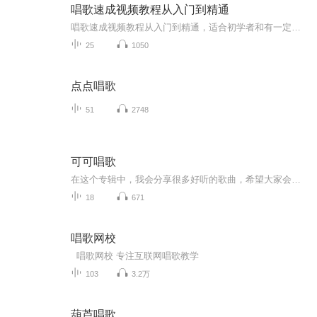
唱歌速成视频教程从入门到精通
唱歌速成视频教程从入门到精通，适合初学者和有一定基础的学员。课程内容涵盖发声技巧、呼吸控制、音准训练、节奏感培养以及情感表达等多个方面。通过专业的指导和详细的示范，帮助学员快速掌握歌唱的基本要领。视频中详细讲解了如何正确使用腹式呼吸，提...
25
1050
点点唱歌
51
2748
可可唱歌
在这个专辑中，我会分享很多好听的歌曲，希望大家会喜欢！但是噪音是免不了的，希望大家见谅(꒪ȏ꒪;)
18
671
唱歌网校
唱歌网校 专注互联网唱歌教学
103
3.2万
葫芦唱歌