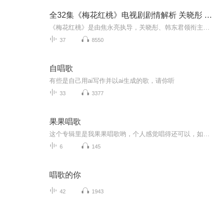
全32集《梅花红桃》电视剧剧情解析 关晓彤 韩东君
《梅花红桃》是由焦永亮执导，关晓彤、韩东君领衔主演，田雷、逯恣祯、蒋毅、王秀竹、刘海宽主演，谭凯、张萌、赵奕欢友情出演的青春新谍战剧，该剧讲述了昔日的恋人左双桃和陈家平意外重逢，在谍海中重拾爱情并追逐同一信仰的故事。1940年的上海，代号“...
37
8550
自唱歌
有些是自己用ai写作并以ai生成的歌，请你听
33
3377
果果唱歌
这个专辑里是我果果唱歌哟，个人感觉唱得还可以，如果你觉得不好听，那就请立刻退出，不要听！喜欢的就点个赞吧！最好再关注和订阅！更新速度是我也不知道，嘻嘻。
6
145
唱歌的你
42
1943