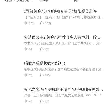
关晓彤主演电视剧原
歌教学
高)
著
耀眼‖关晓彤+李昀锐‖别有天地‖影视剧剧评
【作品简介】《别有天地》创作于1943年，以抗战时期陪都重庆为背景，通过小人物命运折射大时代动荡。小说围绕报社编辑陈继祖一家的变迁展开：战火中，陈家从北平辗转至重庆，在防空洞、棚屋间挣扎求生。陈继祖坚守新闻理想，揭露官商勾结；妻子沈慧君操持...
262
1.5万
安洁西公主2|关晓彤推荐（多人有声剧）|全剧免费
本书为《安洁西公主》系列第二部（全书共两部）。鬼马精灵的女孩安洁西在一次圣族袭击抚养院时，背负了“偷盗”宝物的罪名，逃亡中结识了各族的朋友与敌人，在这条路上，她认识了善变的小弱，搞笑的“小九”，以及充满神秘色彩的圣族王子冯斯伦，伴随着这...
39
4万
唱歌速成视频教程(流行)
唱歌速成视频教程(流行)这个唱歌速成视频教程专注于流行音乐，旨在帮助初学者快速掌握基本的歌唱技巧。视频内容包括如何正确使用呼吸技巧，确保声音稳定和持久；如何通过简单的练习提升音准和节奏感；以及如何运用情感表达，使歌声更具感染力。教程中详细...
76
2564
极光之恋|马可关晓彤主演同名电视剧|温暖爆笑高甜
作者：王千赫出版社：江苏凤凰文艺出版社ISBN：9787559409317※ 关晓彤、马可主演电视剧《极光之恋》同名有声小说！※ 怀抱梦想的平凡女孩儿，与两大豪门男神引发的“爱情蝴蝶效应”！※ 剧情是否玛丽苏？听有声小说辨真伪！【作品简介】女孩韩星子拥有着...
40
3万