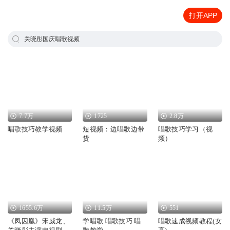
打开APP
关晓彤国庆唱歌视频
7.7万
1725
2.8万
唱歌技巧教学视频
短视频：边唱歌边带
唱歌技巧学习（视
货
频）
1655.6万
11.5万
551
《凤囚凰》宋威龙、
学唱歌 唱歌技巧 唱
唱歌速成视频教程(女