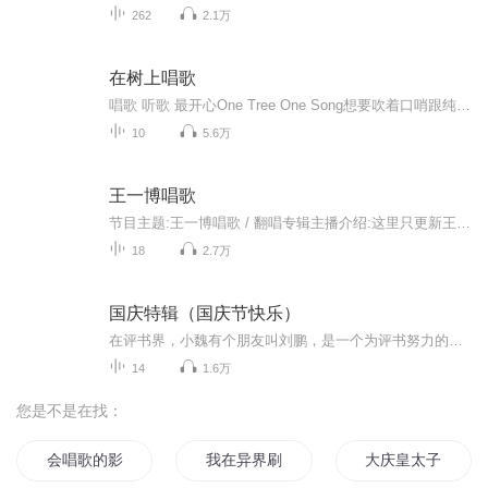
262
2.1万
在树上唱歌
唱歌 听歌 最开心One Tree One Song想要吹着口哨跟纯爱教主－郭静「在树上唱歌」2009年就要走出KTV 现在流行「在树上唱歌」抢搭最强戏剧韩流风 中视、八大年度偶像大戏『花样男子 流星花园』片尾曲－「心墙」 中视、八大年度大戏『伊甸园之东』片尾曲－「...
10
5.6万
王一博唱歌
节目主题:王一博唱歌 / 翻唱专辑主播介绍:这里只更新王一博唱歌，有问题可私信主播寄语:如果你喜欢听王一博唱歌，就点一下关注吧更新频率:不定期更新，有音乐就更新
18
2.7万
国庆特辑（国庆节快乐）
在评书界，小魏有个朋友叫刘鹏，是一个为评书努力的小伙子。在2021年国庆期间，他想弄个特辑，便烦劳我给他录个爱国题材的评书小段儿。这种事情，不是特殊情况，小魏一般不会拒绝，也就给其录了一个《鲁迅踢鬼》，等他传完，我再传到我的专辑里。另外，小...
14
1.6万
您是不是在找：
会唱歌的影子
我在异界刷视频
大庆皇太子