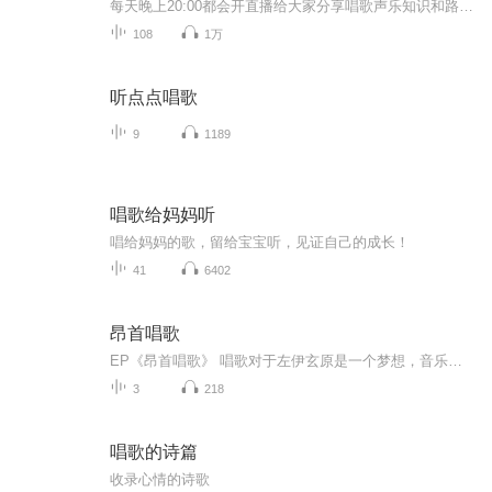
每天晚上20:00都会开直播给大家分享唱歌声乐知识和路线方法，大家都是学习唱歌的，或是兴趣，或是大学生，还有工作中想提升自己能力的唱歌党，如果你是正在学习唱歌的小伙伴可以加入学习。唱歌技巧声乐群qq交流群498344345 一起学习一起唱歌 欢迎你的加入 ...
108
1万
听点点唱歌
9
1189
唱歌给妈妈听
唱给妈妈的歌，留给宝宝听，见证自己的成长！
41
6402
昂首唱歌
EP《昂首唱歌》 唱歌对于左伊玄原是一个梦想，音乐学院毕业的她兜兜转转，最终成为一名歌手，同时也成为了一个出色的好妈妈。怀孕备产第三个宝宝同时在准备个人演唱会的左伊玄，与音乐制作人田汨合作，录制了三首原创单曲，《昂首唱歌》《永不放手》《光芒...
3
218
唱歌的诗篇
收录心情的诗歌