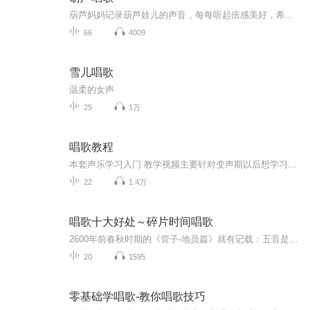
葫芦妈妈记录葫芦娃儿的声音，每每听起倍感美好，希望这些声音也能带给亲爱的听众朋友美好的感觉。
66
4009
雪儿唱歌
温柔的女声
25
1万
唱歌教程
本套声乐学习入门 教学视频主要针对变声期以后想学习唱歌的朋友们，讲一讲美声唱法的基本发音方法、基本特点、如何呼吸、如何打开等，并结合老师多年的经验，来讲解。时下，很多朋友都非常喜欢唱歌。可是，在日常生活中，经常有些人因无节制地用嗓，高兴时唱个不停造成对发声器官的损害。特此，为喜爱歌唱又无机会拜师的声乐爱好者提供了一部道理简单，要求明确，易于体会的实用声乐教程。欢迎感兴趣的朋友前来观看、学习! 简而言之，声乐就是用人声演唱的音乐形式。它美声唱法、民...
22
1.4万
唱歌十大好处～碎片时间唱歌
2600年前春秋时期的《管子-地员篇》就有记载：五音是指“宫、商、角、徵、羽”，中国的古音。《黄帝内经》记载：在唱歌时、听歌时，对应锻炼“心、肝、脾、肺、肾”，同时，还能是歌者、听者 身心愉悦、精神安好！ 本专辑简单介绍了五音健身、唱歌的十大好...
20
1595
零基础学唱歌-教你唱歌技巧