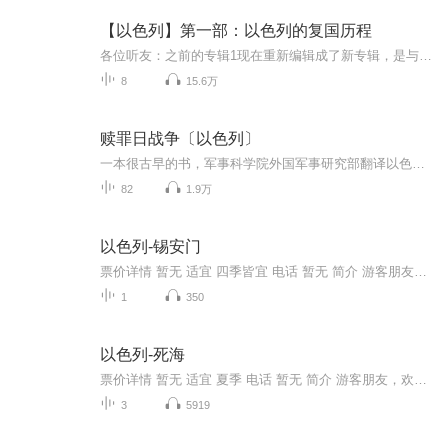
【以色列】第一部：以色列的复国历程
各位听友：之前的专辑1现在重新编辑成了新专辑，是与以色列2、3形成的一个系列。希望您能在故事中了解以色列和阿拉伯世界的历史及纠纷。之前专辑下架带来的不便请谅解。再次感谢您的关注和陪伴。 暮色静好
8
15.6万
赎罪日战争〔以色列〕
一本很古早的书，军事科学院外国军事研究部翻译以色列 恰伊姆·赫佐格 著书中详细介绍了第四次中东战争中以色列同埃、叙两军作战进程。为我们了解当时以色列的国防政策、战争动员体制、快速反应能力、部队训练水平、武器装备状况、后勤支援手段、战略战术...
82
1.9万
以色列-锡安门
票价详情 暂无 适宜 四季皆宜 电话 暂无 简介 游客朋友，欢迎来到锡安门。锡安门位于耶路撒冷旧城南侧，由奥斯曼土耳其帝国的苏莱曼大帝兴建于1540年，因为正对南面的锡安山而得名。因为大卫王的墓穴位于锡安山，因此锡安门又被称为“大卫门”，城门内是亚...
1
350
以色列-死海
票价详情 暂无 适宜 夏季 电话 暂无 简介 游客朋友，欢迎来到死海。死海位于约旦和以色列的南部交界处，它实际上是一片咸水湖。死海水面低于海平面420米，是地球表面最低的地方，所以死海又被称作“地球的肚脐”。死海中含有的盐分浓度极高，是一般海水的8...
3
5919