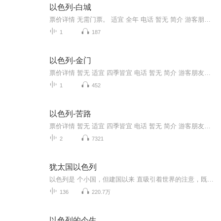
以色列-白城
票价详情 无需门票。 适宜 全年 电话 暂无 简介 游客朋友，欢迎来到白城。以色列的特拉维夫被称为中东的曼哈顿，鳞次栉比的摩天大厦似乎理所应当成为这个城市的标志。而白城只是这个城市市中心的一些普通民宅，但正是这些不算堂皇的低矮建筑，却为特拉维夫...
1
187
以色列-金门
票价详情 暂无 适宜 四季皆宜 电话 暂无 简介 游客朋友，欢迎来到金门。金门位于圣殿山东边的城墙上，与橄榄山遥遥相对。虽然金门已经被石头封死，并无实际用途，却是耶路撒冷老城最重要的城门之一。 金门由两扇拱门组成，一扇为“仁慈之门”，另一扇为“忏悔之门”。三大宗教关于金门有许多传说。犹太人相信救世主弥赛亚来临时，当世界末日来临之时，救世主弥赛亚将从金门进入耶路撒冷，带领犹太人上天堂。 基督教也延续了这个预言，他们认为作为弥赛亚的耶稣将再次来到人间，通过金门进入耶路撒冷，开始末日审判。末日审判后，人间这个中间地带将消失，所有人的人都会上天堂或者下地狱。这个预言让不少基督徒深信不疑，1999年底，千禧年来临时，有不少基督徒在金门附近搭起帐篷等待。BBC、CNN等全球各大媒体都派记者前往，准备记录这一历史性时刻。当然，最后救世主并没有出现，信徒们抱怨那些宣扬末世论的神学家们没有很好的领会上帝的精神后也就不了了之了。 穆斯林也有自己的说法，他们相信世界的末日审判将在这里举行。穆斯林统治时期，阿拉伯人为了阻止弥赛亚入城，将金门封闭，并把它改造为一个穆斯林的祈祷室和学习《》的场所。 金门的介绍就到这里，链景旅行以为，无论是否存在那个终极审判的那一天，行善戒恶总是对的，至少可以心安。客官您以为呢？ 音频来源于链景旅行
1
452
以色列-苦路
票价详情 暂无 适宜 四季皆宜 电话 暂无 简介 游客朋友，欢迎来到苦路。苦路是耶稣生前走过的最后一段路，根据基督教传统记载，耶稣在旧城东北面的狮子门背上十字架被押往圣墓教堂接受死刑，被钉死在十字架上。一路上耶稣停留了十四次，，所以苦路也有14站...
2
7321
犹太国以色列
以色列是 个小国，但建国以来 直吸引着世界的注意，既受到许多人青睐，也常常成为抨击的对象。为什么国际社会如此关注以色列这样 个小国？为什么以色列人在众多关键问题上存在如此严重的分歧？为什么以色列会做出这些决策？它的未来将会怎样？跟亦湄一起来...
136
220.7万
以色列的今生