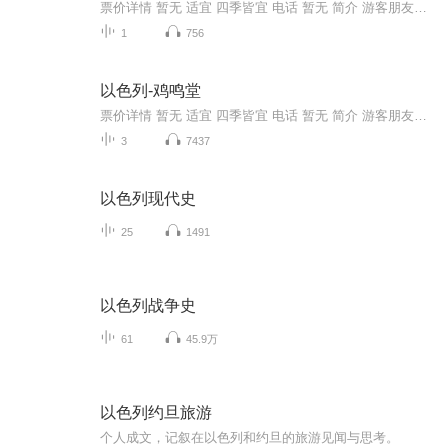
票价详情 暂无 适宜 四季皆宜 电话 暂无 简介 游客朋友，欢迎来到狮子门。狮子门是耶路撒冷老城唯一朝东开放的门，门两侧各雕刻着一对狮子。传说奥斯曼土耳其帝国的苏莱曼苏丹曾做过一个梦，梦中他得到神谕，必须沿圣城四周修筑一道城墙保护城中的居民，否...
1
756
以色列-鸡鸣堂
票价详情 暂无 适宜 四季皆宜 电话 暂无 简介 游客朋友，欢迎来到鸡鸣堂。鸡鸣堂是一座为了纪念彼得在鸡叫两次以前三次否认耶稣而建的罗马天主教堂，位于耶路撒冷城外锡安山的东坡。大约在公元457年，拜占庭帝国第一次在这里建起了一座小教堂，但是这座最...
3
7437
以色列现代史
25
1491
以色列战争史
61
45.9万
以色列约旦旅游
个人成文，记叙在以色列和约旦的旅游见闻与思考。