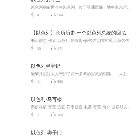
以色列的前世今生以色列，位于亚洲西部，地中海东岸，是一个拥有悠久历史的国家。从建国之初到现在，以色列经历了许多重要事件和挑战。以色列的历史可以追溯到公元前12世纪，当时以色列人的祖先从埃及迁徙而来，在大卫和所罗门两位国王的领导下，建立了强...
4
564
【以色列】亲历历史-一个以色列总统的回忆
书籍信息:作者 以色列 哈依姆•赫尔佐克内容重点:赫尔佐克，两任以色列总统(1983—1993)，写出一部激动人心的自传，亦是一部20世纪某些重大事件扣人心弦的个人和政治证明。 —《出版商周刊》赫尔佐克以这部流畅、优美并极富人性的回忆录，邀请我们分享他非...
55
5万
以色列寻宝记
能够开启犹太人守护了两千多年的宝藏的钥匙——大卫之星 被盗贼偷走了！宝物的主人向世界知名的考古学家知本教授寻求帮助，却被要挟支付两倍以上的酬金。偶然发现大卫之星 遗失线索的麦克，难道这次他在以色列的对手，竟然是知本教授吗？
11
580
以色列-马可楼
票价详情 暂无 适宜 四季皆宜 电话 暂无 简介 游客朋友，欢迎来到马可楼。传说，马可楼是当年耶稣和他的门徒们吃逾越节晚餐和设定圣餐的地方，由于耶稣在和门徒吃完晚餐后被捕钉死在十字架上，所以这个地方也被称为最后晚餐的楼房。如今，我们看到的最后晚...
1
154
以色列-狮子门