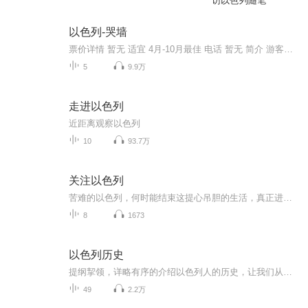
访以色列随笔
以色列-哭墙
票价详情 暂无 适宜 4月-10月最佳 电话 暂无 简介 游客朋友，欢迎来到哭墙。公元前11世纪古以色列王大卫统一犹太各部族，建立了以耶路撒冷为首都的以色列王国。公元前10世纪大卫儿子所罗门继承王位后，在圣殿山建造了首座犹太教圣殿所罗门圣殿，史称“第一...
5
9.9万
走进以色列
近距离观察以色列
10
93.7万
关注以色列
苦难的以色列，何时能结束这提心吊胆的生活，真正进入和平安息的乐土！以色列的动态牵动世界，战争的阴云从建国以来没有停止过，谁也解决不了巴以和平？战争的起始关系到世界各国的站队！对以色列感兴趣的人一起来关注以色列，关注世界的焦点，我们会得到...
8
1673
以色列历史
提纲挈领，详略有序的介绍以色列人的历史，让我们从历史中发现更多的智慧。欢迎大家加入我们的QQ交流群688972437
49
2.2万