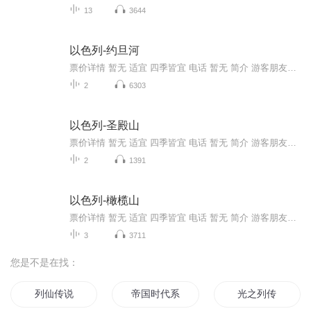
13
3644
以色列-约旦河
票价详情 暂无 适宜 四季皆宜 电话 暂无 简介 游客朋友，欢迎来到约旦河。在比例尺稍大一点的世界地图上，大抵是见不到约旦河的踪影的。单单从长度及流域面积来看，约旦河实在没什么突出的地方，既没有“黄河之水天上来，奔流到海不复回”的磅礴气势，也没...
2
6303
以色列-圣殿山
票价详情 暂无 适宜 四季皆宜 电话 暂无 简介 游客朋友，欢迎来到圣殿山。圣殿山是犹太教和基督教的圣地，圣殿山当您来到圣殿山，您会发现这里并没有恢弘的圣殿，这是因为曾经的神殿早已被毁，而且还被毁了两次。圣殿山被犹太人奉为圣地是因为他们相信圣殿...
2
1391
以色列-橄榄山
票价详情 暂无 适宜 四季皆宜 电话 暂无 简介 游客朋友，欢迎来到橄榄山。橄榄山因为山上曾遍植茂密的橄榄树而得名，从耶路撒冷老城外透过城墙望向橄榄山就可以清楚地看到在半山腰长长的一片墓地，一排排白色或淡黄色的长方形石棺在阳光下十分非常显眼。根...
3
3711
您是不是在找：
列仙传说
帝国时代系列
光之列传