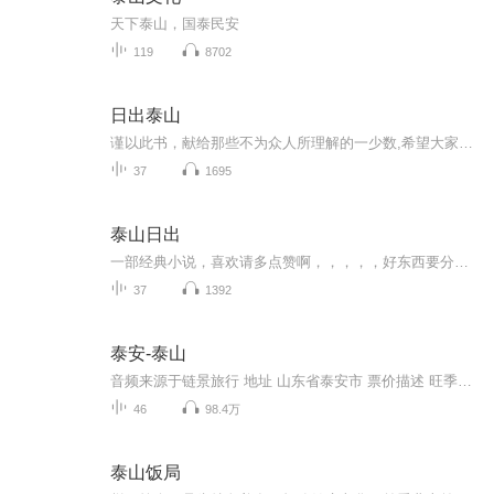
天下泰山，国泰民安
119
8702
日出泰山
谨以此书，献给那些不为众人所理解的一少数,希望大家能够了解他们生命中的欢乐与辛酸，灵魂深处的黑暗和光明。 【题记】 我们不是神，所以我们无法选择自己的出生。 我们不是神，但我们可以选择如何活着，以及如何死去。 【阅读指南——请咬文嚼字确认以下事项后，再翻阅正文】 一、以下人群禁止阅读 1．18岁以下未成年； 2．有任何程度抑郁症、忧郁症患者； 3．以各类电影和现实中的杀人狂为偶像以及以成为杀手为梦想者； 4．抱着理想主义人生观者； 5．有暴力倾向者。 二、以下人群谨慎阅读 1．处于生存和情绪低谷者； 2．正在极度爱一个人，或恨一个人者； 3．心智不健全者，请在监护人或医师指导下阅读。 三．本书不是之处 1．本书不是一本善良的书； 2．本书不是一本快乐的书； 3．本书不是一本色情的书； 4．本书不是一本血腥的书； 5．本书不是一本暴力的书； 6. 本书不是一本恐怖的书； 7．本书不是一本正常的书。
37
1695
泰山日出
一部经典小说，喜欢请多点赞啊，，，，，好东西要分享给小伙伴啊，所有专辑完全免费，本小说情节跌宕起伏，内容紧扣发展脉搏。。绝对震撼你的耳膜，，，，还等什么，赶快来吧，记住点赞分享啊，分享点赞。。。。一部经典小说，喜欢请多点赞啊，，，，，好东西要分享给小伙伴啊，所有专辑完全免费，本小说情节跌宕起伏，内容紧扣发展脉搏。。绝对震撼你的耳膜，，，，还等什么，赶快来吧，记住点赞分享啊，分享点赞。。。。
37
1392
泰安-泰山
音频来源于链景旅行 地址 山东省泰安市 票价描述 旺季：125元/人（2月--11月）；淡季：100元/人（12月--次年1月）。 开放时间 全天 乘车信息 乘车路线：选择红门或天外村游览路线登山，可直接在火车站乘坐3路公交车到红门或天外村，若是由泰安高铁站下车，...
46
98.4万
泰山饭局