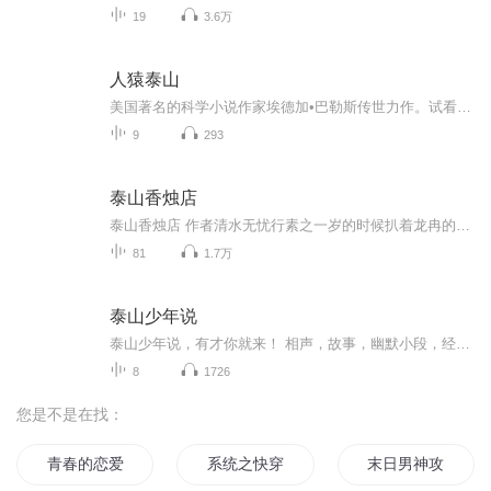
19
3.6万
人猿泰山
美国著名的科学小说作家埃德加•巴勒斯传世力作。试看人与猿的边界造就了怎样的荒岛英雄。
9
293
泰山香烛店
泰山香烛店 作者清水无忧行素之一岁的时候扒着龙冉的胸肌，睁着水汪汪地大眼睛，小脸粉嫩嫩，“麻麻，我要吃奶奶～”。 龙冉被萌的七荤八素，乖乖献出胸肌。 行素之二十岁的时候，龙冉压着行素之，“我也要吃奶奶。”行素之：……你记仇记得有点长啊。
81
1.7万
泰山少年说
泰山少年说，有才你就来！ 相声，故事，幽默小段，经典美文，成长故事。不限形式，不限题材，不限性别！只要你有才，就到这里来！ 喜马拉雅泰山少年说，开始啦！ 丫丫姐姐：电视台主持人，少儿主持表演资深教师。 欢迎大家留言、参与到节目当中！丫丫姐姐会不定期进行礼物大派送，欢迎订阅关注哦！
8
1726
您是不是在找：
青春的恋爱攻略
系统之快穿大神攻略
末日男神攻略