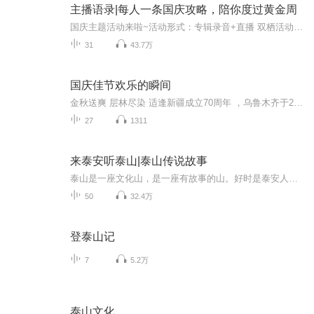
主播语录|每人一条国庆攻略，陪你度过黄金周
国庆主题活动来啦~活动形式：专辑录音+直播 双栖活动庆国庆录制要求：主题：跟国庆主题相关内容形式：不限，如：诗歌朗诵，脱口秀，原创播客，歌曲+祝福【如果是录歌一定开头结尾有说话祝福，尽量规避音乐版权问题被下架】等形式风格。时长：不低于五分钟...
31
43.7万
国庆佳节欢乐的瞬间
金秋送爽 层林尽染 适逢新疆成立70周年 ，乌鲁木齐于2025年9月23日迎来党中央和习大大带领的慰问团。新疆各族群众欢欣鼓舞，热烈欢迎。
27
1311
来泰安听泰山|泰山传说故事
泰山是一座文化山，是一座有故事的山。好时是泰安人，是一个喜欢分享泰山故事的泰安人。登泰山，保平安;听完故事，更懂泰山。关于本故事的出处，详见专辑第一篇简介及序。在此一并感谢！
50
32.4万
登泰山记
7
5.2万
泰山文化