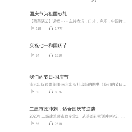
乐）
国庆节为祖国献礼
【蔡蔡演艺】课程﹣-﹣主持表演，口才，声乐，中国舞，民族舞。独特的小舞台，专业的录音棚，每一位同学都能成为优秀的小明星。独特的教学模式，轻松上课，快乐学习！知名主持人，舞蹈家，高级教师任职授课！江南总校：河沟街42号三楼 18545856430江北分校...
215
1.7万
庆祝七一和国庆节
24
1818
我们的节日-国庆节
南京出版传媒集团·南京出版社出版的图书《我们的节日》通过对中国节日文化和节日意义进行深度的挖掘，面向青少年群体构建独具特色的栏目内容，以此丰富春节、元宵节、清明节、端午节、七夕节、中秋节、重阳节等传统节日；六一节、教师节、国庆节等新兴节日的文化内涵和表现形式。促进青少年形成新的节日习俗，提升节日仪式感、认同感。音频作品由金陵朗读者联盟志愿者朗诵，南京音像出版社、金陵图书馆联合制作。
35
8076
二建市政冲刺，适合国庆节逆袭
2020年二级建造师市政专业1、从基础到密训冲刺V2、从精华课程到超压密押V3、0基础同步更新v4、持续更新到2020年考试V5、只要你跟着学让你一次稳拿证V6、渠道超压压题，超压三页纸等独家绝密压题!
36
2619