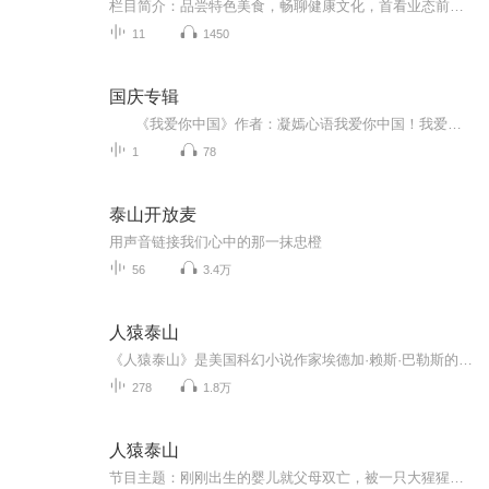
栏目简介：品尝特色美食，畅聊健康文化，首看业态前沿，陈说餐饮人故事。喜马拉雅泰安营销服务中心倾情打造《泰山饭局》栏目，在这里，吃货品评食之美味，专家普及食之营养，传播食之文化；聚焦餐饮业态之前沿，陈说餐饮人不为人知的故事；总之《泰山饭局》得吃的美味，吃的健康，吃出文化，吃出正能量！今天吃点啥？来《泰山饭局》给您说道说道！喜马拉雅泰安营销服务中心是喜马拉雅平台创立的泰安本土化新闻咨询类平台，《泰山饭局》是喜马拉雅泰安营销服务中心创立的一档全新美食类栏目。喜马拉雅是国内音频分享平...
11
1450
国庆专辑
《我爱你中国》作者：凝嫣心语我爱你中国！我爱你春天蓬勃的秧苗；我爱你秋日金黄的硕果。我爱你中国！我爱你青松气质，我爱你红梅品格！我爱你家乡的甜蔗好像乳汁滋润着我的心窝。我爱你中国，我要把最美的歌儿献给你，我的母亲我的祖国。我爱你中国，我爱...
1
78
泰山开放麦
用声音链接我们心中的那一抹忠橙
56
3.4万
人猿泰山
《人猿泰山》是美国科幻小说作家埃德加·赖斯·巴勒斯的代表作之一。这篇讲述了这样一个故事：英国勋爵约翰·格雷斯托克带着新婚妻子去英国在非洲的殖民地任职，不料途中轮船遭遇水手叛乱，勋爵及其夫人死里逃生，并定居于非洲原始丛林。由于丛林环境恶劣...
278
1.8万
人猿泰山
节目主题：刚刚出生的婴儿就父母双亡，被一只大猩猩收养随着岁月流逝，泰山成长为森林中的游侠，直到遇到一支探险队，因为相似的体貌泰山对自己的身世产生了疑问，在于探险队接触中泰山爱上了博士的女儿，并知道了自己是谁，接下来泰山是留在养大他的森林...