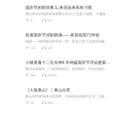
国庆节的那些事儿-来历由来风俗习惯
我们伟大的祖国母亲就要过生日了,也是小朋友、大朋友们最喜欢的“国庆小长假”或说“黄金周”还有说”国庆7天乐”的，说法真是不一而足。那么“国庆节”是怎么来的？自古以来国庆节怎么庆贺？新中国国庆节的来历，以及新中国国庆节的庆贺方式又有哪些呢？ ...
6
2万
欢度国庆节诗歌朗诵——喜迎祖国72华诞
祖国——如同我们的生命一样，是诗人笔下永恒而温暖的主题。在祖国72周年华诞来临之际，特创建这个诗歌朗诵专辑，诵读经典爱国篇章，和大家一起歌颂祖国，向国庆的献礼！祝愿伟大的祖国繁荣富强，祝愿大家国庆节快乐，度过平安快乐的黄金周假期！
116
11万
小猪屏蓬十二生肖神8 羊神篇国庆节开始更新啦！
晓东叔叔新作《三星堆神游记》全新面世！中信出版社出版！京东当当淘宝均有售！点蓝色字收听——《小猪屏蓬爆笑日记2024》《小猪屏蓬爆笑日记2》《小猪屏蓬爆笑日记1》让你笑得喘不上气！《我进故宫当富翁——小猪屏蓬故宫财商笔记》教你成为大富翁！《小...
550
314.6万
《人猿泰山》｜泰山出世
泰山自幼有母猿卡拉抚养，自由的在丛林中生活，与各种动物殊死搏杀。可是这一切原始而单调的生活，却因为人类的闯入而被打破，那么人猿泰山到底是猿？还是格雷斯托克勋爵呢？他是否得到了白人姑娘的芳心呢？他是否回归文明社会呢？
96
8637