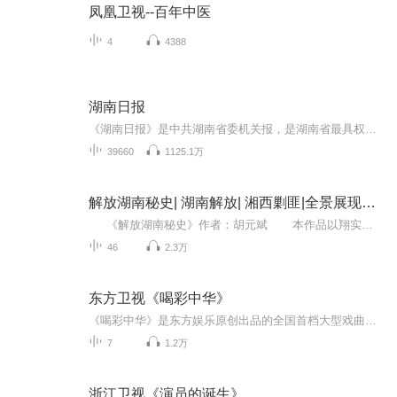
凤凰卫视--百年中医
4
4388
湖南日报
《湖南日报》是中共湖南省委机关报，是湖南省最具权威性、发行量最大的综合性大报。
39660
1125.1万
解放湖南秘史| 湖南解放| 湘西剿匪|全景展现湖南歼敌剿匪
《解放湖南秘史》作者：胡元斌 本作品以翔实的史料为依据，用生动细腻的笔触描写了衡宝战役及湖南全境解放与剿匪的详细过程，贯穿了历史阶段、主要战争、相关人物、重要事件等过程的台前斗智斗勇较量与幕后谋略运筹秘密，气势磅礴，场面...
46
2.3万
东方卫视《喝彩中华》
《喝彩中华》是东方娱乐原创出品的全国首档大型戏曲文化类节目，2017年7月15日起，每周六晚20：30分在东方卫视播出。喜马拉雅为《喝彩中华》线上独家音频播放平台。《喝彩中华》将分为7期，每期节目中都将有来自世界各地的中国传统戏曲爱好者登上舞台。最...
7
1.2万
浙江卫视《演员的诞生》