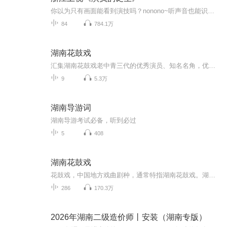
你以为只有画面能看到演技吗？nonono~听声音也能识别演技。 点击收听节目中的任意一条声音，以【#听声音识演技#+你想说的话】，在节目下方评论，P.S记得点赞奥，就有机会赢得限量的明星签名照。 届时将从评论区用户抽取，投票活动结束后通过喜马拉雅站内私信联系各位获奖听众，邮寄签名照。
84
784.1万
湖南花鼓戏
汇集湖南花鼓戏老中青三代的优秀演员、知名名角，优秀唱段和唱腔！向所有听众展示湖南花鼓戏的独特魅力
9
5.3万
湖南导游词
湖南导游考试必备，听到必过
5
408
湖南花鼓戏
花鼓戏，中国地方戏曲剧种，通常特指湖南花鼓戏。湖北 、安徽、 江西 、河南、陕西等省亦有同名的地方剧种。在众多名为“花鼓戏”的地方戏曲剧种中，属湖南花鼓戏流传最广，影响最大。在中华人民共和国成立后，湖南花鼓戏艺术便有较大发展，由湖南省花鼓戏剧院整理创作的《打铜锣》、《补锅》、《刘海砍樵》等剧目，深受全国各地的人民群众的喜爱。
286
170.3万
2026年湖南二级造价师丨安装（湖南专版）