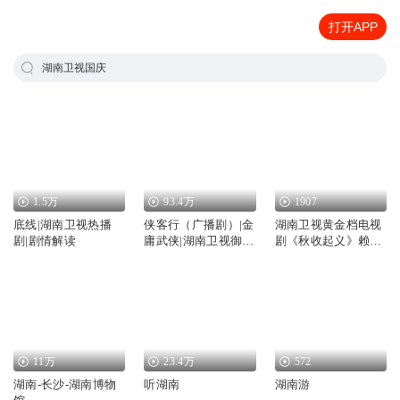
打开APP
湖南卫视国庆
1.5万
93.4万
1907
底线|湖南卫视热播
侠客行（广播剧）|金
湖南卫视黄金档电视
剧|剧情解读
庸武侠|湖南卫视御用
剧《秋收起义》赖毅
后期
将军扮演者—李双喜
11万
23.4万
572
湖南-长沙-湖南博物
听湖南
湖南游