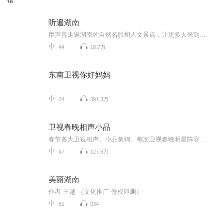
馆
听遍湖南
用声音走遍湖南的自然名胜和人文景点，让更多人来到湖南游玩、体验。
44
18.7万
东南卫视你好妈妈
24
391.3万
卫视春晚相声小品
春节各大卫视相声、小品集锦。每次卫视春晚明星阵容宣布，都是一场粉丝的狂欢，通过各大卫视可以看到爱豆，这也决定了每个卫视的收视率。所以可以说，各大卫视都为了收视率各种血拼啊，也涌现了一批相声小品经典。
47
127.6万
美丽湖南
作者 王越 （文化推广 侵权即删）
51
934