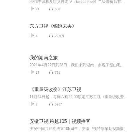
2026年课程及讲义咨询 V：taopao2588 二级造价师有教材精讲班、夯基小灶班、甄题强化班、冲刺串讲班等。
21
658
东方卫视《锦绣未央》
4
22.9万
我的湖南之旅
2021年4月22日到28日，我们来到湖南，参观了韶山毛泽东故居、橘子洲头；到了张家界，上了天门山、走了玻璃桥大峡谷、坐了百龙电梯、观赏了张家界的奇峰异石，进了黄龙洞；身临矮寨大桥，游了芙蓉镇、凤凰古城和苗寨。还亲眼目睹了马王堆汉墓出土的珍贵文物...
13
731
《重量级改变》江苏卫视
11月24日起，每周六晚22:00锁定江苏卫视《重量级改变》江苏卫视综艺节目《重量级改变》，节目内容包括选秀和真人秀两部分，评委团将根据选手才艺、体重、健康度等多个方面进行综合打分。节目中12位胖胖达人在医学专家、减脂教练、心理学家、才艺导师和造型高手的帮助下，实现身、心、艺的全面改变和提升。
2
5967
安徽卫视|跨越105｜视频播客
庆祝中国共产党成立105周年，安徽卫视特别策划视频播客《跨越105》。00后科创从业者申灏文从小受红旗渠故事熏陶，把党员的奉献精神融入低空飞行器研发；听漏队长张杨常年深夜穿行街巷，默默守护整座城市供水安全；法医秦明二十余年扎根刑侦一线，以专业坚...