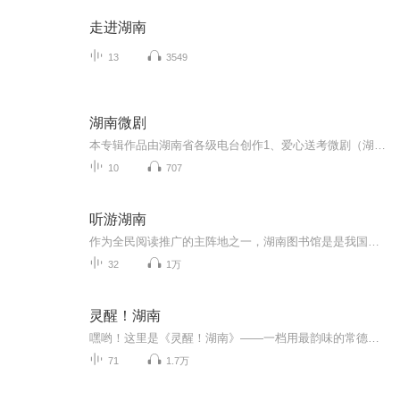
走进湖南
13
3549
湖南微剧
本专辑作品由湖南省各级电台创作1、爱心送考微剧（湖南交通广播创作）
10
707
听游湖南
作为全民阅读推广的主阵地之一，湖南图书馆是是我国第一家以“图书馆”命名的省级公共图书馆，在数字阅读蓬勃发展的今天，湖南图书馆专门建设了音频类资源库——“听游湖南”。该项目是全国公共数字文化工程立项项目，项目由文化之旅、红色之旅和民俗之旅...
32
1万
灵醒！湖南
嘿哟！这里是《灵醒！湖南》——一档用最韵味的常德西南官话摆龙门阵的有声节目！咱不搞那些文绉绉的官方话，就用接地气的常德方言，带你逛遍湖南的角角落落。从长沙臭豆腐到湘西腊肉，从岳阳楼到凤凰古城，从土家摆手舞到苗家四月八......咱们用最朴实、...
71
1.7万