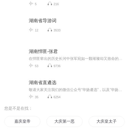
5
216
湖南省导游词
12
3533
湖南悍匪-张君
在悍匪辈出的历史长河中张军宛如一颗璀璨却又致命的流星他有勇有谋智商情商双双爆表领导组织能力更是卓越非凡然而狠辣二字贯穿其人生心狠手辣之名他当之无愧究竟是什么样的经历铸就了这样一个令人胆寒的悍匪且随我一同走进张军的世界......
53
9736
湖南省直遴选
敬请大家关注我们的微信公众号“华扬遴选”，以及“华扬说遴选”，点击底部菜单“遴选知识”，几千篇精华资料足够您学习，点击底部菜单“遴选教材”，不同部门，不同地区，不同教材，供你参考。 华扬遴选由辞职的85后研究生女副局长黄艳创办。 华扬有一流之师资。华扬选师，可谓严苛，务求集实战经验、理论功底、讲解口才、教育情怀于一身。华扬师者，均为本科以上之学历，其皆精熟政策理论，洞悉时事政治，政治意识敏锐，考点把握精准。华扬师者，均有行政之经验，少则三五载，多则十数年，中直、省直、市级皆有之。 华扬有实用之教材。华扬教材涵盖广泛、内容精深、紧趋时事，出于华扬师者之原创，皆呕心沥血之宝典也。教材涉及笔试真题、面试真题、案例分析、公文写作、策论文写作之类，尤以真题解析更为精深厚重，定可助青年学员有所得、有所悟、有所成。 华扬有科学之课程。华扬课程兼视地域之不同、学员之特点、考点之差异，因地而设、因人而设、因时而设，务求科学精准、利于实战、价超所值。课程兼具线上、线下，分别笔试、面试，皆有名师授课，一对一辅导，面对面交流，定能解疑释惑、助益成长也。 青春华扬，让梦远航。青春华扬欲听青年心声，欲砺青年志气，欲偕青年同行，与人圆梦，与国育才，共书绚丽华章。 请加华扬遴选创始人黄艳微信号：yanziyongqingtian
35
6254
您是不是在找：
嘉庆皇帝
大庆第一恶
大庆皇太子