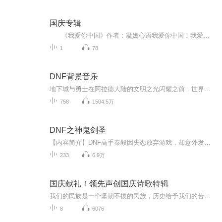
国庆专辑
《我爱你中国》作者：凝嫣心语我爱你中国！我爱你春天蓬勃的秧苗；我爱你秋日金黄的硕果。我爱你中国！我爱你青松气质，我爱你红梅品格！我爱你家乡的甜蔗好像乳汁滋润着我的心窝。我爱你中国，我要把最美的歌儿献给你，我的母亲我的祖国。我爱你中国，我爱...
1
78
DNF背景音乐
地下城与勇士在阿拉德大陆的文明之光闪耀之前，世界是一个无边的宇宙，孕育着各种形态的生命。这些生命分散在各种虚空异界和地下城堡里，用它们的勤劳和智慧，创建着世界的繁荣。生存在完美大陆阿拉德的人类和精灵，也属于各种形态的生命之一。他们用诸神...
758
1504.5万
DNF之神鬼剑圣
【内容简介】DNF高手秦毅因失恋放弃游戏，却意外发生车祸，携带极品史诗级武器「强化18逸龙剑」穿越至阿拉德大陆，成为阿拉德历史上第一批感染卡赞综合症的鬼剑士。在鬼剑士尚未崛起的时代，看秦毅如何从一个弱者，一步步变强，从一个普通的战士，成为震惊...
233
6.9万
国庆献礼！领先声创国庆诗歌特辑
我们的民族是一个坚韧不拔的民族，历史给予我们的苦难都变成了闪着金光的勋章！我们的国家是一个龙腾虎跃的国家，那条巨龙正以不可阻挡之势崛起于神奇的东方！------------------------------------------------值此祖国70周年华诞之际，领先声创以诗歌向祖国献礼！用我们的声音、用我们的热血、用我们的灵魂诵读经典爱国篇章，歌颂我们的祖国！永远繁荣富强！
8
6076