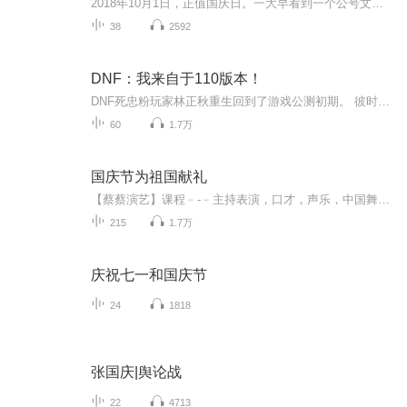
2018年10月1日，正值国庆日。一大早看到一个公号文章，正是文天祥的《己卯十月一日至燕越五日罹狴犴有感而赋》。当然，彼十一非当今的十一。不过数字的巧合还是让人感触，今天拿来读一读，体味一番历史英杰的民族情怀，恰也当时。 根据诗题来看，这组诗是写于十月一日至十月五日之间，是文天祥被俘之后所作，这些诗作不仅有凛凛正气，更也能看的到他百端交集的复杂情感。另一首于右任先生的《望大陆》，微信公号有称《望乡》，一句“山之上国之殇”荡气回肠，一并兴起拿来读了一读。仓促间多有瑕疵...
38
2592
DNF：我来自于110版本！
DNF死忠粉玩家林正秋重生回到了游戏公测初期。 彼时游戏仅仅只是更新到第二章。迷妄之塔刚刚上线，地狱难度的异界副本还没诞生。粉装还是神豪专属，史诗更是可遇不可求。拍卖行还没上线，买卖东西都是去6号交易场频道。白虎之魂还没出，最好的称号是不灭之...
60
1.7万
国庆节为祖国献礼
【蔡蔡演艺】课程﹣-﹣主持表演，口才，声乐，中国舞，民族舞。独特的小舞台，专业的录音棚，每一位同学都能成为优秀的小明星。独特的教学模式，轻松上课，快乐学习！知名主持人，舞蹈家，高级教师任职授课！江南总校：河沟街42号三楼 18545856430江北分校...
215
1.7万
庆祝七一和国庆节
24
1818
张国庆|舆论战
22
4713