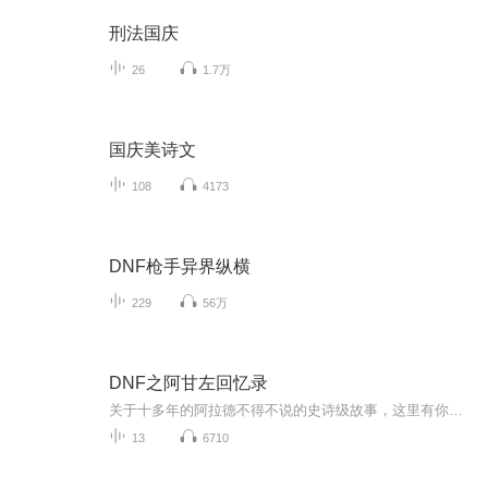
刑法国庆
26
1.7万
国庆美诗文
108
4173
DNF枪手异界纵横
229
56万
DNF之阿甘左回忆录
关于十多年的阿拉德不得不说的史诗级故事，这里有你熟悉的人物，狂战士。剑魂，格斗家，魔法师，阿修罗等等耳熟能详的职业，冠绝的人物，GSD，西岚，阿甘左，使徒，和他们一起踏上冒险的旅途吧...
13
6710