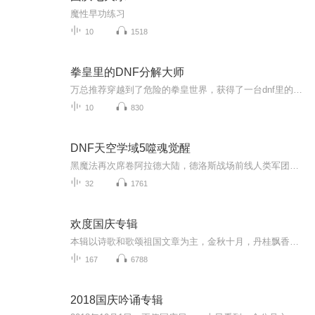
魔性早功练习
10
1518
拳皇里的DNF分解大师
万总推荐穿越到了危险的拳皇世界，获得了一台dnf里的分解机从此陆衍拥有了通过分解物品就能增强实力的能力。超必杀，异能，属性点，他都可以获得。只是让陆衍有些纠结的是。为什么那些能分解的东西全是别人身上的衣服啊！......此书又名拳皇里的爆衣狂魔.....
10
830
DNF天空学域5噬魂觉醒
黑魔法再次席卷阿拉德大陆，德洛斯战场前线人类军团伤亡惨重。而刚成立的普士兰军团却全员被分配到了雷克斯学院的魔药部。机缘巧合，左伊制作的血魔人药剂大受欢迎。为响应德洛斯皇家征召，左伊、梅莱伊斯、碧姬莲娜公主前往诺斯玛尔小镇，看似平静的小镇...
32
1761
欢度国庆专辑
本辑以诗歌和歌颂祖国文章为主，金秋十月，丹桂飘香，在这个充满丰收喜悦的季节里，我们满怀激动和自豪，迎来了中华人民共和国76周年华诞。这不仅是一个庄重的纪念日，更是全体中华儿女共同欢庆的盛大的节日，承载着深厚的民族情感和历史意义.
167
6788
2018国庆吟诵专辑