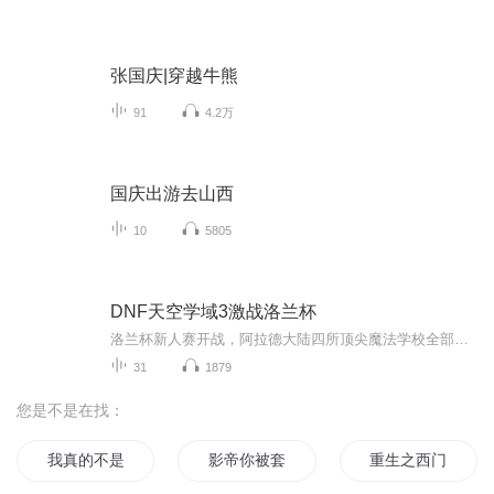
张国庆|穿越牛熊
91
4.2万
国庆出游去山西
10
5805
DNF天空学域3激战洛兰杯
洛兰杯新人赛开战，阿拉德大陆四所顶尖魔法学校全部参赛。左伊小队居然只有左伊一人入选！赛场上，魔界后圣者学院的学员摩杰连胜多人，左伊利用希洛克的百变斗篷逃过一劫。比赛即将结束时，时间沙漏却再次倒转……诡异的红色月光，成片的阴森坟墓，挖掘坟...
31
1879
您是不是在找：
我真的不是套路你
影帝你被套路了
重生之西门庆