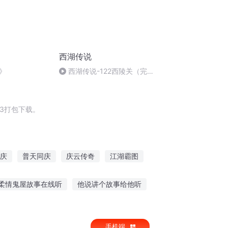
西湖传说
》
西湖传说-122西陵关（完
结）
3打包下载。
庆
普天同庆
庆云传奇
江湖霸图
那片海
穿越之大庆帝国
柔情鬼屋故事在线听
他说讲个故事给他听
故事冷漠老爸在线听
手机端