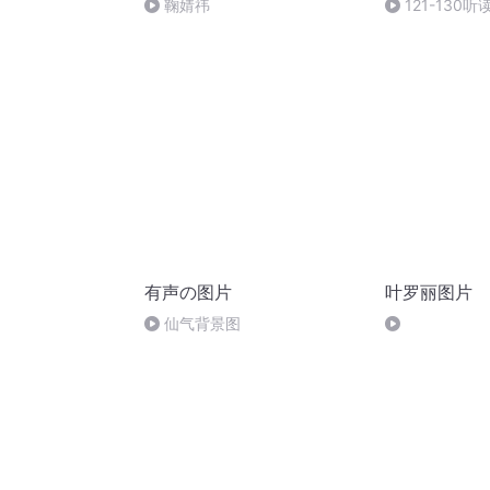
鞠婧祎
121-130听
有声の图片
叶罗丽图片
仙气背景图