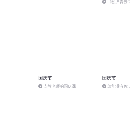
小镇
《独归青云
的刀感……
国庆节
国庆节
支教老师的国庆课
怎能没有你