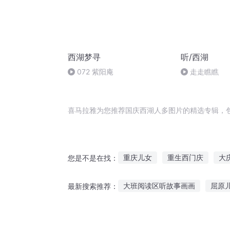
西湖梦寻
听/西湖
072 紫阳庵
走走瞧瞧
喜马拉雅为您推荐国庆西湖人多图片的精选专辑，
重庆儿女
重生西门庆
大
您是不是在找：
嘉庆皇帝
一人有庆
庆元
大班阅读区听故事画画
屈原
最新搜索推荐：
异能重生西门庆
江湖图记
李世民听风声的故事简介
听