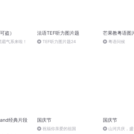
可盗）
法语TEF听力图片题
芒果教粤语图
黑霸气系来啦！
TEF听力图片题24
粤语问候
and经典片段
国庆节
国庆节
祝福你亲爱的祖国
山河共庆，盛