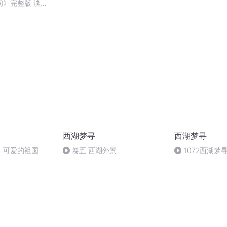
间》完整版 淡淡
西湖梦寻
西湖梦寻
，可爱的祖国
卷五 西湖外景
1072西湖梦
紫阳庵-01