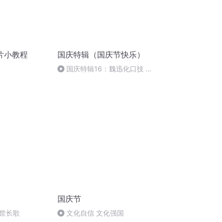
片小教程
国庆特辑（国庆节快乐）
国庆特辑16：魏迅化口技 二
胡 东方红+一般唱法和原生态
国庆节
世长歌
文化自信 文化强国