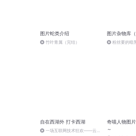
图片蛇类介绍
图片杂物库（
竹叶青属（完结）
粉丝要的暗
自在西湖外 打卡西湖
奇喵人物图片
～
一场互联网技术狂欢——云栖