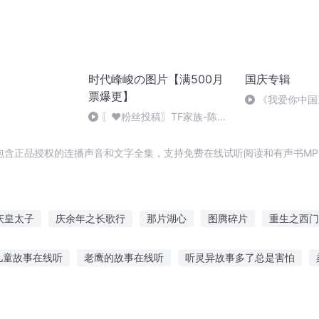
时代峰峻の图片【满500月
国庆专辑
票爆更】
《我爱你中国
〖❤️粉丝投稿〗TF家族-陈思
罕
包含正品授权的连播声音和文字全集，支持免费在线试听阅读和有声书MP
庆皇太子
庆余年之长歌行
那片湖心
图腾碎片
重生之西门
纪年
安庆年记事
大庆第一恶
在同一片月光下
在哪片海在
儿童故事在线听
老鹰的故事在线听
听灵异故事多了总是害怕
老梁讲赘婿故事
外国网友听霍元甲的故事
恐怖眼疾故事在线听