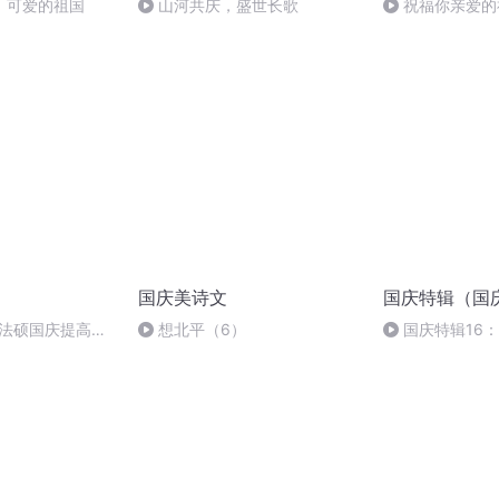
，可爱的祖国
山河共庆，盛世长歌
祝福你亲爱的
国庆美诗文
国庆特辑（国
成法硕国庆提高班
想北平（6）
国庆特辑16
胡 东方红+一般