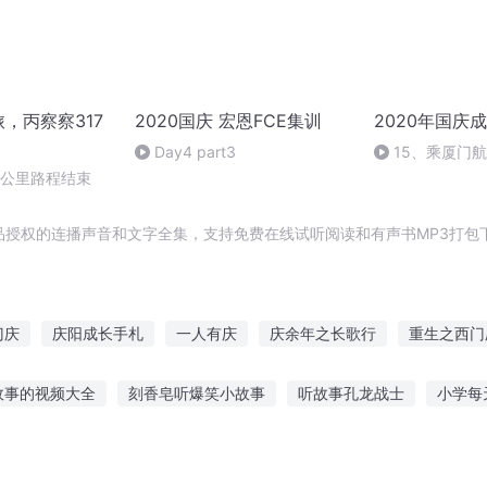
旅，丙察察317
2020国庆 宏恩FCE集训
2020年国庆
Day4 part3
15、乘厦门
0公里路程结束
正品授权的连播声音和文字全集，支持免费在线试听阅读和有声书MP3打包
门庆
庆阳成长手札
一人有庆
庆余年之长歌行
重生之西门
重庆儿女
大官人西门庆
穿越之大庆帝国
快穿之吉庆有余
故事的视频大全
刻香皂听爆笑小故事
听故事孔龙战士
小学每
野望
嘉庆皇帝
的故事怎么写
什么软件听故事不用花钱
管理小故事 听的艺术