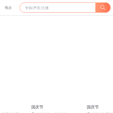
电台
国庆节
国庆节