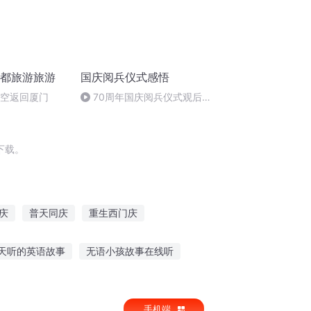
成都旅游旅游
国庆阅兵仪式感悟
航空返回厦门
70周年国庆阅兵仪式观后感
作者：卞雨祺 朗读者：卞雨祺
下载。
庆
普天同庆
重生西门庆
大庆皇太子
大庆第一恶
庆元纪年
天听的英语故事
无语小孩故事在线听
听故事放什么歌曲好听
在线听鬼故事下载
手机端