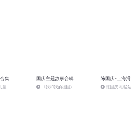
突的关键之战，将会如何发展？
合集
国庆主题故事合辑
陈国庆-上海
儿童
《我和我的祖国》
陈国庆 毛猛