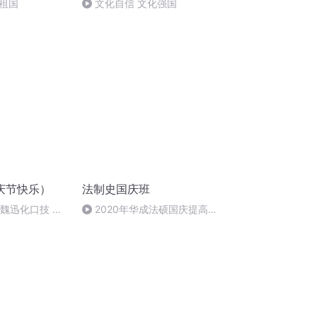
祖国
文化自信 文化强国
庆节快乐）
法制史国庆班
：魏迅化口技 二
2020年华成法硕国庆提高班
唱法和原生态
法制史马志冰 (12)