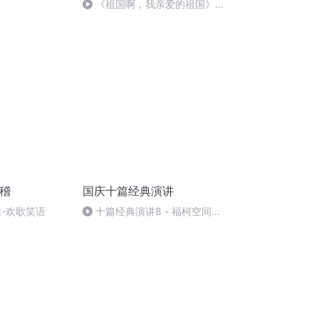
《祖国啊，我亲爱的祖国》温
婉
滑稽
国庆十篇经典演讲
达-欢歌笑语
十篇经典演讲8 - 福柯空间回
归异托邦演讲