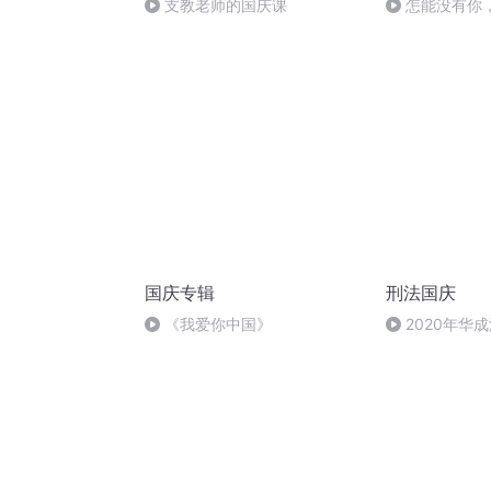
支教老师的国庆课
怎能没有你
国庆专辑
刑法国庆
《我爱你中国》
2020年华
刑法陈 (26)