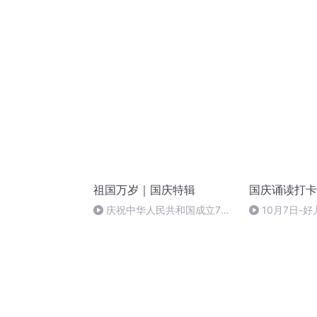
祖国万岁｜国庆特辑
国庆诵读打卡
庆祝中华人民共和国成立73
10月7日-好
周年 天安门广场举行升国旗仪式