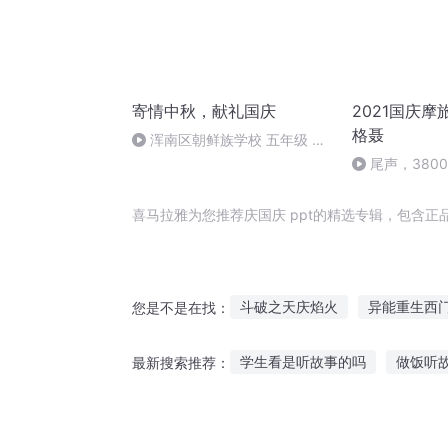
寄情中秋，献礼国庆
2021国庆摩
格聂
浑南区朝鲜族学校 五年级 孙
多永
尾声，380
喜马拉雅为您推荐庆国庆 ppt的精选专辑，包含
斗破之天庆焰火
异能重生西
您是不是在找：
水浒西门庆
安庆年记事
学生看是听故事的吗
做饭听
最新搜索推荐：
庆余年之我叫王启年
庆之的
他听故事入迷了作文
听报纸