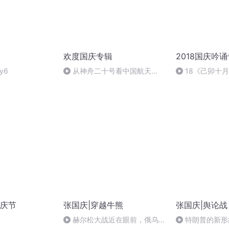
欢度国庆专辑
2018国庆吟
y6
从神舟二十号看中国航天
18《己卯十
的“隐形实力”
日罹狴犴有感而
文天祥 自由吟诵
庆节
张国庆|穿越牛熊
张国庆|舆论战
赫尔松大战近在眼前，俄乌冲
特朗普的新形