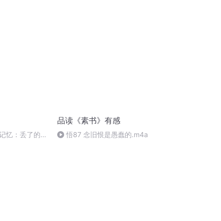
品读《素书》有感
记忆：丢了的自
悟87 念旧恨是愚蠢的.m4a