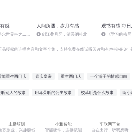
有感
人间所遇，岁月有感
观书有感|每日
塔尔世界杯之二十
剑江叠月牙，清溪润桂北
《学习的格局
习问题的六大障
正品授权的连播声音和文字全集，支持免费在线试听阅读和有声书MP3打
异能重生西门庆
嘉庆皇帝
重生西门庆
一个游子的情感自白
行
大庆第一恶
重生之西门庆
安庆年记事
女主人和她的感
欢听别人的故事
用耳朵听的公主故事
校草听是什么故事
听小
庆元纪年
阿雄讲睡前故事在线听
读给你听的故事电影
听哪个故事能睡眠
讲故事55
宝宝睡前故事用什么听
每日听励志故事的软件
主播培训
小雅智能
车联网平台
兼职副业，兴趣赚钱
智能硬件，连接赋能
自在出行，听我想听