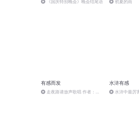
《国庆特别晚会》晚会结尾语
初夏的雨
有感而发
水浒有感
走夜路请放声歌唱 作者：李
水浒中最厉
娟