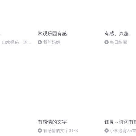
感
常观乐园有感
有感、兴趣、
》山水探秘，道破
我的妈妈
每日练嘴
有感情的文字
钰灵～诗词有
有感情的文字31-3
小学必背75首