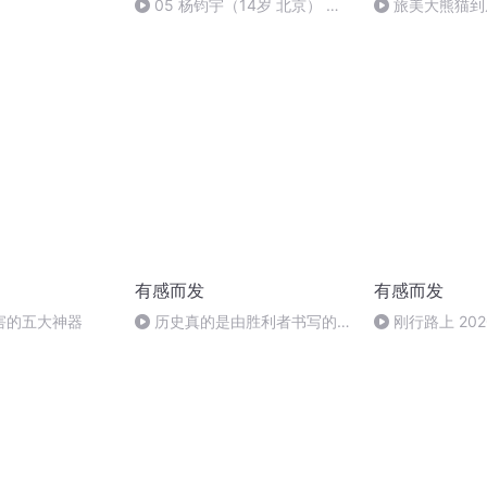
05 杨钧宇（14岁 北京） 吟
旅美大熊猫到
观书有感【宋】朱熹 盈视指导
有感而发
有感而发
害的五大神器
历史真的是由胜利者书写的
刚行路上 2020
吗？