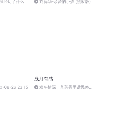
底经历了什么
刘德华-亲爱的小孩 (黑胶版)
浅月有感
-08-26 23:15
端午情深，草药香里话民俗情
怀