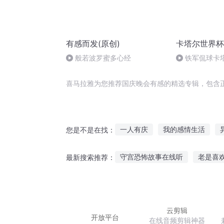
有感而发(原创)
卡塔尔世界杯
般若波罗蜜多心经
铁军侃球卡
四
喜马拉雅为您推荐国庆晚会有感的精选专辑，包含
一人有庆
我的感情生活
您是不是在找：
庆阳成长手札
庆余年之长歌
守宫恐怖故事在线听
老是喜
最新搜索推荐：
穿越之大庆帝国
普天同庆
睡前听故事插画手绘创意
听
周公解梦梦见听故事
听卢爷爷
云剪辑
开放平台
在线音频剪辑神器