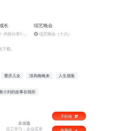
成长
综艺晚会
》内容分享1-学
综艺晚会（十六）
碍（下）
包下载。
重庆儿女
清风晚晚来
人生感集
情生活
庆云传奇
大庆皇太子
谢小刘的故事在线听
老外听依兰爱情故事
早上起床听短故事
手机端
企业版
员工学习，企业买单
电脑端