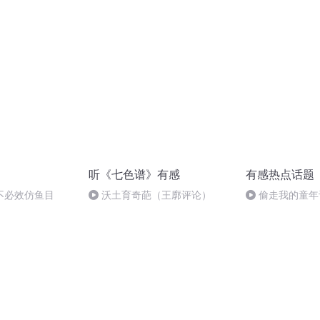
宾王
听《七色谱》有感
有感热点话题
不必效仿鱼目
沃土育奇葩（王廓评论）
偷走我的童年
行车去哪了？