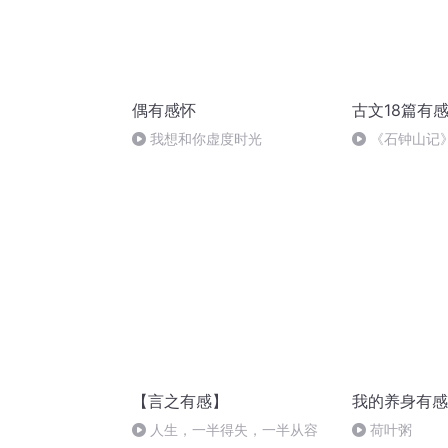
偶有感怀
古文18篇有
我想和你虚度时光
《石钟山记
人间真相
【言之有感】
我的养身有感
人生，一半得失，一半从容
荷叶粥