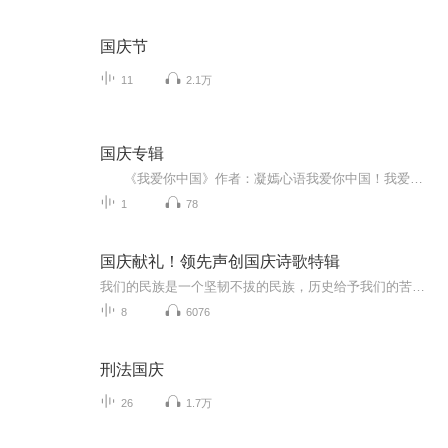
国庆节
11
2.1万
国庆专辑
《我爱你中国》作者：凝嫣心语我爱你中国！我爱你春天蓬勃的秧苗；我爱你秋日金黄的硕果。我爱你中国！我爱你青松气质，我爱你红梅品格！我爱你家乡的甜蔗好像乳汁滋润着我的心窝。我爱你中国，我要把最美的歌儿献给你，我的母亲我的祖国。我爱你中国，我爱...
1
78
国庆献礼！领先声创国庆诗歌特辑
我们的民族是一个坚韧不拔的民族，历史给予我们的苦难都变成了闪着金光的勋章！我们的国家是一个龙腾虎跃的国家，那条巨龙正以不可阻挡之势崛起于神奇的东方！------------------------------------------------值此祖国70周年华诞之际，领先声创以诗歌向祖国献礼！用我们的声音、用我们的热血、用我们的灵魂诵读经典爱国篇章，歌颂我们的祖国！永远繁荣富强！
8
6076
刑法国庆
26
1.7万