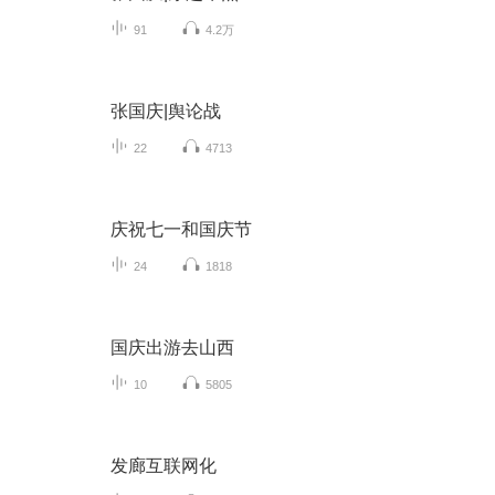
91
4.2万
张国庆|舆论战
22
4713
庆祝七一和国庆节
24
1818
国庆出游去山西
10
5805
发廊互联网化