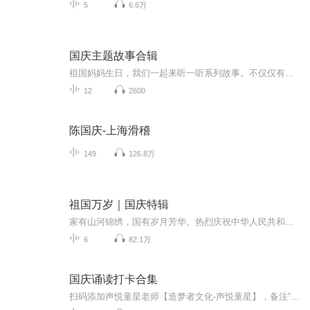
5
6.6万
国庆主题故事合辑
祖国妈妈生日，我们一起来听一听系列故事。不仅仅有《我的祖国》，还有红军故事，也有关于战争的故事，让大家体会到和平年代的不易。
12
2600
陈国庆-上海滑稽
149
126.8万
祖国万岁｜国庆特辑
家有山河锦绣，国有岁月芳华。热烈庆祝中华人民共和国成立73周年！
6
82.1万
国庆诵读打卡合集
扫码添加声悦童星老师【造梦者文化-声悦童星】，备注“诵读打卡”报名，已添加好友的，直接发送“诵读打卡”报名，报名成功后进入社群。