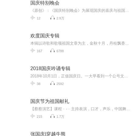
国庆特别晚会
《原创》：《国庆特别晚会》为展现国庆的喜庆与祖国的深情我将以具体的场景切入从清晨升旗的庄严到街头巷尾的欢庆到历史与当下的交融，用优美的笔触传递对祖国的热爱与自豪！用诗歌和情感美文形式，歌颂祖国的繁荣富强，祝人民幸福安康！
12
2.9万
欢度国庆专辑
本辑以诗歌和歌颂祖国文章为主，金秋十月，丹桂飘香，在这个充满丰收喜悦的季节里，我们满怀激动和自豪，迎来了中华人民共和国76周年华诞。这不仅是一个庄重的纪念日，更是全体中华儿女共同欢庆的盛大的节日，承载着深厚的民族情感和历史意义.
167
6788
2018国庆吟诵专辑
2018年10月1日，正值国庆日。一大早看到一个公号文章，正是文天祥的《己卯十月一日至燕越五日罹狴犴有感而赋》。当然，彼十一非当今的十一。不过数字的巧合还是让人感触，今天拿来读一读，体味一番历史英杰的民族情怀，恰也当时。 根据诗题来看，这组诗是写于十月一日至十月五日之间，是文天祥被俘之后所作，这些诗作不仅有凛凛正气，更也能看的到他百端交集的复杂情感。另一首于右任先生的《望大陆》，微信公号有称《望乡》，一句“山之上国之殇”荡气回肠，一并兴起拿来读了一读。仓促间多有瑕疵...
38
2592
国庆节为祖国献礼
【蔡蔡演艺】课程﹣-﹣主持表演，口才，声乐，中国舞，民族舞。独特的小舞台，专业的录音棚，每一位同学都能成为优秀的小明星。独特的教学模式，轻松上课，快乐学习！知名主持人，舞蹈家，高级教师任职授课！江南总校：河沟街42号三楼 18545856430江北分校...
215
1.7万
张国庆|穿越牛熊