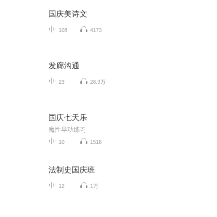
国庆美诗文
108
4173
发廊沟通
23
28.9万
国庆七天乐
魔性早功练习
10
1518
法制史国庆班
12
1万