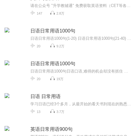
请在公众号 "升学教辅通" 免费获取英语资料（CET等各类真题）。欢迎来到美国习惯英语，希望大家在点滴的积累中得到提高！！！有些习惯用语从字面上看不出它们的确切意思。还有些习惯用语在不同场合却表达不同的意思。还有一些俗语,它们在字典上的解释是相...
147
2.8万
日语日常用语1000句
日语日常用语1000句(1-20) 日语日常用语1000句(21-40) 日语日常用语1000句(41-60) 日语日常用语1000句(61-80) 日语日常用语1000句(80-100) 日语日常用小语种口语网 tukkk.com...
20
9.2万
日语日常用语1000句
日语日常用语1000句日语口语,难得的机会却没有抓住 日语日常用语1000句日语口语,难得的机会却没有抓住_腾讯视频 教育 日语 日语学习 日语入门 语言 日语一句一句学 有声音http://www.tukkk.com/m/m-japanese/
20
19万
日语 日常用语
学习日语已经3个多月，从最开始的看天书到现在的熟悉，觉得很不可思议。刚开始只是想了解一下日语，之后产生了一些兴趣，于是便购买了桃子老师的网络课程。老师非常亲切、有耐心，主要讲了日语的由来、五十音图、日常用语，虽然没有讲语法，但也逐渐地听懂...
13
3.7万
英语日常用语900句