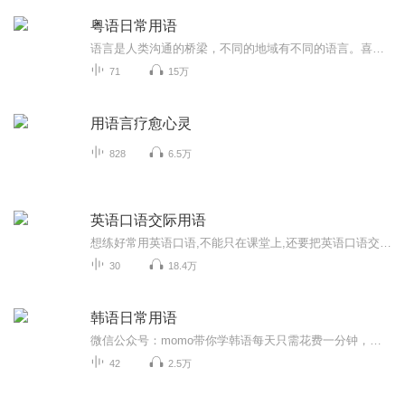
粤语日常用语
语言是人类沟通的桥梁，不同的地域有不同的语言。喜欢粤语的朋友们可以来听听，你会发现其实学习粤语拼没有想像的那么难；只要你坚持下去一定会说出一口流利的粤语。加油!
71
15万
用语言疗愈心灵
828
6.5万
英语口语交际用语
想练好常用英语口语,不能只在课堂上,还要把英语口语交际用语放在日常生活中,让自己长期处于口语练习的氛围。和朋友沟通时,也可以用上生活交际常用英语...请到纽约英语口语网 ny-yy.com/m 试学一下，有声音
30
18.4万
韩语日常用语
微信公众号：momo带你学韩语每天只需花费一分钟，充分利用自己的碎片化时间，即可掌握韩语日常用语。每天都会更新一句的韩语日常用语，内容包含句子教读以及意思解释，让你不仅学习单词语法，还可以练习口语和听力，让你不做哑巴学习者，随时随地都敢自信的开口，学习更加生活化地道的日常表达，让你能够轻松的与韩国人交流。和莫莫一起开启学习之路吧！
42
2.5万