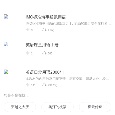
IMO标准海事通讯用语
IMO标准海事用语的编纂致力于: 协助船舶更安全航行和船舶的行为；规范船舶在海上航行和进出港与航道时使用的通讯用语，及规范船上不同语种船员通讯用语；协助海事培训学院以达到上述目的。
9
1.3万
英语课堂用语手册
2
665
英语日常用语2000句
本教材的内容涉及用餐宴请、居家交流、职场办公、校园求学、旅游出行等12个话题，基本涵盖了日常生活的方方面面，每一个话题下分若干个场景，再根据不同场景给出相关句子和情景对话。
141
791.2万
您是不是在找：
穿越之大庆帝国
奥汀的祝福
庆云传奇