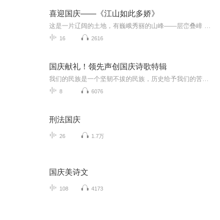
喜迎国庆——《江山如此多娇》
这是一片辽阔的土地，有巍峨秀丽的山峰——层峦叠嶂 ；这是一片广袤的土地，有奔流不息的江河——百折不回 ；这是一片富饶的土地，有波涛澎湃的大海——深邃无垠； 这是一片神奇的土地，千年运河、万里长城 。江山如此多娇，文明如此灿烂！这是我的祖国，瞰祖国大好河山，品中华人文之美！
16
2616
国庆献礼！领先声创国庆诗歌特辑
我们的民族是一个坚韧不拔的民族，历史给予我们的苦难都变成了闪着金光的勋章！我们的国家是一个龙腾虎跃的国家，那条巨龙正以不可阻挡之势崛起于神奇的东方！------------------------------------------------值此祖国70周年华诞之际，领先声创以诗歌向祖国献礼！用我们的声音、用我们的热血、用我们的灵魂诵读经典爱国篇章，歌颂我们的祖国！永远繁荣富强！
8
6076
刑法国庆
26
1.7万
国庆美诗文
108
4173