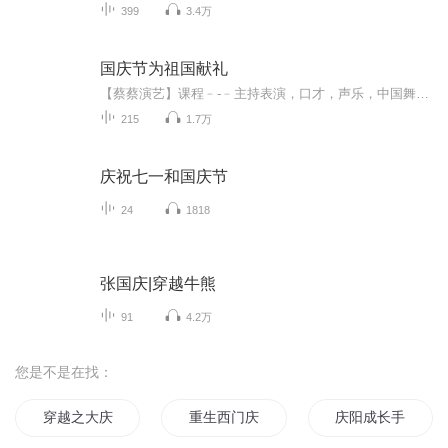
399
3.4万
国庆节为祖国献礼
【蔡蔡演艺】课程﹣-﹣主持表演，口才，声乐，中国舞，民族舞。独特的小舞台，专业的录音棚，每一位同学都能成为优秀的小明星。独特的教学模式，轻松上课，快乐学习！知名主持人，舞蹈家，高级教师任职授课！江南总校：河沟街42号三楼 18545856430江北分校...
215
1.7万
庆祝七一和国庆节
24
1818
张国庆|穿越牛熊
91
4.2万
您是不是在找：
穿越之大庆帝国
重生西门庆
庆阳成长手札