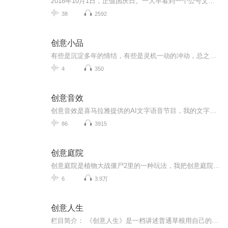
2018年10月1日，正值国庆日。一大早看到一个公号文章，正是文天祥的《己卯十月一日至燕越五日罹狴犴有感而赋》。当然，彼十一非当今的十一。不过数字的巧合还是让人感触，今天拿来读一读，体味一番历史英杰的民族情怀，恰也当时。 根据诗题来看，这组诗是写于十月一日至十月五日之间，是文天祥被俘之后所作，这些诗作不仅有凛凛正气，更也能看的到他百端交集的复杂情感。另一首于右任先生的《望大陆》，微信公号有称《望乡》，一句“山之上国之殇”荡气回肠，一并兴起拿来读了一读。仓促间多有瑕疵...
38
2592
创意小品
有些是沉淀多年的情结，有些是灵机一动的冲动，总之，创作这点事儿，就是让自己恢复平静的一种手段。无关算计，无关胜负，只为取悦自己。
4
350
创意音效
创意音效是喜马拉雅提供的AI文字语音节目，我的文字经手工拼音调教后，轻松转化为自然流畅的人声音频。请听听，耳边有三维音响，身临其境的感觉，别有一番风味。
86
3915
创意庭院
创意庭院是植物大战僵尸2里的一种玩法，我把创意庭院这种玩法做成了一个合集，欢迎大家来看，可以的话就点个赞，给个好评，投张月票打个赏吧！
6
3.9万
创意人生
栏目简介： 《创意人生》是一档讲述普通草根用自己的汗水创造财富的访谈类节目。针对不同的专业、不同的人群来引导想创业的人就业与创业。倾听草根最真实的声音，感受叱咤风云的商海人生。最接地气的正能量栏目，与创业者的真情对话，讲述弥勒人自己的创...