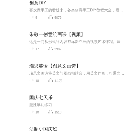
创意DIY
喜欢做手工的看过来，各类创意手工DIY教程大全，看一遍就会做的那种哦~
5
5079
朱敬一创意绘画课【视频】
这是一门从形式到内容都标新立异的视频艺术课程。课程创新性的采用 “小白养成记”的真人秀形式进行录制。朱敬一带领四位小白学员从零开始，用最基本的方式，完成一张表达自我内心的创意画作。本套课程不光好学好用，而且好玩好看，绝不枯燥。来欣赏下学员...
17
3907
瑞思英语【创意文画诗】
瑞思文画诗将英文与图画相结合，用英文作画，打通文字与图片的界限，兼顾美感与创意，让孩子通过图画的形式更好的理解文字的含义，开拓认知。...
18
1.1万
国庆七天乐
魔性早功练习
10
1518
法制史国庆班