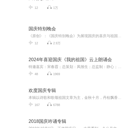
12
1万
国庆特别晚会
《原创》：《国庆特别晚会》为展现国庆的喜庆与祖国的深情我将以具体的场景切入从清晨升旗的庄严到街头巷尾的欢庆到历史与当下的交融，用优美的笔触传递对祖国的热爱与自豪！用诗歌和情感美文形式，歌颂祖国的繁荣富强，祝人民幸福安康！
12
2.9万
2024年喜迎国庆《我的祖国》云上朗诵会
特邀嘉宾：宋春霞；总策划：凤雏生；总监制：静心；总导演：化虹；执行总监：莺子；主持人：静心 化虹
48
1969
欢度国庆专辑
本辑以诗歌和歌颂祖国文章为主，金秋十月，丹桂飘香，在这个充满丰收喜悦的季节里，我们满怀激动和自豪，迎来了中华人民共和国76周年华诞。这不仅是一个庄重的纪念日，更是全体中华儿女共同欢庆的盛大的节日，承载着深厚的民族情感和历史意义.
167
6788
2018国庆吟诵专辑