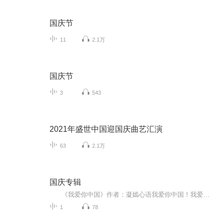
国庆节
11
2.1万
国庆节
3
543
2021年盛世中国迎国庆曲艺汇演
63
2.1万
国庆专辑
《我爱你中国》作者：凝嫣心语我爱你中国！我爱你春天蓬勃的秧苗；我爱你秋日金黄的硕果。我爱你中国！我爱你青松气质，我爱你红梅品格！我爱你家乡的甜蔗好像乳汁滋润着我的心窝。我爱你中国，我要把最美的歌儿献给你，我的母亲我的祖国。我爱你中国，我爱...
1
78