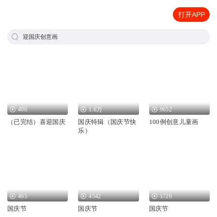
打开APP
迎国庆创意画
406
1.6万
9652
（已完结）喜迎国庆
国庆特辑（国庆节快
100例创意儿童画
乐）
465
4542
1726
国庆节
国庆节
国庆节