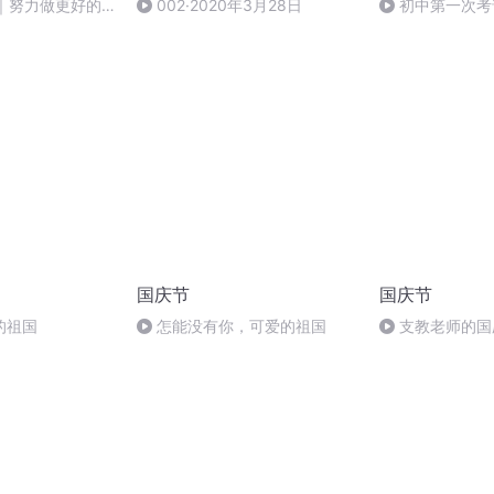
9｜努力做更好的
002·2020年3月28日
初中第一次考
20
国庆节
国庆节
的祖国
怎能没有你，可爱的祖国
支教老师的国