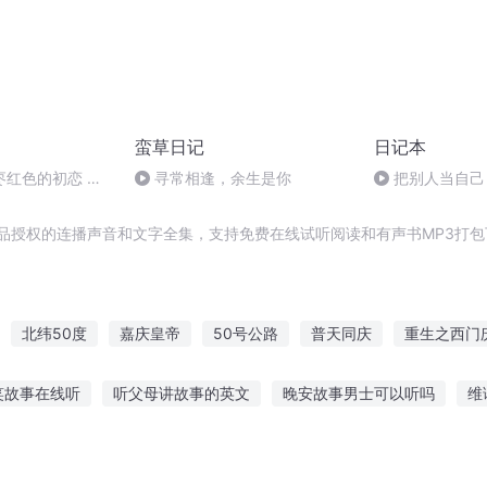
蛮草日记
日记本
枣红色的初恋 访
寻常相逢，余生是你
把别人当自己
品授权的连播声音和文字全集，支持免费在线试听阅读和有声书MP3打包
北纬50度
嘉庆皇帝
50号公路
普天同庆
重生之西门
0种可能
最后50天
穿越之大庆帝国
庆之的野望
安庆年记
笑故事在线听
听父母讲故事的英文
晚安故事男士可以听吗
维
事大结局视频
鬼故事沙雕版故事在线听
听王磊讲鬼故事
孩子