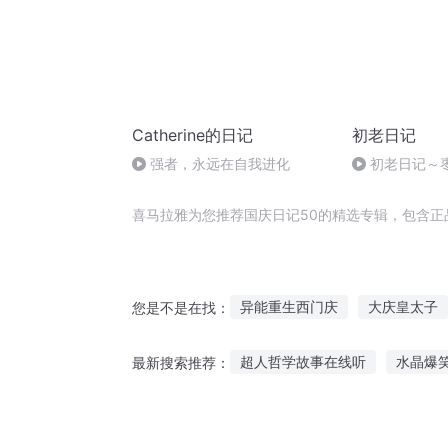
Catherine的日记
初老日记
强者，永远在自我进化
初老日记～
问陈君天m4a
喜马拉雅为您推荐国庆日记50的精选专辑，包含正
异能重生西门庆
大庆皇太子
您是不是在找：
庆余年之长歌行
穿越HP的5
超人哲学故事在线听
水晶爆
最新搜索推荐：
重庆儿女
庆阳成长手札
听风的故事张学友
游戏听故