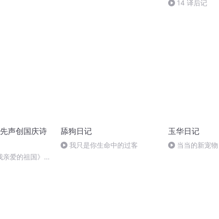
14 译后记
先声创国庆诗
舔狗日记
玉华日记
我只是你生命中的过客
当当的新宠物
我亲爱的祖国》温