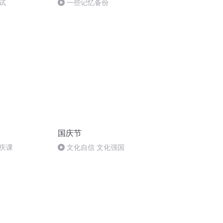
试
一些记忆备份
国庆节
庆课
文化自信 文化强国