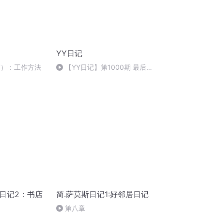
YY日记
7）：工作方法
【YY日记】第1000期 最后一
篇：圆满 2020-03-20
日记2：书店
简.萨莫斯日记1:好邻居日记
第八章