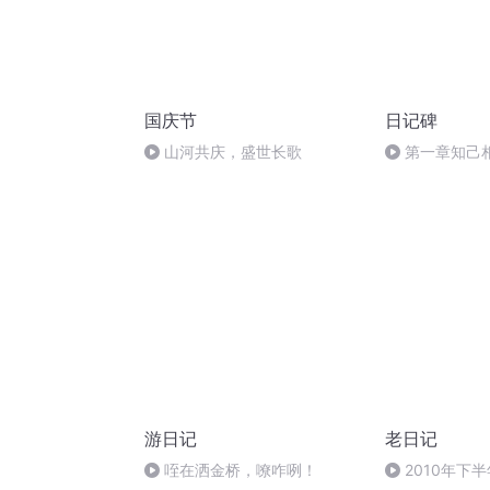
国庆节
日记碑
山河共庆，盛世长歌
第一章知己
游日记
老日记
咥在洒金桥，嘹咋咧！
2010年下