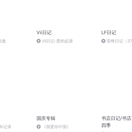
Vii日记
LF日记
相逢
Vii日记-爱的起源
雷锋日记（3
国庆专辑
书店日记/书店
四季
半年记录
《我爱你中国》