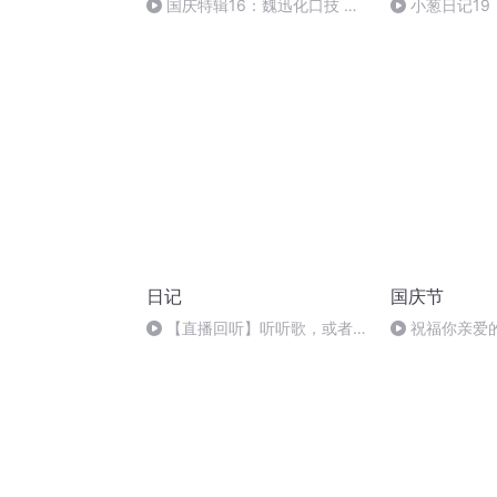
国庆特辑16：魏迅化口技 二
小葱日记1
胡 东方红+一般唱法和原生态
自己2022-07-
日记
国庆节
【直播回听】听听歌，或者聊
祝福你亲爱
聊天呐