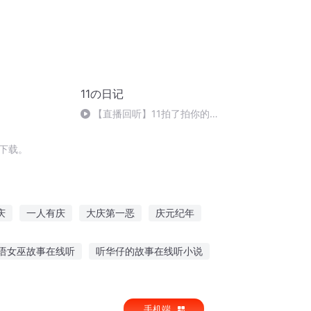
11の日记
【直播回听】11拍了拍你的手
机并提醒你来听直播啦
下载。
庆
一人有庆
大庆第一恶
庆元纪年
事
重生西门庆
大官人西门庆
语女巫故事在线听
听华仔的故事在线听小说
着魔听故事好吗视频
古天乐触电故事在线听
手机端