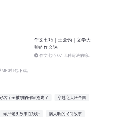
作文七巧｜王鼎钧｜文学大
师的作文课
作文七巧 07 四种写法的综合
应用（完）
MP3打包下载。
好名字全被别的作家抢走了
穿越之大庆帝国
生500年的等待
重生西门庆
大庆皇太子
诈尸老头故事在线听
病人听的民间故事
听故事教案难点
老鼠报恩故事在线听