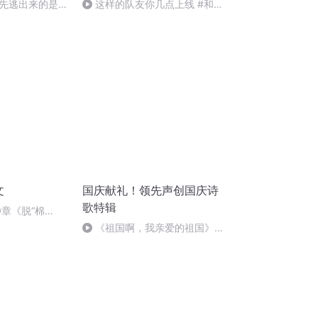
先逃出来的是哪
这样的队友你几点上线 #和平
精英古天乐 #全皮肤代言人古天
乐
文
国庆献礼！领先声创国庆诗
歌特辑
0章《脱“棉
《祖国啊，我亲爱的祖国》温
婉