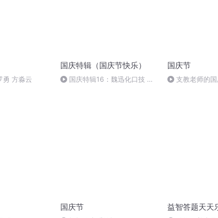
国庆特辑（国庆节快乐）
国庆节
罗勇 方淼云
国庆特辑16：魏迅化口技 二
支教老师的国
胡 东方红+一般唱法和原生态
国庆节
益智答题天天