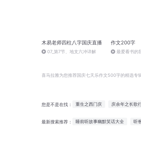
木易老师四柱八字国庆直播
作文200字
07_第7节、地支六冲详解
最爱看书的
喜马拉雅为您推荐国庆七天乐作文500字的精选专
重生之西门庆
庆余年之长歌
您是不是在找：
普天同庆
十字星十字路
睡前听故事幽默笑话大全
听
最新搜索推荐：
重庆儿女
一人有庆
庆云
bbc长篇故事在线听
恐怖故