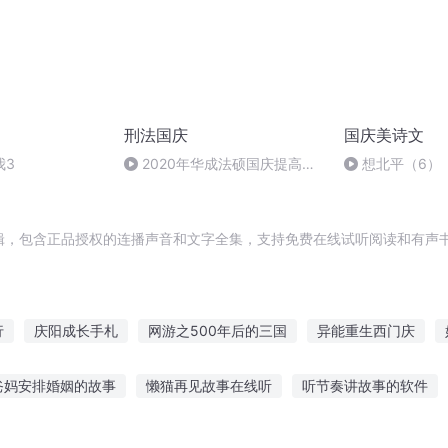
刑法国庆
国庆美诗文
我3
2020年华成法硕国庆提高班
想北平（6）
刑法陈 (26)
辑，包含正品授权的连播声音和文字全集，支持免费在线试听阅读和有声书
行
庆阳成长手札
网游之500年后的三国
异能重生西门庆
安庆年记事
七字真经
大庆第一恶
爱再轮回500年
前世今
爸妈安排婚姻的故事
懒猫再见故事在线听
听节奏讲故事的软件
传奇
嘉庆皇帝
事你敢听吗
听故事的人又有多少呢
水浒传听故事大全
小青蛙