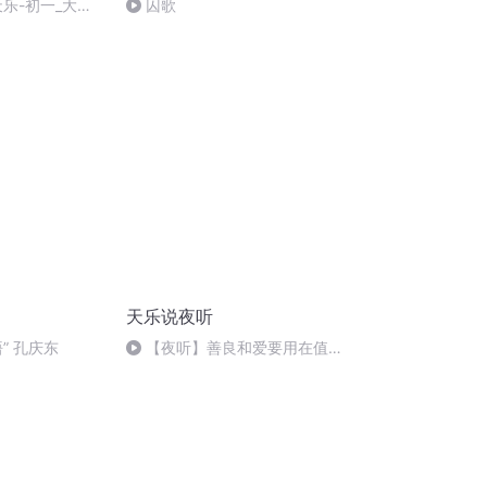
天乐-初一_大拜
囚歌
天乐说夜听
” 孔庆东
【夜听】善良和爱要用在值得
的人身上