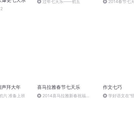
庆爆更七天乐
过年七天乐——初五
2014春节七
年
2
相声拜大年
喜马拉雅春节七天乐
作文七巧
初六 准备上班
2014喜马拉雅新春祝福
学好语文在“悟
（下）