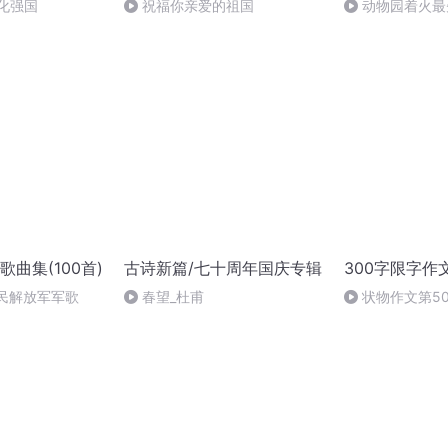
化强国
祝福你亲爱的祖国
动物园着火最
种动物？
曲集(100首)
古诗新篇/七十周年国庆专辑
300字限字作
人民解放军军歌
春望_杜甫
状物作文第5
衣”的“闹闹”》