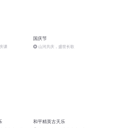
国庆节
庆课
山河共庆，盛世长歌
乐
和平精英古天乐