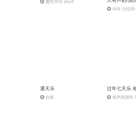
人有声剧/国
魔性早功 day6
499 大结局-
通天乐
过年七天乐 
自叙
相声闹虎年 