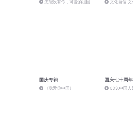
怎能没有你，可爱的祖国
文化自信 文
国庆专辑
国庆七十周年歌
《我爱你中国》
003.中国