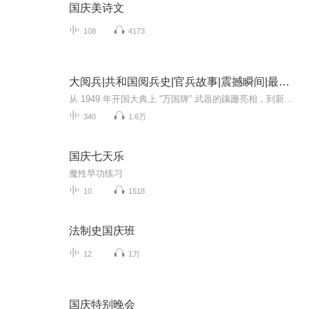
国庆美诗文
108
4173
大阅兵|共和国阅兵史|官兵故事|震撼瞬间|最新装备
从 1949 年开国大典上 “万国牌” 武器的蹒跚亮相，到新时代朱日和沙场阅兵的铁甲洪流，新中国历次阅兵不仅是国家实力的硬核展示，更是一部镌刻着热血与信仰的奋斗史诗。这里有鲜为人知的决策细节：1949 年毛泽东主席亲自审定受阅方案，深夜修改游行标语；...
340
1.6万
国庆七天乐
魔性早功练习
10
1518
法制史国庆班
12
1万
国庆特别晚会