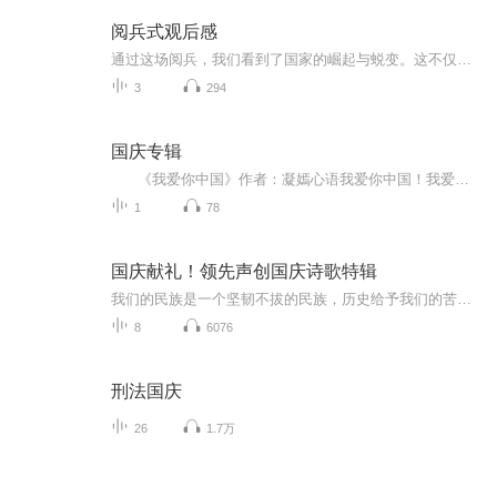
阅兵式观后感
通过这场阅兵，我们看到了国家的崛起与蜕变。这不仅是军事力量的进步，更是整个民族精神的升华。它让我们明白，只有不断奋进，才能在历史的长河中屹立不倒。身为新时代的一员，我们肩负着传承与发展的使命，要将阅兵带来的震撼转化为前行的动力，在各自的...
3
294
国庆专辑
《我爱你中国》作者：凝嫣心语我爱你中国！我爱你春天蓬勃的秧苗；我爱你秋日金黄的硕果。我爱你中国！我爱你青松气质，我爱你红梅品格！我爱你家乡的甜蔗好像乳汁滋润着我的心窝。我爱你中国，我要把最美的歌儿献给你，我的母亲我的祖国。我爱你中国，我爱...
1
78
国庆献礼！领先声创国庆诗歌特辑
我们的民族是一个坚韧不拔的民族，历史给予我们的苦难都变成了闪着金光的勋章！我们的国家是一个龙腾虎跃的国家，那条巨龙正以不可阻挡之势崛起于神奇的东方！------------------------------------------------值此祖国70周年华诞之际，领先声创以诗歌向祖国献礼！用我们的声音、用我们的热血、用我们的灵魂诵读经典爱国篇章，歌颂我们的祖国！永远繁荣富强！
8
6076
刑法国庆
26
1.7万