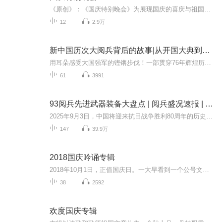
《原创》：《国庆特别晚会》为展现国庆的喜庆与祖国的深情我将以具体的场景切入从清晨升旗的庄严到街头巷尾的欢庆到历史与当下的交融，用优美的笔触传递对祖国的热爱与自豪！用诗歌和情感美文形式，歌颂祖国的繁荣富强，祝人民幸福安康！
12
2.9万
新中国历次大阅兵背后的故事|从开国大典到九三阅兵
用耳朵感受大国强军的铿锵步伐！一部贯穿76年辉煌历程的声像史诗，一次震撼心灵的强国强军记忆回眸！本专辑将带您穿越时空，回顾从1949年开国大典到2025年抗战胜利80周年历次盛大阅兵。见证人民军队从“万国牌”装备到全部国产化、从骡马化到信息化智能化...
61
3991
93阅兵先进武器装备大盘点 | 阅兵盛况速报 | 纪念抗日战争胜利80周年大阅兵
2025年9月3日，中国将迎来抗日战争胜利80周年的历史性时刻。这一天，首都北京将成为世界瞩目的焦点——一场承载历史荣光与新时代强军使命的盛大阅兵式即将拉开帷幕。这场阅兵不仅是中华民族浴血奋战精神的世纪回响，更是中国和平崛起道路上的恢宏宣言。本...
147
39.9万
2018国庆吟诵专辑
2018年10月1日，正值国庆日。一大早看到一个公号文章，正是文天祥的《己卯十月一日至燕越五日罹狴犴有感而赋》。当然，彼十一非当今的十一。不过数字的巧合还是让人感触，今天拿来读一读，体味一番历史英杰的民族情怀，恰也当时。 根据诗题来看，这组诗是写于十月一日至十月五日之间，是文天祥被俘之后所作，这些诗作不仅有凛凛正气，更也能看的到他百端交集的复杂情感。另一首于右任先生的《望大陆》，微信公号有称《望乡》，一句“山之上国之殇”荡气回肠，一并兴起拿来读了一读。仓促间多有瑕疵...
38
2592
欢度国庆专辑