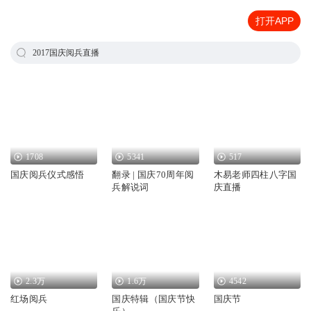
打开APP
2017国庆阅兵直播
1708
5341
517
国庆阅兵仪式感悟
翻录 | 国庆70周年阅
木易老师四柱八字国
兵解说词
庆直播
2.3万
1.6万
4542
红场阅兵
国庆特辑（国庆节快
国庆节