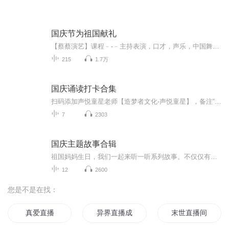
国庆节为祖国献礼
【蔡蔡演艺】课程﹣-﹣主持表演，口才，声乐，中国舞，民族舞。独特的小舞台，专业的录音棚，每一位同学都能成为优秀的小明星。独特的教学模式，轻松上课，快乐学习！知名主持人，舞蹈家，高级教师任职授课！江南总校：河沟街42号三楼 18545856430江北分校...
215
1.7万
国庆诵读打卡合集
扫码添加声悦童星老师【造梦者文化-声悦童星】，备注“诵读打卡”报名，已添加好友的，直接发送“诵读打卡”报名，报名成功后进入社群。
7
2303
国庆主题故事合辑
祖国妈妈生日，我们一起来听一听系列故事。不仅仅有《我的祖国》，还有红军故事，也有关于战争的故事，让大家体会到和平年代的不易。
12
2600
您是不是在找：
真爱直播
异界直播成神
末世直播间