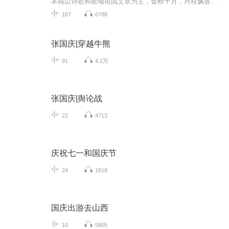
本辑以诗歌和歌颂祖国文章为主，金秋十月，丹桂飘香，在这个充满丰收喜悦的季节里，我们满怀激动和自豪，迎来了中华人民共和国76周年华诞。这不仅是一个庄重的纪念日，更是全体中华儿女共同欢庆的盛大的节日，承载着深厚的民族情感和历史意义.
167
6788
张国庆|穿越牛熊
91
4.2万
张国庆|舆论战
22
4713
庆祝七一和国庆节
24
1818
国庆出游去山西
10
5805