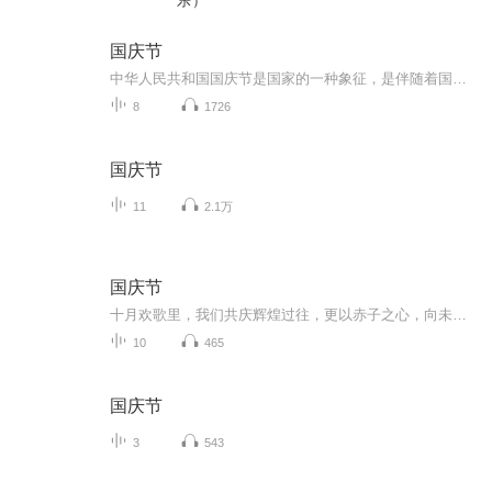
乐）
国庆节
中华人民共和国国庆节是国家的一种象征，是伴随着国家的出现而出现的。让我们用诗歌朗诵歌颂祖国的繁荣富强，国泰民安。
8
1726
国庆节
11
2.1万
国庆节
十月欢歌里，我们共庆辉煌过往，更以赤子之心，向未来书写滚烫的誓言——这盛世，值得我们以热爱相拥。
10
465
国庆节
3
543