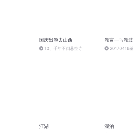
国庆出游去山西
湖言—马湖波
10、千年不倒悬空寺
2017041
梭利
江湖
湖泊