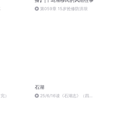
播】|千岛湖移民的风雨往事
第
第059章 15岁抢修防洪坝
石湖
（完）
25/6/16读《石湖志》（四）
P91-125录音90分钟