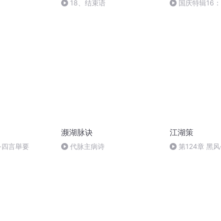
18、结束语
国庆特辑16
胡 东方红+一般
濒湖脉诀
江湖策
學·四言舉要
代脉主病诗
第124章 黑