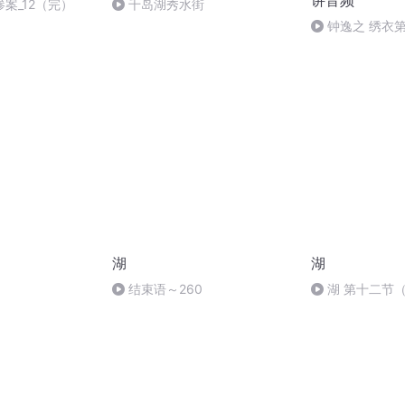
讲音频
案_12（完）
千岛湖秀水街
钟逸之 绣衣
湖
湖
结束语～260
湖 第十二节