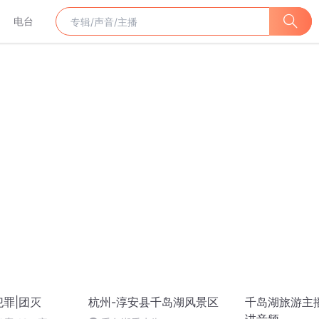
电台
犯罪|团灭
杭州-淳安县千岛湖风景区
千岛湖旅游主