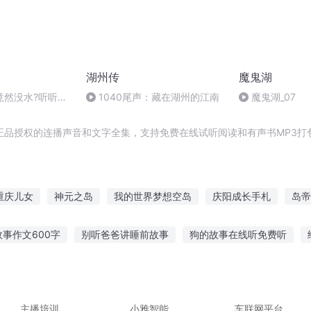
湖州传
魔鬼湖
竟然没水?听听物
1040尾声：藏在湖州的江南
魔鬼湖_07
正品授权的连播声音和文字全集，支持免费在线试听阅读和有声书MP3打
重庆儿女
神元之岛
我的世界梦想空岛
庆阳成长手札
岛帝
庆余年之长歌行
异能重生西门庆
一人有庆
庆元纪年
大庆
事作文600字
别听爸爸讲睡前故事
狗的故事在线听免费听
庆皇帝
太湖仙岛传
听故事软件有哪些
听故事长片小说app
来讲故事有人听吗
故
喜欢听的故事
听故事的游戏视频
有声风水故事在线听
主播培训
小雅智能
车联网平台