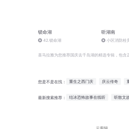
锁命湖
听湖南
42.锁命湖
小区消防栓
业怎么说
喜马拉雅为您推荐国庆去千岛湖的精选专辑，包含
重生之西门庆
庆云传奇
您是不是在找：
大庆皇太子
安庆年记事
结冰恐怖故事在线听
听散文故
最新搜索推荐：
七星岛湖上的哭声与笑声
嘉
故事洗耳共听几集完结
规范
夜车诡异故事在线听
岁孩子
云剪辑