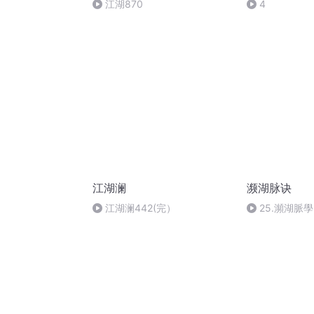
江湖870
4
江湖澜
濒湖脉诀
江湖澜442(完）
25.瀕湖脈