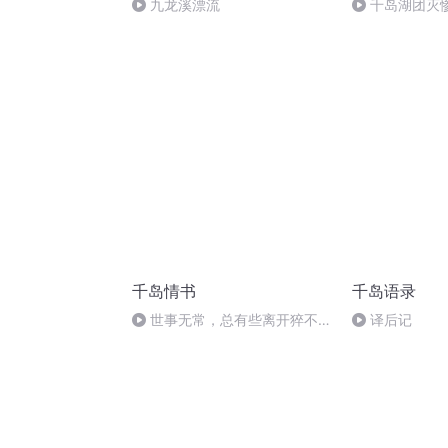
九龙溪漂流
千岛湖团灭惨
千岛情书
千岛语录
世事无常，总有些离开猝不及
译后记
防