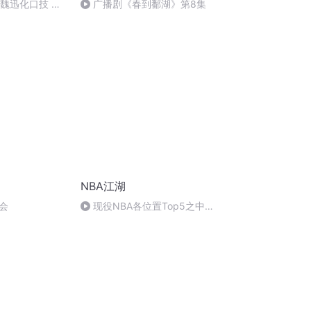
：魏迅化口技 二
广播剧《春到鄱湖》第8集
唱法和原生态
NBA江湖
风会
现役NBA各位置Top5之中锋
篇 约老师力压恩比德