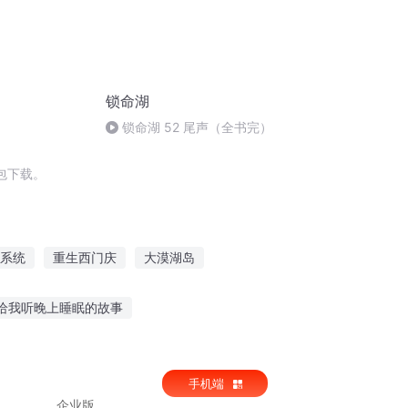
锁命湖
锁命湖 52 尾声（全书完）
包下载。
系统
重生西门庆
大漠湖岛
第一恶
穿越之大庆帝国
给我听晚上睡眠的故事
事火箭少女在线听
听故事语音聊天室
手机端
企业版