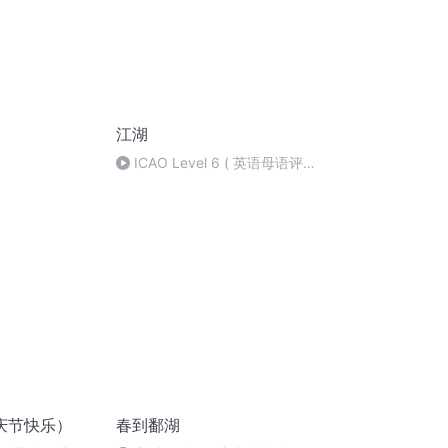
江湖
ICAO Level 6 ( 英语母语评
分员谈及Fluency)
庆节快乐）
春到鄱湖