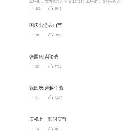
五年前，因为彼此的不信任而分开五年后，他们再次的走在一起时间不负情深
101
8945
国庆出游去山西
10
5805
张国庆|舆论战
22
4713
张国庆|穿越牛熊
91
4.2万
庆祝七一和国庆节
24
1818