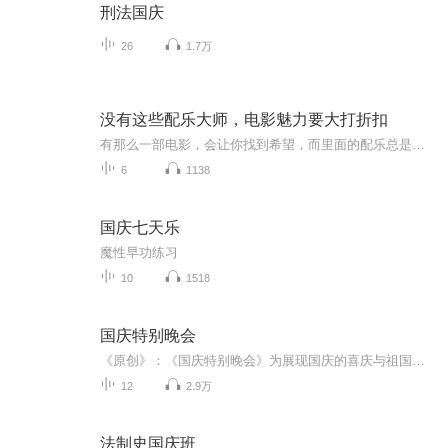
刑法国庆
26
1.7万
没有这些配乐大师，电影魅力要大打折扣
有那么一部电影，会让你找到希望，而里面的配乐总是余音绕梁；有那么一部电影会让你重新认识自己，而里面的插曲总是耳熟能详；有那么一部电影会让你流连忘返，而其配乐总在你脑海里挥之不去。大家好，我是博洋，一个资深中毒影迷，三千部阅片量打底儿，之...
6
1138
国庆七天乐
魔性早功练习
10
1518
国庆特别晚会
《原创》：《国庆特别晚会》为展现国庆的喜庆与祖国的深情我将以具体的场景切入从清晨升旗的庄严到街头巷尾的欢庆到历史与当下的交融，用优美的笔触传递对祖国的热爱与自豪！用诗歌和情感美文形式，歌颂祖国的繁荣富强，祝人民幸福安康！
12
2.9万
法制史国庆班