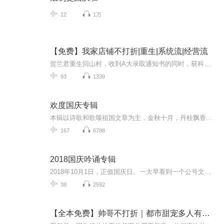
12
1万
【免费】我家店铺不打折|重生|系统流|经营流
贺兰君重生回山村，收到A大录取通知书的同时，获科技位面智脑团子。团子能联网、有储存功能，还帮她开店，她需完成任务保生命。为开店，她收拾家当准备前往B市，开启新人生。
93
1339
欢度国庆专辑
本辑以诗歌和歌颂祖国文章为主，金秋十月，丹桂飘香，在这个充满丰收喜悦的季节里，我们满怀激动和自豪，迎来了中华人民共和国76周年华诞。这不仅是一个庄重的纪念日，更是全体中华儿女共同欢庆的盛大的节日，承载着深厚的民族情感和历史意义.
167
6788
2018国庆吟诵专辑
2018年10月1日，正值国庆日。一大早看到一个公号文章，正是文天祥的《己卯十月一日至燕越五日罹狴犴有感而赋》。当然，彼十一非当今的十一。不过数字的巧合还是让人感触，今天拿来读一读，体味一番历史英杰的民族情怀，恰也当时。 根据诗题来看，这组诗是写于十月一日至十月五日之间，是文天祥被俘之后所作，这些诗作不仅有凛凛正气，更也能看的到他百端交集的复杂情感。另一首于右任先生的《望大陆》，微信公号有称《望乡》，一句“山之上国之殇”荡气回肠，一并兴起拿来读了一读。仓促间多有瑕疵...
38
2592
【全本免费】帅哥不打折｜都市甜宠多人有声剧