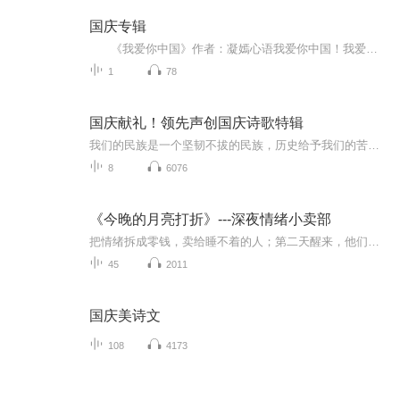
国庆专辑
《我爱你中国》作者：凝嫣心语我爱你中国！我爱你春天蓬勃的秧苗；我爱你秋日金黄的硕果。我爱你中国！我爱你青松气质，我爱你红梅品格！我爱你家乡的甜蔗好像乳汁滋润着我的心窝。我爱你中国，我要把最美的歌儿献给你，我的母亲我的祖国。我爱你中国，我爱...
1
78
国庆献礼！领先声创国庆诗歌特辑
我们的民族是一个坚韧不拔的民族，历史给予我们的苦难都变成了闪着金光的勋章！我们的国家是一个龙腾虎跃的国家，那条巨龙正以不可阻挡之势崛起于神奇的东方！------------------------------------------------值此祖国70周年华诞之际，领先声创以诗歌向祖国献礼！用我们的声音、用我们的热血、用我们的灵魂诵读经典爱国篇章，歌颂我们的祖国！永远繁荣富强！
8
6076
《今晚的月亮打折》---深夜情绪小卖部
把情绪拆成零钱，卖给睡不着的人；第二天醒来，他们记得的不是你，而是自己终于松开的眉头。去吧，去营业。今晚 0 点，月亮打折，第一个顾客就是你自己。
45
2011
国庆美诗文
108
4173