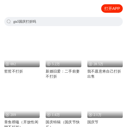
打开APP
gta5国庆打折吗
692
5.2万
28.5万
哲哲不打折
新婚旧爱：二手前妻
我不愿意将自己打折
不打折
出售
209
1.6万
2.1万
章鱼唠嗑（开放性闲
国庆特辑（国庆节快
国庆节