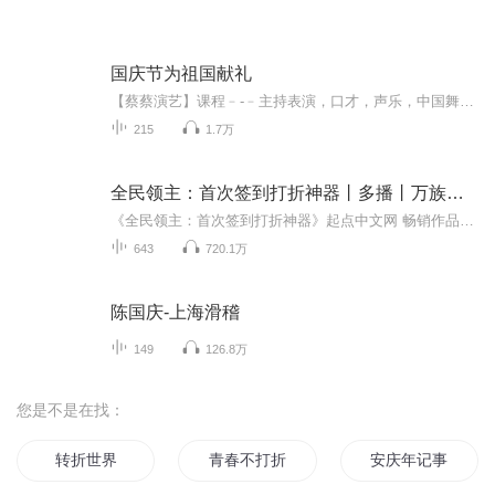
国庆节为祖国献礼
【蔡蔡演艺】课程﹣-﹣主持表演，口才，声乐，中国舞，民族舞。独特的小舞台，专业的录音棚，每一位同学都能成为优秀的小明星。独特的教学模式，轻松上课，快乐学习！知名主持人，舞蹈家，高级教师任职授课！江南总校：河沟街42号三楼 18545856430江北分校...
215
1.7万
全民领主：首次签到打折神器丨多播丨万族争霸人族逆袭
《全民领主：首次签到打折神器》起点中文网 畅销作品，作者夏暮迟，演播大司马
643
720.1万
陈国庆-上海滑稽
149
126.8万
您是不是在找：
转折世界
青春不打折
安庆年记事