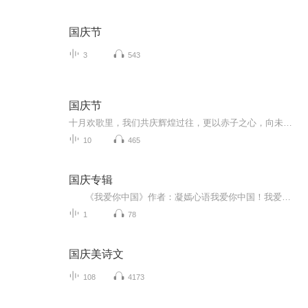
国庆节
3
543
国庆节
十月欢歌里，我们共庆辉煌过往，更以赤子之心，向未来书写滚烫的誓言——这盛世，值得我们以热爱相拥。
10
465
国庆专辑
《我爱你中国》作者：凝嫣心语我爱你中国！我爱你春天蓬勃的秧苗；我爱你秋日金黄的硕果。我爱你中国！我爱你青松气质，我爱你红梅品格！我爱你家乡的甜蔗好像乳汁滋润着我的心窝。我爱你中国，我要把最美的歌儿献给你，我的母亲我的祖国。我爱你中国，我爱...
1
78
国庆美诗文
108
4173