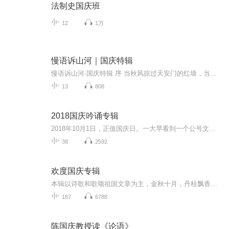
法制史国庆班
12
1万
慢语诉山河｜国庆特辑
慢语诉山河·国庆特辑 序 当秋风掠过天安门的红墙，当桂香漫过万里长江的碧波，我总愿慢下脚步，以声为笔，轻轻描摹这山河的模样。 不必追赶喧嚣的潮，也无需堆砌华丽的词——这一辑里，每一段朗诵都是心底的低语：是对着塞北草原的星子说“国泰”，是向着...
13
808
2018国庆吟诵专辑
2018年10月1日，正值国庆日。一大早看到一个公号文章，正是文天祥的《己卯十月一日至燕越五日罹狴犴有感而赋》。当然，彼十一非当今的十一。不过数字的巧合还是让人感触，今天拿来读一读，体味一番历史英杰的民族情怀，恰也当时。 根据诗题来看，这组诗是写于十月一日至十月五日之间，是文天祥被俘之后所作，这些诗作不仅有凛凛正气，更也能看的到他百端交集的复杂情感。另一首于右任先生的《望大陆》，微信公号有称《望乡》，一句“山之上国之殇”荡气回肠，一并兴起拿来读了一读。仓促间多有瑕疵...
38
2592
欢度国庆专辑
本辑以诗歌和歌颂祖国文章为主，金秋十月，丹桂飘香，在这个充满丰收喜悦的季节里，我们满怀激动和自豪，迎来了中华人民共和国76周年华诞。这不仅是一个庄重的纪念日，更是全体中华儿女共同欢庆的盛大的节日，承载着深厚的民族情感和历史意义.
167
6788
陈国庆教授读《论语》