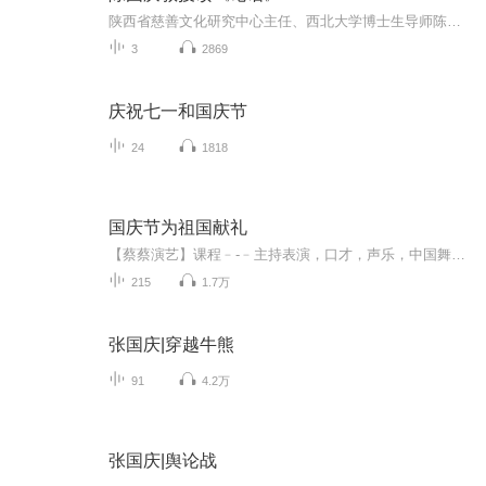
陕西省慈善文化研究中心主任、西北大学博士生导师陈国庆教授解读《论语》
3
2869
庆祝七一和国庆节
24
1818
国庆节为祖国献礼
【蔡蔡演艺】课程﹣-﹣主持表演，口才，声乐，中国舞，民族舞。独特的小舞台，专业的录音棚，每一位同学都能成为优秀的小明星。独特的教学模式，轻松上课，快乐学习！知名主持人，舞蹈家，高级教师任职授课！江南总校：河沟街42号三楼 18545856430江北分校...
215
1.7万
张国庆|穿越牛熊
91
4.2万
张国庆|舆论战