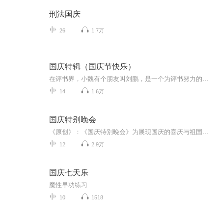
刑法国庆
26
1.7万
国庆特辑（国庆节快乐）
在评书界，小魏有个朋友叫刘鹏，是一个为评书努力的小伙子。在2021年国庆期间，他想弄个特辑，便烦劳我给他录个爱国题材的评书小段儿。这种事情，不是特殊情况，小魏一般不会拒绝，也就给其录了一个《鲁迅踢鬼》，等他传完，我再传到我的专辑里。另外，小...
14
1.6万
国庆特别晚会
《原创》：《国庆特别晚会》为展现国庆的喜庆与祖国的深情我将以具体的场景切入从清晨升旗的庄严到街头巷尾的欢庆到历史与当下的交融，用优美的笔触传递对祖国的热爱与自豪！用诗歌和情感美文形式，歌颂祖国的繁荣富强，祝人民幸福安康！
12
2.9万
国庆七天乐
魔性早功练习
10
1518