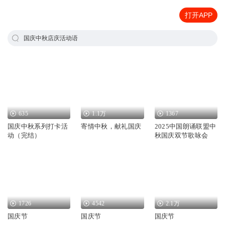
打开APP
国庆中秋店庆活动语
635
1.1万
1367
国庆中秋系列打卡活
寄情中秋，献礼国庆
2025中国朗诵联盟中
动（完结）
秋国庆双节歌咏会
1726
4542
2.1万
国庆节
国庆节
国庆节