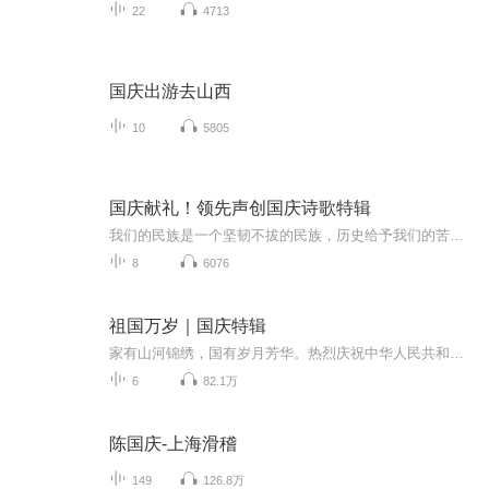
22
4713
国庆出游去山西
10
5805
国庆献礼！领先声创国庆诗歌特辑
我们的民族是一个坚韧不拔的民族，历史给予我们的苦难都变成了闪着金光的勋章！我们的国家是一个龙腾虎跃的国家，那条巨龙正以不可阻挡之势崛起于神奇的东方！------------------------------------------------值此祖国70周年华诞之际，领先声创以诗歌向祖国献礼！用我们的声音、用我们的热血、用我们的灵魂诵读经典爱国篇章，歌颂我们的祖国！永远繁荣富强！
8
6076
祖国万岁｜国庆特辑
家有山河锦绣，国有岁月芳华。热烈庆祝中华人民共和国成立73周年！
6
82.1万
陈国庆-上海滑稽
149
126.8万