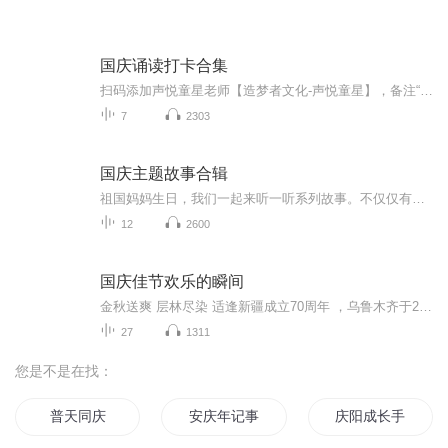
国庆诵读打卡合集
扫码添加声悦童星老师【造梦者文化-声悦童星】，备注“诵读打卡”报名，已添加好友的，直接发送“诵读打卡”报名，报名成功后进入社群。
7
2303
国庆主题故事合辑
祖国妈妈生日，我们一起来听一听系列故事。不仅仅有《我的祖国》，还有红军故事，也有关于战争的故事，让大家体会到和平年代的不易。
12
2600
国庆佳节欢乐的瞬间
金秋送爽 层林尽染 适逢新疆成立70周年 ，乌鲁木齐于2025年9月23日迎来党中央和习大大带领的慰问团。新疆各族群众欢欣鼓舞，热烈欢迎。
27
1311
您是不是在找：
普天同庆
安庆年记事
庆阳成长手札