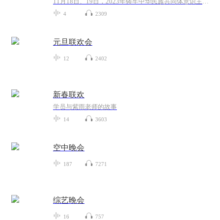
11月18日、19日，2023年铸牢中华民族共同体意识主题活动暨贵州民族大联欢活动将在观山湖区民族大联欢广场盛大开幕，民族大联欢广场升级改造随即展开。以民族盛会的开启，汇聚展示贵州各民族的优秀传统文化、民族特色风情，通过盛会促进各民族交往、交流、...
4
2309
元旦联欢会
12
2402
新春联欢
学员与紫雨老师的故事
14
3603
空中晚会
187
7271
综艺晚会
16
757