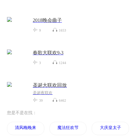
2018晚会曲子
9
1653
春歌大联欢9-3
3
1244
圣诞大联欢回放
圣诞夜联欢
39
6462
您是不是在找：
清风晚晚来
魔法狂欢节
大庆皇太子