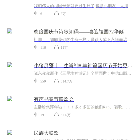
我们伟大的祖国母亲就要过生日了,也是小朋友、大朋友们最喜欢的“国庆小长假”或说“黄金周”还有说”国庆7天乐”的，说法真是不一而足。那么“国庆节”是怎么来的？自古以来国庆节怎么庆贺？新中国国庆节的来历，以及新中国国庆节的庆贺方式又有哪些呢？ ...
6
2万
欢度国庆节诗歌朗诵——喜迎祖国72华诞
祖国——如同我们的生命一样，是诗人笔下永恒而温暖的主题。在祖国72周年华诞来临之际，特创建这个诗歌朗诵专辑，诵读经典爱国篇章，和大家一起歌颂祖国，向国庆的献礼！祝愿伟大的祖国繁荣富强，祝愿大家国庆节快乐，度过平安快乐的黄金周假期！
116
11万
小猪屏蓬十二生肖神8 羊神篇国庆节开始更新啦！
晓东叔叔新作《三星堆神游记》全新面世！中信出版社出版！京东当当淘宝均有售！点蓝色字收听——《小猪屏蓬爆笑日记2024》《小猪屏蓬爆笑日记2》《小猪屏蓬爆笑日记1》让你笑得喘不上气！《我进故宫当富翁——小猪屏蓬故宫财商笔记》教你成为大富翁！《小...
550
314.7万
有声书春节联欢会
主播给您拜年啦！！！多才多艺的他们Rap、唱歌、短剧情，这个联欢会有点嗨听完各位的拜年我这该死的心动…2020年，还要相伴鸭~
19
32.6万
民族大联欢