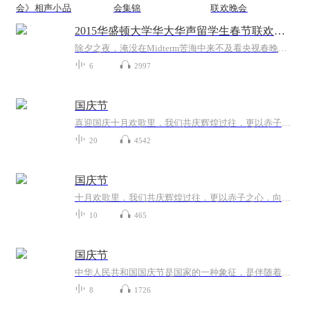
会》相声小品
会集锦
联欢晚会
2015华盛顿大学华大华声留学生春节联欢晚会
除夕之夜，淹没在Midterm苦海中来不及看央视春晚的你，打算怎样过年呢？来吧，今晚让我们边写作业边过年吧！2015华盛顿大学华大华声留学生春节联欢晚会太平洋时间今晚七点全球直播，带给你五个小时不间断的特别节目。 华大华声主持人卖艺演出、 世界各地直...
6
2997
国庆节
喜迎国庆十月欢歌里，我们共庆辉煌过往，更以赤子之心，向未来书写滚烫的誓言——这盛世，值得我们以热爱相拥。
20
4542
国庆节
十月欢歌里，我们共庆辉煌过往，更以赤子之心，向未来书写滚烫的誓言——这盛世，值得我们以热爱相拥。
10
465
国庆节
中华人民共和国国庆节是国家的一种象征，是伴随着国家的出现而出现的。让我们用诗歌朗诵歌颂祖国的繁荣富强，国泰民安。
8
1726