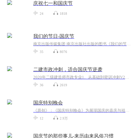
庆祝七一和国庆节
24
1818
我们的节日-国庆节
南京出版传媒集团·南京出版社出版的图书《我们的节日》通过对中国节日文化和节日意义进行深度的挖掘，面向青少年群体构建独具特色的栏目内容，以此丰富春节、元宵节、清明节、端午节、七夕节、中秋节、重阳节等传统节日；六一节、教师节、国庆节等新兴节日的文化内涵和表现形式。促进青少年形成新的节日习俗，提升节日仪式感、认同感。音频作品由金陵朗读者联盟志愿者朗诵，南京音像出版社、金陵图书馆联合制作。
35
8076
二建市政冲刺，适合国庆节逆袭
2020年二级建造师市政专业1、从基础到密训冲刺V2、从精华课程到超压密押V3、0基础同步更新v4、持续更新到2020年考试V5、只要你跟着学让你一次稳拿证V6、渠道超压压题，超压三页纸等独家绝密压题!
36
2619
国庆特别晚会
《原创》：《国庆特别晚会》为展现国庆的喜庆与祖国的深情我将以具体的场景切入从清晨升旗的庄严到街头巷尾的欢庆到历史与当下的交融，用优美的笔触传递对祖国的热爱与自豪！用诗歌和情感美文形式，歌颂祖国的繁荣富强，祝人民幸福安康！
12
2.9万
国庆节的那些事儿-来历由来风俗习惯