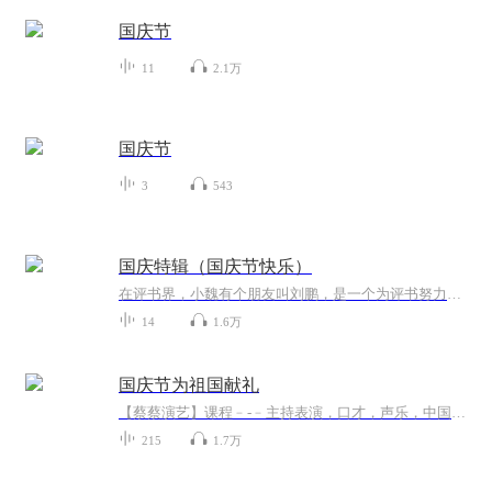
国庆节
11
2.1万
国庆节
3
543
国庆特辑（国庆节快乐）
在评书界，小魏有个朋友叫刘鹏，是一个为评书努力的小伙子。在2021年国庆期间，他想弄个特辑，便烦劳我给他录个爱国题材的评书小段儿。这种事情，不是特殊情况，小魏一般不会拒绝，也就给其录了一个《鲁迅踢鬼》，等他传完，我再传到我的专辑里。另外，小...
14
1.6万
国庆节为祖国献礼
【蔡蔡演艺】课程﹣-﹣主持表演，口才，声乐，中国舞，民族舞。独特的小舞台，专业的录音棚，每一位同学都能成为优秀的小明星。独特的教学模式，轻松上课，快乐学习！知名主持人，舞蹈家，高级教师任职授课！江南总校：河沟街42号三楼 18545856430江北分校...
215
1.7万