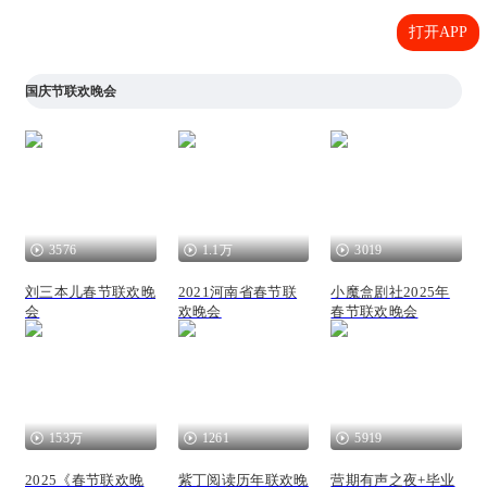
打开APP
国庆节联欢晚会
3576
1.1万
3019
刘三本儿春节联欢晚
2021河南省春节联
小魔盒剧社2025年
会
欢晚会
春节联欢晚会
153万
1261
5919
2025《春节联欢晚
紫丁阅读历年联欢晚
营期有声之夜+毕业