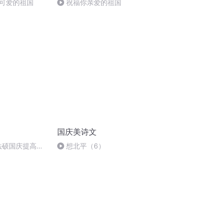
可爱的祖国
祝福你亲爱的祖国
国庆美诗文
成法硕国庆提高班
想北平（6）