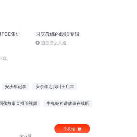
恩FCE集训
国庆教练的朗读专辑
逍遥游之九道
下载。
安庆年记事
庆余年之我叫王启年
斗破之天庆焰火
异能重生西门庆
国藩故事直播间视频
牛鬼蛇神讲故事在线听
的爸爸怎么形容
听某某讲英雄故事
手机端
企业版