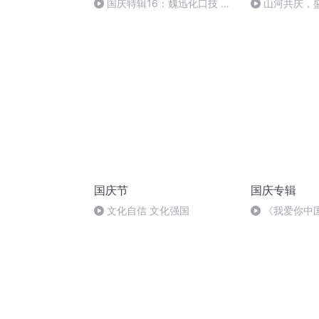
国庆特辑16：魏迅化口技 二
山河共庆，
胡 东方红+一般唱法和原生态
国庆节
国庆专辑
文化自信 文化强国
《我爱你中