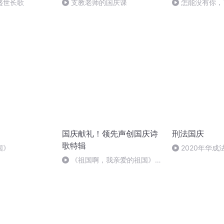
盛世长歌
支教老师的国庆课
怎能没有你，
国庆献礼！领先声创国庆诗
刑法国庆
歌特辑
国》
2020年华
刑法陈 (26)
《祖国啊，我亲爱的祖国》温
婉