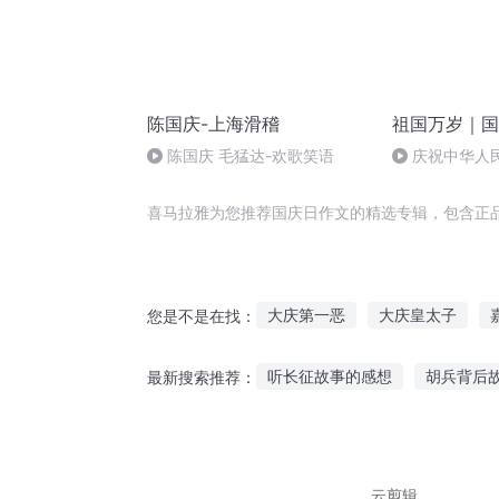
陈国庆-上海滑稽
祖国万岁｜国
陈国庆 毛猛达-欢歌笑语
庆祝中华人
周年 天安门广
喜马拉雅为您推荐国庆日作文的精选专辑，包含正
大庆第一恶
大庆皇太子
您是不是在找：
穿越之大庆帝国
大官人西门
听长征故事的感想
胡兵背后
最新搜索推荐：
庆余年之长歌行
重生西门庆
吃可可蜜球听故事
听糖乐讲
听风讲故事的柏杨
幼儿听故
云剪辑