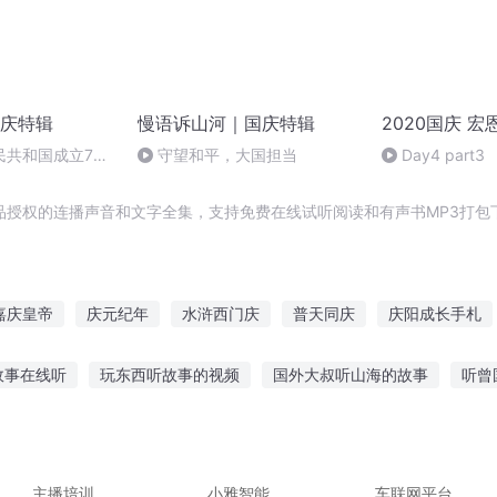
庆特辑
慢语诉山河｜国庆特辑
2020国庆 宏
民共和国成立73
守望和平，大国担当
Day4 part3
场举行升国旗仪式
品授权的连播声音和文字全集，支持免费在线试听阅读和有声书MP3打包
嘉庆皇帝
庆元纪年
水浒西门庆
普天同庆
庆阳成长手札
庆
快穿之吉庆有余
重庆儿女
庆之的野望
重生之西门庆
故事在线听
玩东西听故事的视频
国外大叔听山海的故事
听曾
一人有庆
故事在线听免费
唐玄宗鬼故事在线听
橙子集合听故事
听故事
事学发音小班
听老公离婚的故事
主播培训
小雅智能
车联网平台