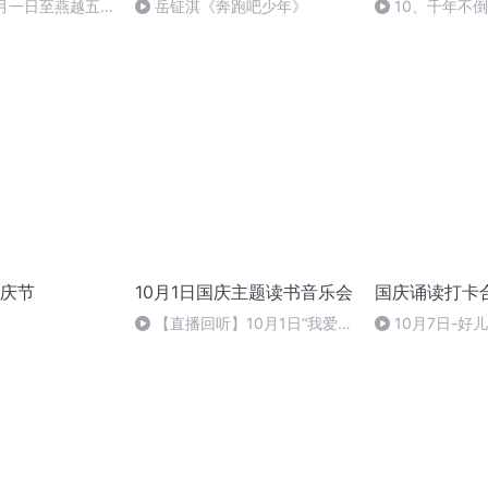
十月一日至燕越五
岳钲淇《奔跑吧少年》
10、千年不
赋》组律18首
诵
庆节
10月1日国庆主题读书音乐会
国庆诵读打卡
【直播回听】10月1日“我爱你
10月7日-好
中国”主题读书音乐会