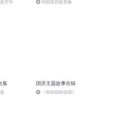
倒悬空寺
特朗普的新形象
合集
国庆主题故事合辑
儿童
《我和我的祖国》