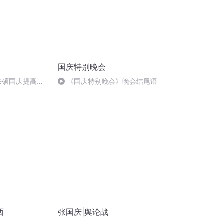
国庆特别晚会
成法硕国庆提高班
《国庆特别晚会》晚会结尾语
)
西
张国庆|舆论战