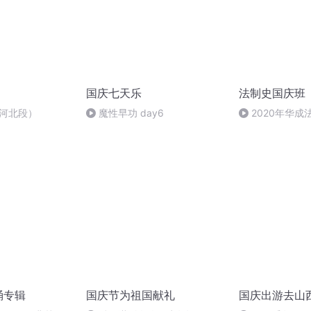
国庆七天乐
法制史国庆班
-河北段）
魔性早功 day6
2020年华
法制史马志冰 (12
诵专辑
国庆节为祖国献礼
国庆出游去山