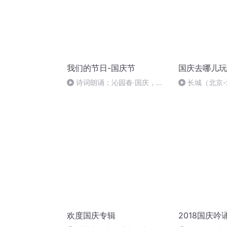
我们的节日-国庆节
国庆去哪儿玩
诗词朗诵：沁园春·国庆，朗
长城（北京
读者：张继军
欢度国庆专辑
2018国庆吟