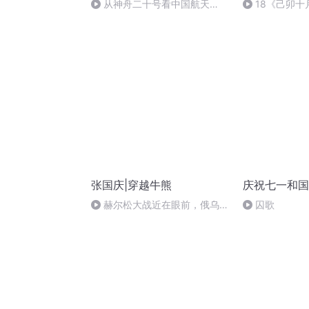
从神舟二十号看中国航天
18《己卯
的“隐形实力”
日罹狴犴有感而
文天祥 自由吟
张国庆|穿越牛熊
庆祝七一和国
赫尔松大战近在眼前，俄乌冲
囚歌
突的关键之战，将会如何发展？