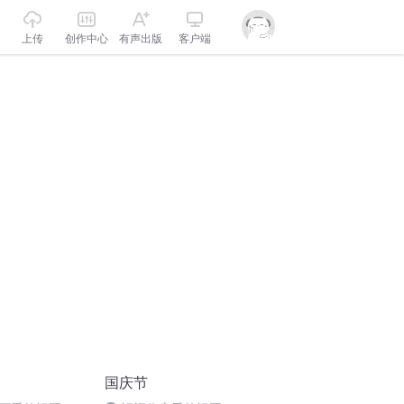
上传
创作中心
有声出版
客户端
国庆节