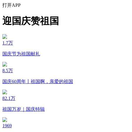
打开APP
迎国庆赞祖国
1.7万
国庆节为祖国献礼
8.5万
国庆60周年丨祖国啊，亲爱的祖国
82.1万
祖国万岁｜国庆特辑
1969