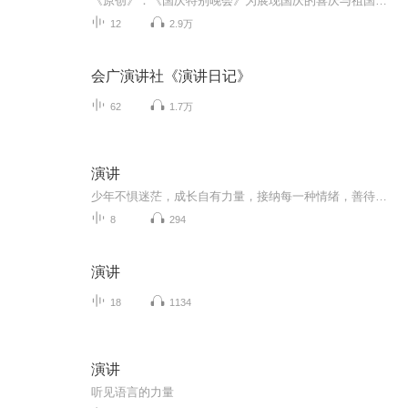
《原创》：《国庆特别晚会》为展现国庆的喜庆与祖国的深情我将以具体的场景切入从清晨升旗的庄严到街头巷尾的欢庆到历史与当下的交融，用优美的笔触传递对祖国的热爱与自豪！用诗歌和情感美文形式，歌颂祖国的繁荣富强，祝人民幸福安康！
12
2.9万
会广演讲社《演讲日记》
62
1.7万
演讲
少年不惧迷茫，成长自有力量，接纳每一种情绪，善待每一步成长，解锁青春困惑，拥抱向阳人生。
8
294
演讲
18
1134
演讲
听见语言的力量