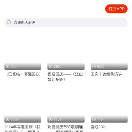
打开APP
喜迎国庆演讲
406
2616
8361
（已完结）喜迎国庆
喜迎国庆——《江山
国庆十篇经典演讲
如此多娇》
1969
11万
779
2024年喜迎国庆《我
欢度国庆节诗歌朗诵
喜迎2021