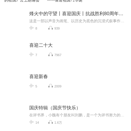
的祖国》云上朗诵会
——喜迎祖国72华诞
烽火中的守望丨喜迎国庆丨抗战胜利80周年丨广播剧
这是一部以声音为画笔、以历史为底色的沉浸式叙事作品，串联起1937年末南京城破后的烽火岁月与2025 年抗战胜利80周年的和平荣光，通过普通人的命运交织，复刻出中华民族在苦难中坚守、在抗争中前行的精神图谱。
8
939
喜迎二十大
7
7967
喜迎新春
5
2009
国庆特辑（国庆节快乐）
在评书界，小魏有个朋友叫刘鹏，是一个为评书努力的小伙子。在2021年国庆期间，他想弄个特辑，便烦劳我给他录个爱国题材的评书小段儿。这种事情，不是特殊情况，小魏一般不会拒绝，也就给其录了一个《鲁迅踢鬼》，等他传完，我再传到我的专辑里。另外，小...
14
1.6万