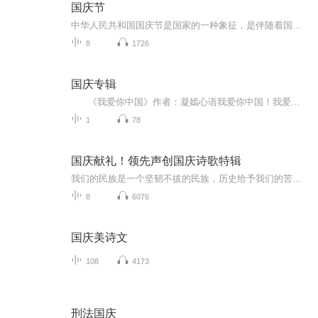
国庆节
中华人民共和国国庆节是国家的一种象征，是伴随着国家的出现而出现的。让我们用诗歌朗诵歌颂祖国的繁荣富强，国泰民安。
8
1726
国庆专辑
《我爱你中国》作者：凝嫣心语我爱你中国！我爱你春天蓬勃的秧苗；我爱你秋日金黄的硕果。我爱你中国！我爱你青松气质，我爱你红梅品格！我爱你家乡的甜蔗好像乳汁滋润着我的心窝。我爱你中国，我要把最美的歌儿献给你，我的母亲我的祖国。我爱你中国，我爱...
1
78
国庆献礼！领先声创国庆诗歌特辑
我们的民族是一个坚韧不拔的民族，历史给予我们的苦难都变成了闪着金光的勋章！我们的国家是一个龙腾虎跃的国家，那条巨龙正以不可阻挡之势崛起于神奇的东方！------------------------------------------------值此祖国70周年华诞之际，领先声创以诗歌向祖国献礼！用我们的声音、用我们的热血、用我们的灵魂诵读经典爱国篇章，歌颂我们的祖国！永远繁荣富强！
8
6076
国庆美诗文
108
4173
刑法国庆