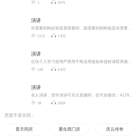
1
3475
演讲
你需要的刚好就是我需要的…我需要的刚刚就是你需要的…谢谢您！谢谢您们！有您们真好！
2172
7.8万
演讲
仅供个人学习使用严禁用于商业用途如有侵权请联系微信2118310597删除谢谢！！！...
129
6.8万
演讲
名人演讲，想学演讲可关注直播间，也可加微信：A1797768909
26
2029
您是不是在找：
普天同庆
重生西门庆
庆云传奇