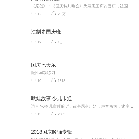
《原创》：《国庆特别晚会》为展现国庆的喜庆与祖国的深情我将以具体的场景切入从清晨升旗的庄严到街头巷尾的欢庆到历史与当下的交融，用优美的笔触传递对祖国的热爱与自豪！用诗歌和情感美文形式，歌颂祖国的繁荣富强，祝人民幸福安康！
12
2.9万
法制史国庆班
12
1万
国庆七天乐
魔性早功练习
10
1518
哄娃故事 少儿卡通
适合7-8岁儿童睡前听，故事题材广泛，声音亲切，速度合适
15
2989
2018国庆吟诵专辑