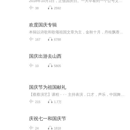
2018年10月1日，正值国庆日。一大早看到一个公号文章，正是文天祥的《己卯十月一日至燕越五日罹狴犴有感而赋》。当然，彼十一非当今的十一。不过数字的巧合还是让人感触，今天拿来读一读，体味一番历史英杰的民族情怀，恰也当时。 根据诗题来看，这组诗是写于十月一日至十月五日之间，是文天祥被俘之后所作，这些诗作不仅有凛凛正气，更也能看的到他百端交集的复杂情感。另一首于右任先生的《望大陆》，微信公号有称《望乡》，一句“山之上国之殇”荡气回肠，一并兴起拿来读了一读。仓促间多有瑕疵...
38
2592
欢度国庆专辑
本辑以诗歌和歌颂祖国文章为主，金秋十月，丹桂飘香，在这个充满丰收喜悦的季节里，我们满怀激动和自豪，迎来了中华人民共和国76周年华诞。这不仅是一个庄重的纪念日，更是全体中华儿女共同欢庆的盛大的节日，承载着深厚的民族情感和历史意义.
167
6788
国庆出游去山西
10
5805
国庆节为祖国献礼
【蔡蔡演艺】课程﹣-﹣主持表演，口才，声乐，中国舞，民族舞。独特的小舞台，专业的录音棚，每一位同学都能成为优秀的小明星。独特的教学模式，轻松上课，快乐学习！知名主持人，舞蹈家，高级教师任职授课！江南总校：河沟街42号三楼 18545856430江北分校...
215
1.7万
庆祝七一和国庆节
24
1818