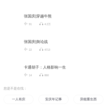
张国庆|穿越牛熊
91
4.2万
张国庆|舆论战
22
4713
卡通胡子：人格影响一生
14
860
您是不是在找：
一人有庆
安庆年记事
异能重生西门庆