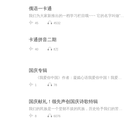
俄语一卡通
我们为大家新推出的一档学习栏目哦~~~ 它的名字叫做“俄语一卡通” 与传统枯燥的学习不同，它既不是考试培训，也不是无聊的背单词！ 但又可以丰富你的口语，让你说话不那么“俗气” 提高你的词汇量，让俄语单词成倍的增长~~~~ 还能让你的写作，变得小清新，且生动活泼
45
4532
卡通拼音二期
40
8万
国庆专辑
《我爱你中国》作者：凝嫣心语我爱你中国！我爱你春天蓬勃的秧苗；我爱你秋日金黄的硕果。我爱你中国！我爱你青松气质，我爱你红梅品格！我爱你家乡的甜蔗好像乳汁滋润着我的心窝。我爱你中国，我要把最美的歌儿献给你，我的母亲我的祖国。我爱你中国，我爱...
1
78
国庆献礼！领先声创国庆诗歌特辑
我们的民族是一个坚韧不拔的民族，历史给予我们的苦难都变成了闪着金光的勋章！我们的国家是一个龙腾虎跃的国家，那条巨龙正以不可阻挡之势崛起于神奇的东方！------------------------------------------------值此祖国70周年华诞之际，领先声创以诗歌向祖国献礼！用我们的声音、用我们的热血、用我们的灵魂诵读经典爱国篇章，歌颂我们的祖国！永远繁荣富强！
8
6076