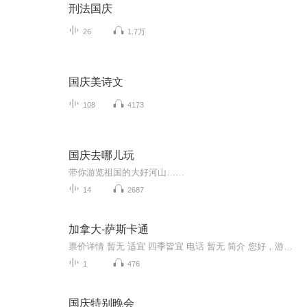
刑法国庆
26
1.7万
国庆美诗文
108
4173
国庆去哪儿玩
带你游览祖国的大好河山……
14
2687
加拿大-萨斯卡通
票价详情 暂无 适宜 四季皆宜 电话 暂无 简介 您好，游客朋友，欢迎您来到萨斯卡通。萨斯卡通坐落于萨斯喀彻温省的中部，为该省的第一大城市。它不仅仅是加拿大阳光最充足的城市，还是享受自然美景和丰富多彩夜生活的理想之地。萨斯卡通为加拿大最热议的旅...
1
476
国庆特别晚会