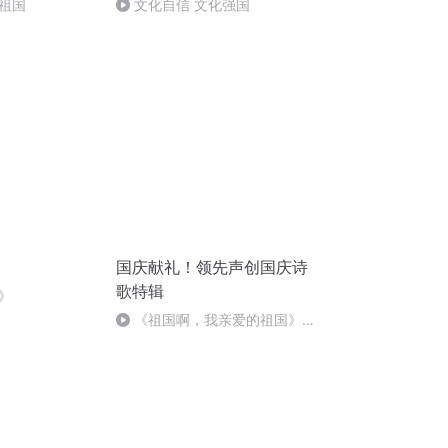
祖国
文化自信 文化强国
国庆献礼！领先声创国庆诗
歌特辑
》
《祖国啊，我亲爱的祖国》温
婉