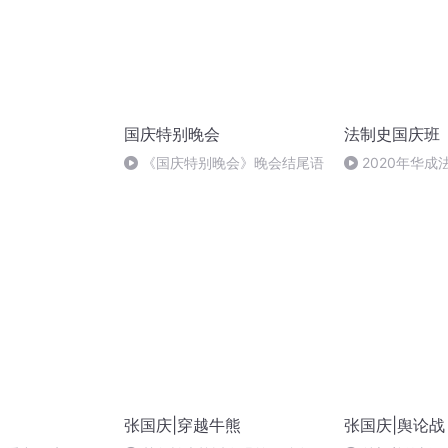
国庆特别晚会
法制史国庆班
）
《国庆特别晚会》晚会结尾语
2020年华
法制史马志冰 (12
张国庆|穿越牛熊
张国庆|舆论战