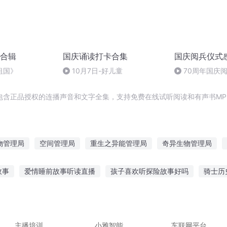
合辑
国庆诵读打卡合集
国庆阅兵仪式
祖国》
10月7日-好儿童
70周年国庆
作者：卞雨祺 
包含正品授权的连播声音和文字全集，支持免费在线试听阅读和有声书MP
物管理局
空间管理局
重生之异能管理局
奇异生物管理局
时空穿管局
庆云传奇
修真管理局
修行管理局
重庆儿女
故事
爱情睡前故事听读直播
孩子喜欢听探险故事好吗
骑士历
拉
时空管理局日常
以听故事
孩子听故事用什么播放
台湾小朋友听故事app
晚上
娃的故事视频
傲北夜听故事全集
主播培训
小雅智能
车联网平台