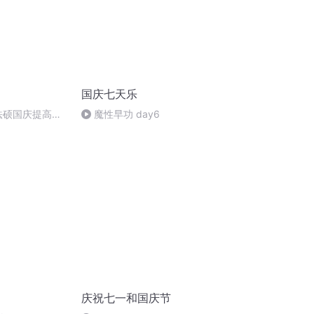
国庆七天乐
成法硕国庆提高班
魔性早功 day6
)
庆祝七一和国庆节