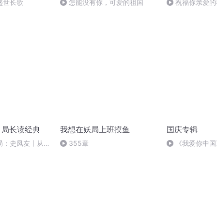
盛世长歌
怎能没有你，可爱的祖国
祝福你亲爱的
丨局长读经典
我想在妖局上班摸鱼
国庆专辑
局：史凤友丨从严
355章
《我爱你中国