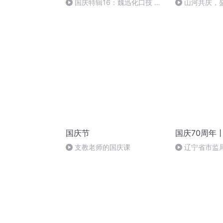
国庆特辑16：魏迅化口技 二
山河共庆，
胡 东方红+一般唱法和原生态
国庆节
国庆70周年
支教老师的国庆课
辽宁省市监
治党