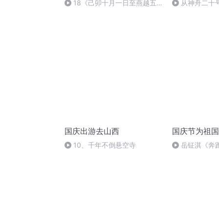
18《己卯十月一日至燕越五
从神舟二十
日罹狴犴有感而赋》组律18首
的“隐形实力”
文天祥 自由吟诵
国庆出游去山西
国庆节为祖国
10、千年不倒悬空寺
岳钲淇《奔