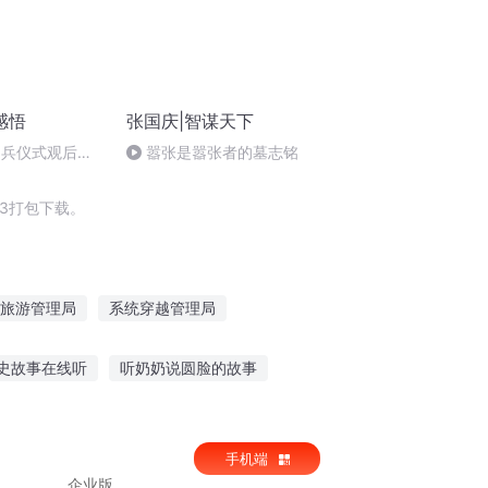
感悟
张国庆|智谋天下
阅兵仪式观后感
嚣张是嚣张者的墓志铭
朗读者：卞雨祺
3打包下载。
旅游管理局
系统穿越管理局
穿越之大庆帝国
仙妖管理局
史故事在线听
听奶奶说圆脸的故事
听故事用什么软件
听小说爱情故事蛇
手机端
企业版