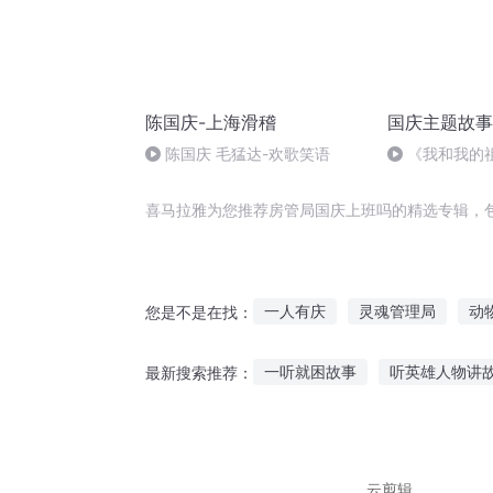
陈国庆-上海滑稽
国庆主题故事
陈国庆 毛猛达-欢歌笑语
《我和我的
喜马拉雅为您推荐房管局国庆上班吗的精选专辑，
一人有庆
灵魂管理局
动
您是不是在找：
穿越管理局
异能管理局
一听就困故事
听英雄人物讲
最新搜索推荐：
异能者管理局
开局一个班吉
槐园听故事公园
哪个酒馆可
宝宝睡着也听故事吗
听风娃
云剪辑