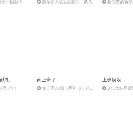
号看中国航天
赫尔松大战近在眼前，俄乌冲
特朗普的新形
突的关键之战，将会如何发展？
献礼
药上班了
上班摸娱
跑吧少年》
第三季03期｜医药+X：跨界
04. 大结局
岗位的破局之道（下）
花》，到底好不