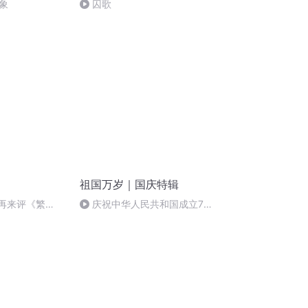
象
囚歌
祖国万岁｜国庆特辑
后再来评《繁
庆祝中华人民共和国成立73
好看？
周年 天安门广场举行升国旗仪式