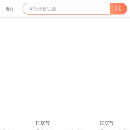
电台
国庆节
国庆节