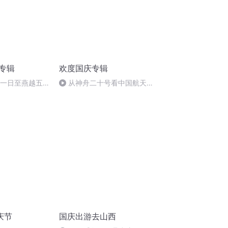
诵专辑
欢度国庆专辑
月一日至燕越五
从神舟二十号看中国航天
赋》组律18首
的“隐形实力”
庆节
国庆出游去山西