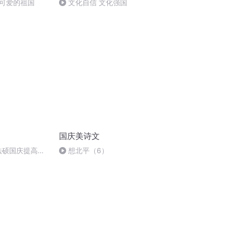
可爱的祖国
文化自信 文化强国
国庆美诗文
成法硕国庆提高班
想北平（6）