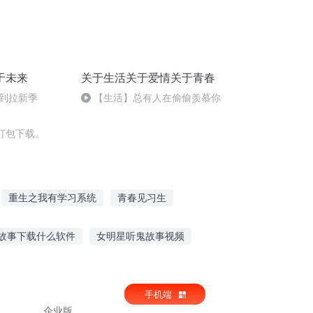
于未来
关于生活关于爱情关于青春
又到拉新季
【生活】总有人在偷偷羡慕你
打包下载。
重生之我有学习系统
青春见习生
庆
习习武讲讲课
见习男神
故事下载什么软件
女明星听鬼故事视频
听故事回答问题差
听故事深度助眠app
手机端
企业版