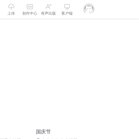
上传
创作中心
有声出版
客户端
国庆节