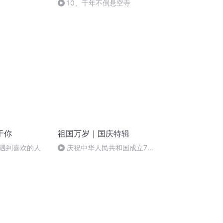
10、千年不倒悬空寺
于你
祖国万岁｜国庆特辑
遇到喜欢的人
庆祝中华人民共和国成立73
周年 天安门广场举行升国旗仪式