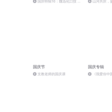
国庆特辑16：魏迅化口技 二
山河共庆，
胡 东方红+一般唱法和原生态
国庆节
国庆专辑
支教老师的国庆课
《我爱你中