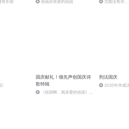
盛世长歌
祝福你亲爱的祖国
怎能没有你，
国庆献礼！领先声创国庆诗
刑法国庆
歌特辑
国》
2020年华
刑法陈 (26)
《祖国啊，我亲爱的祖国》温
婉