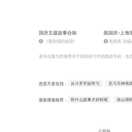
国庆主题故事合辑
陈国庆-上海
《我和我的祖国》
陈国庆 毛猛
喜马拉雅为您推荐关于国庆的习作的精选专辑，包
从斗罗开始学习
见习天神系
您是不是在找：
书生习武行天下
恋爱要在学
听什么故事才好听呢
涂山璟
最新搜索推荐：
天才学习系统
重庆儿女
恐怖故事就是要晚上听
九岁
有些女生喜欢听睡前故事
农
云剪辑