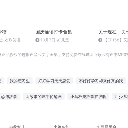
滑稽
国庆诵读打卡合集
关于现在，关
达-欢歌笑语
10月7日-好儿童
【EP158】
含正品授权的连播声音和文字全集，支持免费在线试听阅读和有声书MP3
统
我的恋习生
好好学习天天恋爱
不好好学习却来修真的我
习之后
见习大记者
大庆皇太子
我有一个学习系统
一人有
听恐怖故事
听故事的犀牛简笔画
小马板栗故事在线听
听少儿
影后她只想学习
习武之路
穿越之大庆帝国
儿童听什么故事
听樱夕讲故事在线听免费
奥特曼的故事睡觉听的
村大龙故事在线听
梦见听井里鬼故事
主播培训
小雅智能
车联网平台