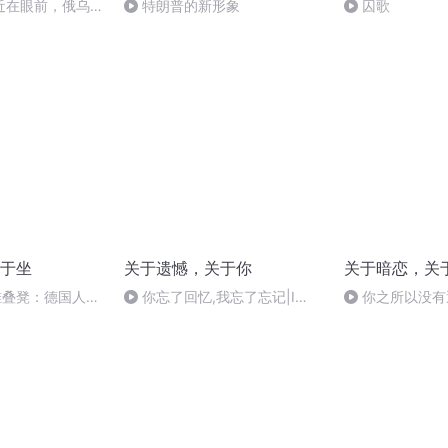
近在眼前，俄乌冲
特朗普的新形象
囚歌
，将会如何发展？
于坐
关于遗憾，关于你
关于暗恋，关
堆叠凳：德国人的
你忘了回忆,我忘了忘记|I
你之所以没有
disremember forgetting|妳忘
了回憶,我忘了忘記