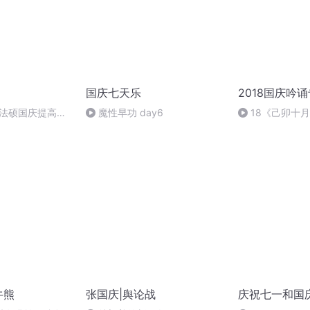
国庆七天乐
2018国庆吟
成法硕国庆提高班
魔性早功 day6
18《己卯十
2)
日罹狴犴有感而
文天祥 自由吟诵
牛熊
张国庆|舆论战
庆祝七一和国