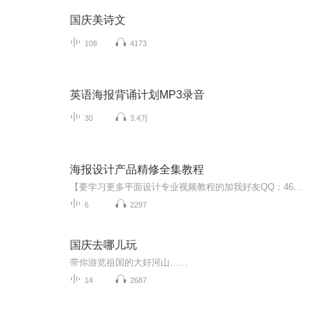
国庆美诗文
108
4173
英语海报背诵计划MP3录音
30
3.4万
海报设计产品精修全集教程
【要学习更多平面设计专业视频教程的加我好友QQ：461832983或者微信：18520787328 领取 设计素材和设计教程取 免费直播 】 PS的用途： 1.平面设计 2.修复照片 3.广告摄影 4.影像创意 5. 艺术文字 6.网页制作 7.建筑效果图后期修饰 8.绘画 9.绘制或处理三维贴图 10.婚纱照片设计 11.视觉创意 12.图标设计 13.界面设计 14.影视后期 就比如你学会了平面设计可以去：广告公司 平面设计公司 室内设计公司 中大型的一些企业做设计（因为他们有自己的网站 自己企业品牌 自己产品 都是需要宣传推广的）。并且你也可以去做淘宝美工 影楼婚纱 专门的VI UI设计师等等） 要学习更多视频教程可以联系小编噢
6
2297
国庆去哪儿玩
带你游览祖国的大好河山……
14
2687