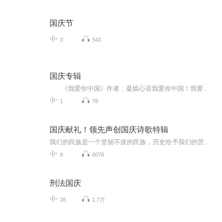
国庆节
3
543
国庆专辑
《我爱你中国》作者：凝嫣心语我爱你中国！我爱你春天蓬勃的秧苗；我爱你秋日金黄的硕果。我爱你中国！我爱你青松气质，我爱你红梅品格！我爱你家乡的甜蔗好像乳汁滋润着我的心窝。我爱你中国，我要把最美的歌儿献给你，我的母亲我的祖国。我爱你中国，我爱...
1
78
国庆献礼！领先声创国庆诗歌特辑
我们的民族是一个坚韧不拔的民族，历史给予我们的苦难都变成了闪着金光的勋章！我们的国家是一个龙腾虎跃的国家，那条巨龙正以不可阻挡之势崛起于神奇的东方！------------------------------------------------值此祖国70周年华诞之际，领先声创以诗歌向祖国献礼！用我们的声音、用我们的热血、用我们的灵魂诵读经典爱国篇章，歌颂我们的祖国！永远繁荣富强！
8
6076
刑法国庆
26
1.7万