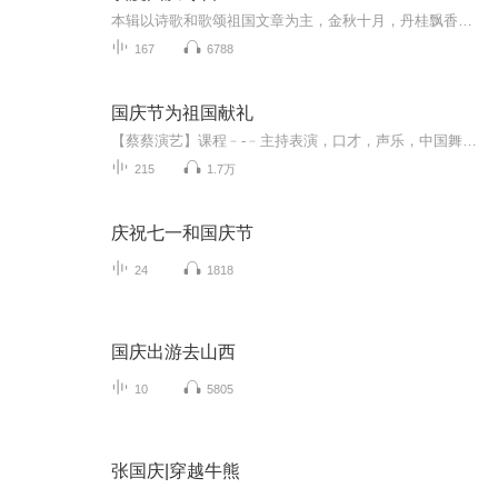
本辑以诗歌和歌颂祖国文章为主，金秋十月，丹桂飘香，在这个充满丰收喜悦的季节里，我们满怀激动和自豪，迎来了中华人民共和国76周年华诞。这不仅是一个庄重的纪念日，更是全体中华儿女共同欢庆的盛大的节日，承载着深厚的民族情感和历史意义.
167
6788
国庆节为祖国献礼
【蔡蔡演艺】课程﹣-﹣主持表演，口才，声乐，中国舞，民族舞。独特的小舞台，专业的录音棚，每一位同学都能成为优秀的小明星。独特的教学模式，轻松上课，快乐学习！知名主持人，舞蹈家，高级教师任职授课！江南总校：河沟街42号三楼 18545856430江北分校...
215
1.7万
庆祝七一和国庆节
24
1818
国庆出游去山西
10
5805
张国庆|穿越牛熊