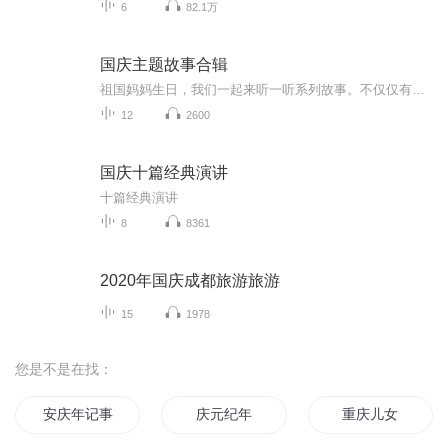
6
82.1万
国庆主题故事合辑
祖国妈妈生日，我们一起来听一听系列故事。不仅仅有《我的祖国》，还有红军故事，也有关于战争的故事，让大家体会到和平年代的不易。
12
2600
国庆十篇经典演讲
十篇经典演讲
8
8361
2020年国庆成都旅游旅游
15
1978
您是不是在找：
安庆年记事
庆元纪年
重庆儿女