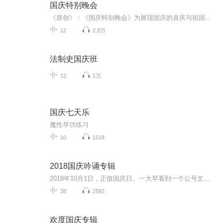
国庆特别晚会
《原创》：《国庆特别晚会》为展现国庆的喜庆与祖国的深情我将以具体的场景切入从清晨升旗的庄严到街头巷尾的欢庆到历史与当下的交融，用优美的笔触传递对祖国的热爱与自豪！用诗歌和情感美文形式，歌颂祖国的繁荣富强，祝人民幸福安康！
12
2.9万
法制史国庆班
12
1万
国庆七天乐
魔性早功练习
10
1518
2018国庆吟诵专辑
2018年10月1日，正值国庆日。一大早看到一个公号文章，正是文天祥的《己卯十月一日至燕越五日罹狴犴有感而赋》。当然，彼十一非当今的十一。不过数字的巧合还是让人感触，今天拿来读一读，体味一番历史英杰的民族情怀，恰也当时。 根据诗题来看，这组诗是写于十月一日至十月五日之间，是文天祥被俘之后所作，这些诗作不仅有凛凛正气，更也能看的到他百端交集的复杂情感。另一首于右任先生的《望大陆》，微信公号有称《望乡》，一句“山之上国之殇”荡气回肠，一并兴起拿来读了一读。仓促间多有瑕疵...
38
2592
欢度国庆专辑