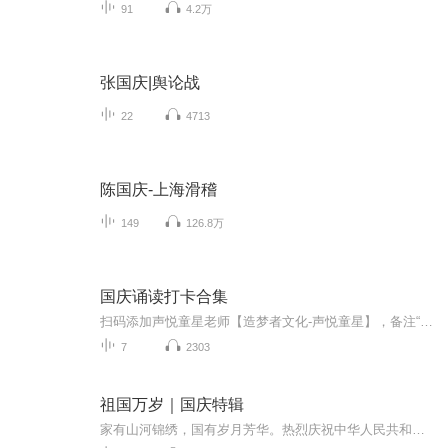
91
4.2万
张国庆|舆论战
22
4713
陈国庆-上海滑稽
149
126.8万
国庆诵读打卡合集
扫码添加声悦童星老师【造梦者文化-声悦童星】，备注“诵读打卡”报名，已添加好友的，直接发送“诵读打卡”报名，报名成功后进入社群。
7
2303
祖国万岁｜国庆特辑
家有山河锦绣，国有岁月芳华。热烈庆祝中华人民共和国成立73周年！