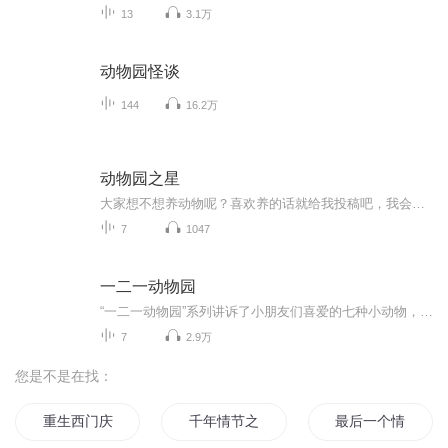
13
3.1万
动物园怪谈
144
16.2万
动物园之星
大家想不想养动物呢？喜欢养的话就给我投稿吧，我会用音频的方式把它养下来，快来订阅吧!
7
1047
一二一动物园
“一二一动物园”系列讲诉了小朋友们喜爱的七种小动物，在一二一动物园发生的趣味故事。在书中，一二一动物园就像一个大大的幼儿园，动物园的园长就像老师，每种小动物就像一个个小朋友，它们在这里受到无微不至的照顾，但也有自己的烦恼，一些小动物被游客忽视受到了冷落，一些小动物渴望交上朋友却不知道怎么开口，还有一些小动物因自己和别人不同而苦恼……智慧的园长和夫人用满满的爱心和巧妙的方法，帮助小动物们克服了种种困难，重新找回了自信和快乐。
7
2.9万
您是不是在找：
重生西门庆
千年情节之三生三世
最后一个情人节