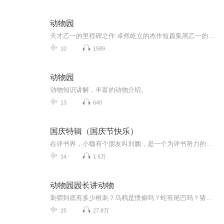
动物园
天才乙一的里程碑之作 卓然屹立的杰作短篇集黑乙一的经典代表作惊悚却洁净的字句 温暖与寒意同时交缠 令人安心却更愁怅
10
1589
动物园
动物知识讲解，丰富的动物介绍。
13
640
国庆特辑（国庆节快乐）
在评书界，小魏有个朋友叫刘鹏，是一个为评书努力的小伙子。在2021年国庆期间，他想弄个特辑，便烦劳我给他录个爱国题材的评书小段儿。这种事情，不是特殊情况，小魏一般不会拒绝，也就给其录了一个《鲁迅踢鬼》，等他传完，我再传到我的专辑里。另外，小...
14
1.6万
动物园园长讲动物
刺猬到底有多少根刺？乌鸦是惯偷吗？蛇有尾巴吗？猪肮脏吗？大象的皮厚吗？鳄鱼会流眼泪吗？小朋友们，这些问题你是不是都想过？那你知道答案吗？如果你想要得到准确的答案，最好是请教一位动物园园长，从今天开始，蝌蚪妈为你们带来《动物园园长解答趣味问题》系列，回答问题的亨利园长是德国慕尼黑海拉布伦动物园园长，他还兼任慕尼黑大学动物学教授，希望你们能喜欢他的答案~
25
27.8万