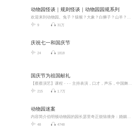
动物园怪谈｜规则怪谈｜动物园园规系列
欢迎来到动物园。兔子？猿猴？大象？白狮子？山羊？水母？它？不论如何，衷心的祝愿你，活着出去。规则类怪谈巅峰之作。作者：十六椰子B站@请求加强雷子姐已开放一切不盈利的转载/改编/二创授权
9
31万
庆祝七一和国庆节
24
1818
国庆节为祖国献礼
【蔡蔡演艺】课程﹣-﹣主持表演，口才，声乐，中国舞，民族舞。独特的小舞台，专业的录音棚，每一位同学都能成为优秀的小明星。独特的教学模式，轻松上课，快乐学习！知名主持人，舞蹈家，高级教师任职授课！江南总校：河沟街42号三楼 18545856430江北分校...
215
1.7万
动物园迷案
内容简介伯明顿动物园的园长瑟里奇正烦恼缠身：婚姻破裂；婚外恋人没有经济来源；动物园疾病蔓延，动物健康状况不容乐观……。再加上债台高筑，瑟里奇几乎被生活碾碎，他极度盼望能借助什么东西走出困境。这个精明的中年男子能如愿以偿吗？他会为了达成目...
48
4748