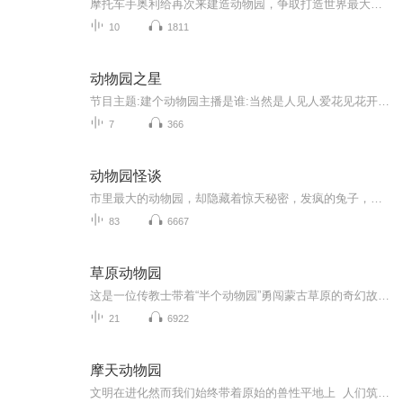
摩托车手奥利给再次来建造动物园，争取打造世界最大动物园！！！
10
1811
动物园之星
节目主题:建个动物园主播是谁:当然是人见人爱花见花开车见车爆胎的说吧军适合谁听:都适合主播的话:建动物园，别忘了三连
7
366
动物园怪谈
市里最大的动物园，却隐藏着惊天秘密，发疯的兔子，多出来的狮子，不存在的海洋馆，一件件离奇事情的背后，究竟隐藏着怎样的真相！！
83
6667
草原动物园
这是一位传教士带着“半个动物园”勇闯蒙古草原的奇幻故事。光绪末年，在京城的美国传教士柯罗威，突发奇想要去赤峰修建一座草原动物园。他带着雄狮、大象、鹦鹉、蟒蛇以及一对虎纹马、五只狒狒一起奔赴草原。草原上，盗梦少女预知未来、通晓动物语言的少...
21
6922
摩天动物园
文明在进化然而我们始终带着原始的兽性平地上 人们筑起万丈高楼不过是一座座 摩天动物园点击破亿全创作天后 G.E.M.邓紫棋华语歌坛年底震撼大作 首任总监制全新专辑【摩天动物园】2019 . 12 . 27. 重磅发行内附特殊装帧图文词本 （内含专辑概念/歌词/写...