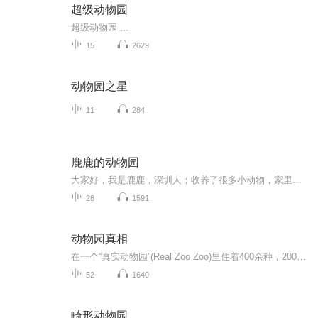
超级动物园
超级动物园 ...
15
2629
动物园之星
11
284
鹿鹿的动物园
大家好，我是鹿鹿，深圳人；收养了很多小动物，家里是个动物园；高级茶艺师；中文系毕业；修心理学教育学；联合创作者，蛛蛛蛛蛛是天津的医生（以后再详细介绍吧~）是一位非常棒的妈妈，养出了‘‘别人家孩子’’里面的‘‘别人家孩子’’，和快乐无忧无虑...
28
1591
动物园真相
在一个“真实动物园”(Real Zoo Zoo)里住着400余种，2000多只动物。动物园里有一个可供小朋友们亲密接触的学习体验馆。在学习体验馆里生活着小斑猫(SSECOM)，小热狗(HOTDOG)，小粉猪(PINGKY)，小兔司(TOSI)，小豆鼠(DOTOM)，都是我们平常见到且与人类亲密...
52
1640
畸形动物园