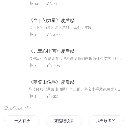
14
799
《当下的力量》读后感
《当下的力量》读后感触，体会，实践
111
3972
《儿童心理画》读后感
课程1: 什么是儿童心理绘画？我们家长为什么要学习和了解创意绘画呢？课程详情图：
7
1450
《基督山伯爵》读后感
品读经典《基督山伯爵》全三册。善良水手爱德蒙遭人嫉妒陷害，蒙冤入狱熬过十四年暗无天日的时光。在狱中收获智慧与宝藏， 化身神秘的基督山伯爵从深渊归来。周旋于恩怨之间，惩恶报恩，看透人性善恶沉浮， 深刻诠释了人生最重要的智慧:永远心怀等待与希望。
6
224
您是不是在找：
一人有庆
穿越吧读者
我当读者的小感触