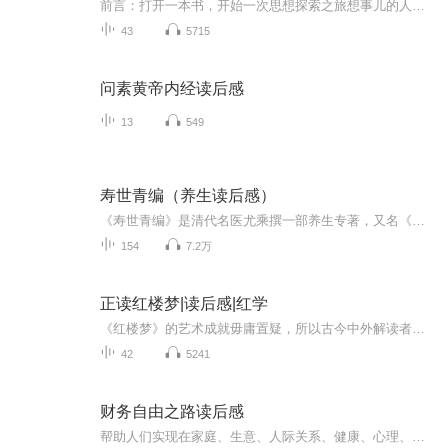
前言：打开一本书，开始一次思想探索之旅想事儿的人：20世纪西方思想家人类区别于其他物种的独特性在于，既能“做事儿”，又会“想事儿”。古今中外都有一些特别擅长想事儿的人，他们的思考与言说，既是对社会现实的认识和理解，又会产生一种无形的力量，...
43
5715
问素黄帝内经读后感
13
549
寿世青编（养生读后感）
《寿世青编》是清代名医尤乘撰一部养生专著，又名《寿世编》。清康熙六年（1667年）以附于丛书《士材三书》的形式刊刻问世。书凡两卷。卷上收载勿药须知，疗心法言，养肝、养脾、养肺、养肾说，斋说，食忌说，居室安处论，睡诀，孙真人卫生歌，真西山卫生...
154
7.2万
正读红楼梦|读后感|红学
《红楼梦》的艺术成就毋庸置疑，所以古今中外解读者无数。但是这些解读往往两极分化，或者受阶级斗争的影响，把人物划分成不同的阶级去解读，导致了人物形象的脸谱化；或者用一种偏激的情绪化去解读，这种虽然有趣，但往往迎合的是人们的低级趣味。如此既...
42
5241
财务自由之路读后感
帮助人们实现在家庭、生意、人际关系、健康、心理、精神六个生活的主要方面都得到平衡协调的发展！欢迎加微信shichendu，一起交流，学习。