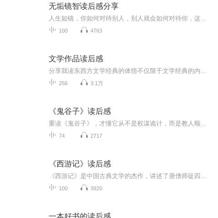
无垢镜智读后感分享
人生如镜，你如何对待别人，别人就会如何对待你，这句话简单却深刻，它告诉我们，人与人之间的相处，其实就是一场心灵的对话，你给予世界的善意，终将回馈给你自己
100
4763
文学作品读后感
分享我读东西方文学经典的体悟不仅限于文学经典的内容概述重点在于抽丝剥茧解读文学经典的机理挖掘它们成为经典的原因
256
3.1万
《鬼谷子》读后感
重读《鬼谷子》，才懂它从不是权谋诡计，而是教人顺应规律、掌控节奏的生存哲学。在这里，我会慢慢分享书中让我豁然开朗的处世心法，拆解那些藏在文字里的人性洞察与成事智慧，带你一起读懂古人的通透与格局。
74
2717
《西游记》读后感
《西游记》是中国古典文学的杰作，讲述了唐僧师徒四人历经九九八十一难，终至西天取得真经的故事。这部作品不仅展现了丰富的想象力，还深刻反映了人性的光辉与阴暗。孙悟空的机智勇敢、猪八戒的憨厚可爱、沙僧的忠诚稳重，以及唐僧的慈悲坚定，都给我留下...
100
3920
一本好书的读后感