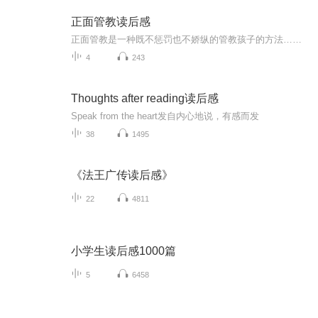
正面管教读后感
正面管教是一种既不惩罚也不娇纵的管教孩子的方法……孩子只有在一种和善而坚定的气氛中，才能培养出自律、责任感、合作以及自己解决问题的能力，才能学会使他们受益终生的社会技能和人生技能，才能取得良好的学业成绩……如何运用正面管教方法使孩子获得这种能力，就是这本书的主要内容。这张专辑主要是我对本书各章节的读后感，概述文本关键内容、文末总结和自己的笔记。
4
243
Thoughts after reading读后感
Speak from the heart发自内心地说，有感而发
38
1495
《法王广传读后感》
22
4811
小学生读后感1000篇
5
6458