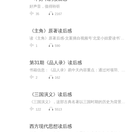
好声音，值得聆听
35
2167
《主角》原著读后感
读《主角》原著后感-文案摘自视频号‘北棠小妞爱读书’，再此致敬
1
590
第31期《品人录》读后感
书籍信息：《品人录》易中天内容重点：通过对项羽、海瑞、雍正（原书还有曹操和武则天）的解读，分析性格对人命运的影响，以及通过海瑞与雍正的努力和失败揭示封建社会体制的必然失败的原因。主播介绍：16年的不间断阅读，酝酿出的不同角度的理解推荐人群...
2
162
《三国演义》读后感
《三国演义》，这部古典名著以三国时期的历史为背景，展现了群雄逐鹿、英雄辈出的壮丽画卷。书中人物形象鲜明，性格各异，如曹操的雄才大略、刘备的仁德宽厚、诸葛亮的智谋超群等，都给我留下了深刻印象。作品不仅反映了历史的波澜壮阔，更传递了忠诚、智...
122
5513
西方现代思想读后感