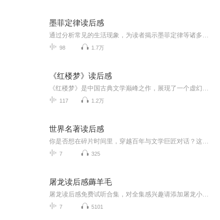
墨菲定律读后感
通过分析常见的生活现象，为读者揭示墨菲定律等诸多心理定律、心理效应的本质，让读者可以熟知并且掌握这些心理学知识，帮助读者在人生的博弈过程中过关斩将、让工作和生活更加轻松自如
98
1.7万
《红楼梦》读后感
《红楼梦》是中国古典文学巅峰之作，展现了一个虚幻泡影般的红楼世界，其中人物性格迥异，情感纠葛复杂。书中通过贾宝玉、林黛玉、薛宝钗等人物的命运沉浮，深刻反映了封建社会的种种弊端。阅读此书，我深感其文学价值极高，不仅人物形象栩栩如生，而且语...
117
1.2万
世界名著读后感
你是否想在碎片时间里，穿越百年与文学巨匠对话？这张专辑以 “名著解码 + 情感共鸣” 为核心，精选《百年孤独》《简・爱》《追风筝的人》等 30 + 部世界经典，用磁性嗓音拆解文字密码：从《傲慢与偏见》的婚姻观到《局外人》的荒诞哲学，既剖析时代背景与...
7
325
屠龙读后感薅羊毛
屠龙读后感免费试听合集，对全集感兴趣请添加屠龙小助理获取专属优惠券。屠龙带你读厚读透硬核书籍，人生关键期厚积薄发。
7
5101