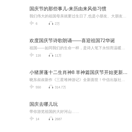
国庆节的那些事儿-来历由来风俗习惯
我们伟大的祖国母亲就要过生日了,也是小朋友、大朋友们最喜欢的“国庆小长假”或说“黄金周”还有说”国庆7天乐”的，说法真是不一而足。那么“国庆节”是怎么来的？自古以来国庆节怎么庆贺？新中国国庆节的来历，以及新中国国庆节的庆贺方式又有哪些呢？ ...
6
2万
欢度国庆节诗歌朗诵——喜迎祖国72华诞
祖国——如同我们的生命一样，是诗人笔下永恒而温暖的主题。在祖国72周年华诞来临之际，特创建这个诗歌朗诵专辑，诵读经典爱国篇章，和大家一起歌颂祖国，向国庆的献礼！祝愿伟大的祖国繁荣富强，祝愿大家国庆节快乐，度过平安快乐的黄金周假期！
116
11万
小猪屏蓬十二生肖神8 羊神篇国庆节开始更新啦！
晓东叔叔新作《三星堆神游记》全新面世！中信出版社出版！京东当当淘宝均有售！点蓝色字收听——《小猪屏蓬爆笑日记2024》《小猪屏蓬爆笑日记2》《小猪屏蓬爆笑日记1》让你笑得喘不上气！《我进故宫当富翁——小猪屏蓬故宫财商笔记》教你成为大富翁！《小...
550
314.7万
国庆去哪儿玩
带你游览祖国的大好河山……
14
2687