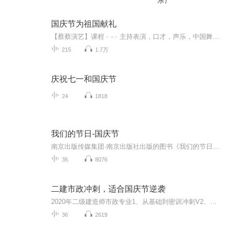
乐）
国庆节为祖国献礼
【蔡蔡演艺】课程﹣-﹣主持表演，口才，声乐，中国舞，民族舞。独特的小舞台，专业的录音棚，每一位同学都能成为优秀的小明星。独特的教学模式，轻松上课，快乐学习！知名主持人，舞蹈家，高级教师任职授课！江南总校：河沟街42号三楼 18545856430江北分校...
215
1.7万
庆祝七一和国庆节
24
1818
我们的节日-国庆节
南京出版传媒集团·南京出版社出版的图书《我们的节日》通过对中国节日文化和节日意义进行深度的挖掘，面向青少年群体构建独具特色的栏目内容，以此丰富春节、元宵节、清明节、端午节、七夕节、中秋节、重阳节等传统节日；六一节、教师节、国庆节等新兴节日的文化内涵和表现形式。促进青少年形成新的节日习俗，提升节日仪式感、认同感。音频作品由金陵朗读者联盟志愿者朗诵，南京音像出版社、金陵图书馆联合制作。
35
8076
二建市政冲刺，适合国庆节逆袭
2020年二级建造师市政专业1、从基础到密训冲刺V2、从精华课程到超压密押V3、0基础同步更新v4、持续更新到2020年考试V5、只要你跟着学让你一次稳拿证V6、渠道超压压题，超压三页纸等独家绝密压题!
36
2619