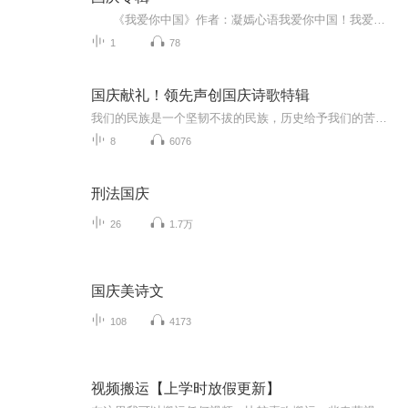
《我爱你中国》作者：凝嫣心语我爱你中国！我爱你春天蓬勃的秧苗；我爱你秋日金黄的硕果。我爱你中国！我爱你青松气质，我爱你红梅品格！我爱你家乡的甜蔗好像乳汁滋润着我的心窝。我爱你中国，我要把最美的歌儿献给你，我的母亲我的祖国。我爱你中国，我爱...
1
78
国庆献礼！领先声创国庆诗歌特辑
我们的民族是一个坚韧不拔的民族，历史给予我们的苦难都变成了闪着金光的勋章！我们的国家是一个龙腾虎跃的国家，那条巨龙正以不可阻挡之势崛起于神奇的东方！------------------------------------------------值此祖国70周年华诞之际，领先声创以诗歌向祖国献礼！用我们的声音、用我们的热血、用我们的灵魂诵读经典爱国篇章，歌颂我们的祖国！永远繁荣富强！
8
6076
刑法国庆
26
1.7万
国庆美诗文
108
4173
视频搬运【上学时放假更新】