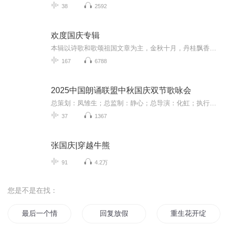
38
2592
欢度国庆专辑
本辑以诗歌和歌颂祖国文章为主，金秋十月，丹桂飘香，在这个充满丰收喜悦的季节里，我们满怀激动和自豪，迎来了中华人民共和国76周年华诞。这不仅是一个庄重的纪念日，更是全体中华儿女共同欢庆的盛大的节日，承载着深厚的民族情感和历史意义.
167
6788
2025中国朗诵联盟中秋国庆双节歌咏会
总策划：凤雏生；总监制：静心；总导演：化虹；执行总监：莺子；执行导演：橙夏；主持人：静心、化虹、橙夏
37
1367
张国庆|穿越牛熊
91
4.2万
您是不是在找：
最后一个情人节
回复放假
重生花开绽放的季