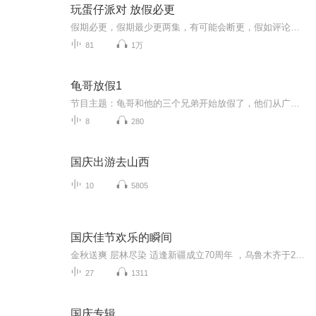
玩蛋仔派对 放假必更
假期必更，假期最少更两集，有可能会断更，假如评论多，月票多，听的多的话，最多一天更四集，更的必须得是假期，不过有没有好心人来给个好评？三星也行，现在我23的订阅量，一个评论都没有
81
1万
龟哥放假1
节目主题：龟哥和他的三个兄弟开始放假了，他们从广州回来之后正式开始了寒假生活，他们有很多作业，每天都挺充实。拉布布和企鹅也很喜欢放假，因为有大量时间可以和跟龟哥一起玩。
8
280
国庆出游去山西
10
5805
国庆佳节欢乐的瞬间
金秋送爽 层林尽染 适逢新疆成立70周年 ，乌鲁木齐于2025年9月23日迎来党中央和习大大带领的慰问团。新疆各族群众欢欣鼓舞，热烈欢迎。
27
1311
国庆专辑