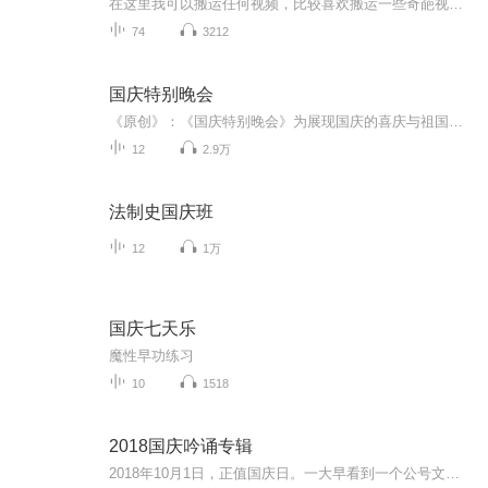
在这里我可以搬运任何视频，比较喜欢搬运一些奇葩视频，想搬运什么视频，可以在评论区评论或私聊，如有侵权请告诉我，谢谢
74
3212
国庆特别晚会
《原创》：《国庆特别晚会》为展现国庆的喜庆与祖国的深情我将以具体的场景切入从清晨升旗的庄严到街头巷尾的欢庆到历史与当下的交融，用优美的笔触传递对祖国的热爱与自豪！用诗歌和情感美文形式，歌颂祖国的繁荣富强，祝人民幸福安康！
12
2.9万
法制史国庆班
12
1万
国庆七天乐
魔性早功练习
10
1518
2018国庆吟诵专辑
2018年10月1日，正值国庆日。一大早看到一个公号文章，正是文天祥的《己卯十月一日至燕越五日罹狴犴有感而赋》。当然，彼十一非当今的十一。不过数字的巧合还是让人感触，今天拿来读一读，体味一番历史英杰的民族情怀，恰也当时。 根据诗题来看，这组诗是写于十月一日至十月五日之间，是文天祥被俘之后所作，这些诗作不仅有凛凛正气，更也能看的到他百端交集的复杂情感。另一首于右任先生的《望大陆》，微信公号有称《望乡》，一句“山之上国之殇”荡气回肠，一并兴起拿来读了一读。仓促间多有瑕疵...