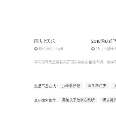
国庆七天乐
2018国庆吟
魔性早功 day6
18《己卯
日罹狴犴有感而
文天祥 自由吟
喜马拉雅为您推荐美团国庆营收的精选专辑，包含
少年收妖记
重生西门庆
您是不是在找：
重庆儿女
庆元纪年
一人
乔治洗手故事在线听
听云讲
最新搜索推荐：
强上营长
大庆皇太子
金庸音乐故事在线听
有声英