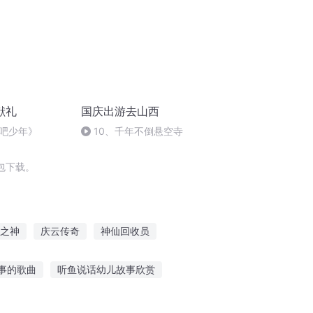
献礼
国庆出游去山西
吧少年》
10、千年不倒悬空寺
包下载。
之神
庆云传奇
神仙回收员
庆帝国
嘉庆皇帝
末日回收系统
事的歌曲
听鱼说话幼儿故事欣赏
小青蛙听故事阅读答案