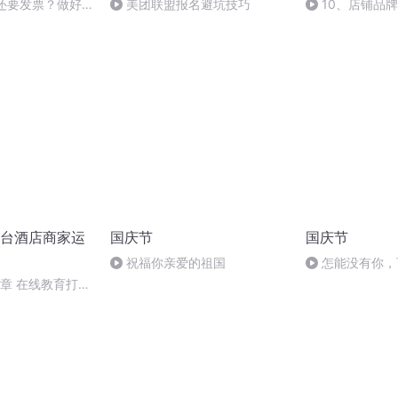
卖还要发票？做好
美团联盟报名避坑技巧
10、店铺品
了我们最终的结
台酒店商家运
国庆节
国庆节
祝福你亲爱的祖国
怎能没有你，
第8章 在线教育打造
才/ 8.2 考试