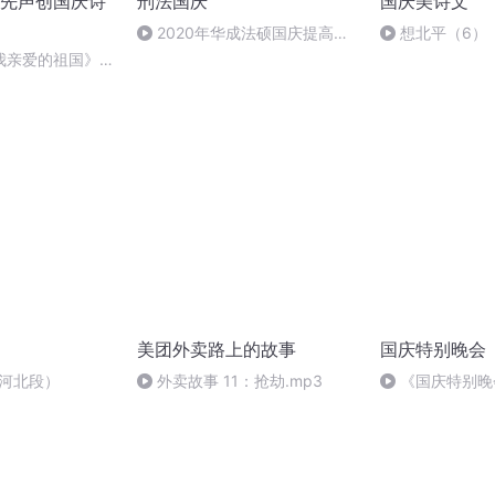
先声创国庆诗
刑法国庆
国庆美诗文
2020年华成法硕国庆提高班
想北平（6）
刑法陈 (26)
我亲爱的祖国》温
美团外卖路上的故事
国庆特别晚会
-河北段）
外卖故事 11：抢劫.mp3
《国庆特别晚