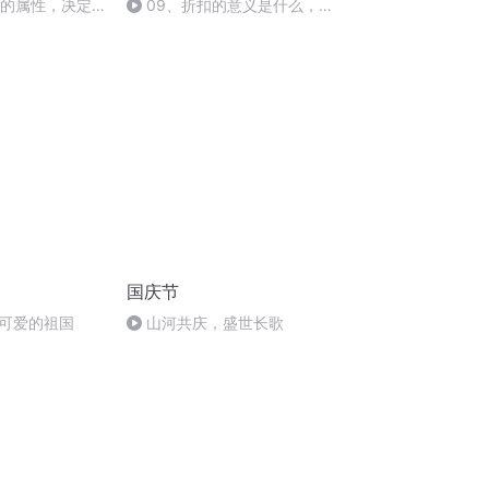
牌的属性，决定
09、折扣的意义是什么，很
果
多外卖老板不清楚
国庆节
可爱的祖国
山河共庆，盛世长歌