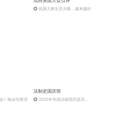
玩转美团大众点评
祝愿大家生意兴隆，越来越好
法制史国庆班
会》晚会结尾语
2020年华成法硕国庆提高班
法制史马志冰 (12)