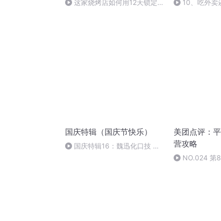
这家烧烤店如何用12天锁定
10、吃外
500多位用户到店消费的
这个收获更大
国庆特辑（国庆节快乐）
美团点评：平
营攻略
国庆特辑16：魏迅化口技 二
胡 东方红+一般唱法和原生态
NO.024 
专业的酒店营销人
系统与人才认