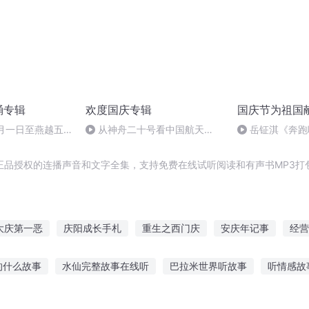
诵专辑
欢度国庆专辑
国庆节为祖国
十月一日至燕越五
从神舟二十号看中国航天
岳钲淇《奔跑
赋》组律18首
的“隐形实力”
诵
正品授权的连播声音和文字全集，支持免费在线试听阅读和有声书MP3打
大庆第一恶
庆阳成长手札
重生之西门庆
安庆年记事
经营
有庆
庆余年之长歌行
普天同庆
异能重生西门庆
穿越之大
的什么故事
水仙完整故事在线听
巴拉米世界听故事
听情感故
语绘本听故事
语音相声故事在线听
听历史故事推荐软件苹果