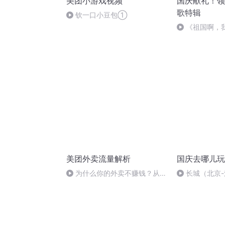
美团小游戏视频
国庆献礼！领
歌特辑
钦一口小豆包①
《祖国啊，
婉
美团外卖流量解析
国庆去哪儿玩
为什么你的外卖不赚钱？从来
长城（北京
不关心流量