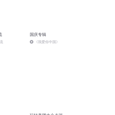
流
国庆专辑
流
《我爱你中国》