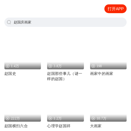
打开APP
赵国庆画家
1.4万
3.8万
198
赵国史
赵国那些事儿（谜一
画家中的画家
样的赵国）
222万
1.2万
10.7万
赵国横扫六合
心理学赵国祥
大画家