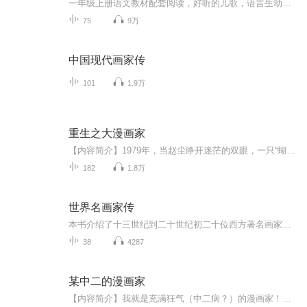
一年级上册语文教材配套阅读，好听的儿歌，语言生动又有趣，贴合生活，培养儿童语感。
75
9万
中国现代画家传
101
1.9万
重生之大漫画家
【内容简介】1979年，当赵尘睁开迷茫的双眼，一只“蝴蝶”煽动了翅膀，全世界刮起了一股漫画风潮！当一部部经典漫画从赵尘手中出世，他逐步成为漫画界的无上存在，成就无可争议的漫画之神！《神奇宝贝》《名侦探柯南》《灌篮高手》《海贼王》《七龙珠》《...
182
1.8万
世界名画家传
本书介绍了十三世纪到二十世纪初二十位西方著名画家及其主要作品。再现了画家的希望、梦想、奋斗和痛苦，成功与失败，趣味轶事穿插其间。叙事充满生活气息，人物性格突出，读后印象深刻，饶有趣味。
38
4287
某中二的漫画家
【内容简介】我就是充满狂气（中二病？）的漫画家！真名：高桥诚；笔名：凤凰院凶真；穿越原因：向暗恋的女神告白，试图从魔法师转职失误。《名侦探柯南》《死神》《火影忍者》《海贼王》《龙珠》等等这些经典神作还是存在的，只是比起前世来说，进度要慢...