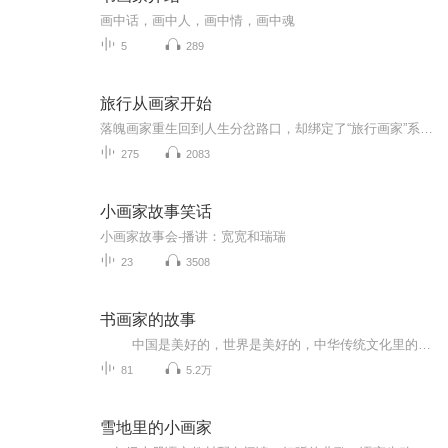
画中话，画中人，画中情，画中魂
5
289
旅行从画家开始
落魄画家重生回到人生分岔路口，却绑定了“旅行画家”系统——只要踏足未知之地，绘制当地风物，就能获得技能点与传奇素材！从此，他扛起画板，成为路上最疯狂的旅人。在西藏雪山之巅画下日照金山，技能【色彩掌控】瞬间满级；于撒哈拉沙漠勾勒星空，领悟...
275
2083
小画家故事笑话
小画家故事会-播讲：宽宽和瑞瑞
23
3508
书画家的故事
中国是美好的，世界是美好的，中华传统文化里的书法和绘画展现出别样的、生动的美，这种美有灵性，存于自然之中，现于笔墨纸张之上。书法与绘画两者关系密切，书与画的产生和发展相辅相成，长久以来形成了书画一体的艺术创作形式。一切有形有影、有声有色的物质，都是书法家匠心的依据、创造的源泉，同时也是画家创造的源泉和依托。 一个 “和”字彰显了天地万物大美的关键内核。书法家与画家观察、体味、神会、创作，直至形诸笔墨。画家乃有笔底幻化万象，书家乃有毫颖竞走龙蛇。书画本为一源，“源”来源于艺术创造中最本质的——大自然，它是天地万物的大美精神的根本之所在。
81
5.2万
雪地里的小画家