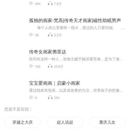
464
7.9万
孤独的画家-梵高|传奇天才画家|磁性助眠男声
每个人的心里都有一团火，路过的人只看到烟。 困苦潦倒、偏执疯狂、割耳自杀……这就是举世闻名的画家梵高的一生。 他受到万人敬仰，画作价值连城，就连给弟弟的家书也能拍卖出高达75亿英...
36
3.2万
传奇女画家弗里达
世间有这样一种人，造物主赐予她深重苦难，是为了激发其展现出异于常人的璀璨光芒，弗里达就是这样。6岁小儿麻痹；18岁车祸，全身粉碎性骨折；32次手术、3次流产；22岁成婚，32岁离婚，33岁复婚，47岁去世，她是墨西哥国宝级画家、共产主义战士、壁画大师...
152
10.6万
宝宝爱画画｜启蒙小画家
通过线条简笔画，以及讲故事的方法，培养孩子的想像力以及发散思维，展现绘画天赋，提升语言表达能力，成长第一步，启蒙小画家。每一集节目后面都有互动内容，欢迎家长朋友们将孩子的作品发至评论区！有惊喜哦！
6
154
您是不是在找：
穿越之大庆帝国
赵人说赵
重庆儿女