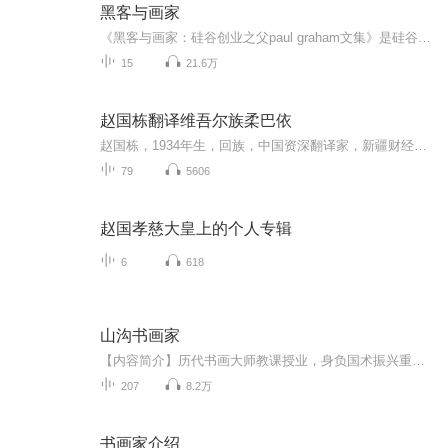
黑客与画家
《黑客与画家：硅谷创业之父paul graham文集》是硅谷创业之父paul graham 的文集，主要介绍黑客即优秀程序员的爱好和动机，讨论黑客成长、黑客对世界的贡献以及编程语言和黑客工作方法等所有对计算机时代感兴趣的人的一些话题。书中的内容不但有助于了解计...
15
21.6万
赵国栋翻译维吾尔族柔巴依
赵国栋，1934年生，回族，中国资深翻译家，新疆财经大学教授，中国作家协会、中国少数民族作家协会，新疆作家协会，新疆民间文艺家协会会员，新疆作家协会文学翻译家分会名誉主席，中国中华炎黄文化出版社特邀编审。主要译著有《纳瓦伊诗抒情诗》，电影文...
79
5606
赵国孝慈大皇上的个人专辑
6
618
山沟书画家
【内容简介】历代书画大师教课授业，身负国术振兴重任。笔法千古不易，失传至今，神人九势重现。山沟无名小辈化身书画大师的传奇人生，将由我来亲自书写！文字版权方：阅文听书【作者/主播简介】作者：忘三川，网络小说作家。主播：晓声点文化传媒【购买须...
207
8.2万
书画家介绍