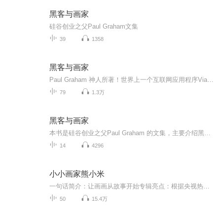
黑客与画家
硅谷创业之父Paul Graham文集
39
1358
黑客与画家
Paul Graham 神人所著！世界上一个互联网应用程序Viaweb开发者 举世公认的互联网创业Paul Graham的文集！ Paul Graham带领我们探究黑客的世界，了解黑客的爱好和动机 Paul Graham旁征博引历史事件，妙笔生花 《黑客与画家》从书名我们都能看...
79
1.3万
黑客与画家
本书是硅谷创业之父Paul Graham 的文集，主要介绍黑客即优秀程序员的爱好和动机，讨论黑客成长、黑客对世界的贡献以及编程语言和黑客工作方法等所有对计算机时代感兴趣的人的一些话题。书中的内容不但有助于了解计算机编程的本质、互联网行业的规则，还会...
14
4296
小小画家熊小米
一句话简介：让画画从故事开始专辑亮点：根据央视热播动画《小小画家熊小米》改编。适合谁听：3-6岁儿童专辑完整收录了熊小米第二季《小小画家熊小米》50集动画内容。是陪伴学龄前儿童成长不可缺少的有声读物。主要讲述了热心聪明的熊小米和他的朋友企鹅志...
50
15.4万