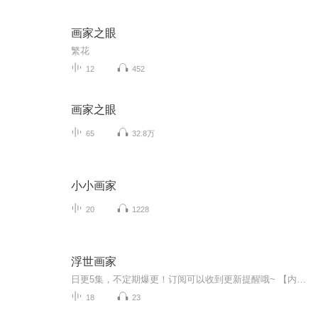
画家之眼
繁花
12
452
画家之眼
65
32.8万
小小画家
20
1228
浮世画家
日更5集，不定期爆更！订阅可以收到更新提醒哦~ 【内容简介】 《浮世画家》曾获“惠特布莱德文学奖”，是石黒一雄早期的一部名作。战后日本百废待兴，人们积极投身于重建未来中，画家小野看似闲云野鹤的晚年生活却潜伏着一股心灵暗流。为了给小女顺利...
18
23