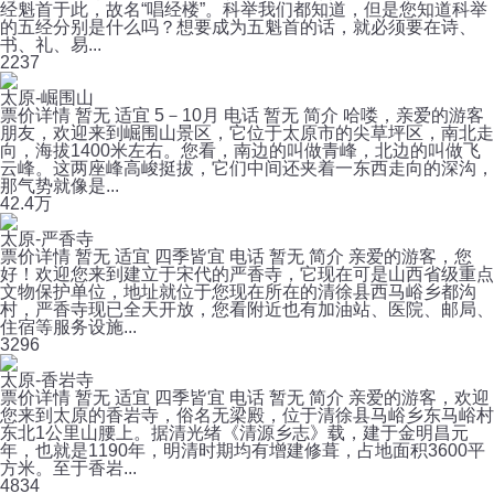
经魁首于此，故名“唱经楼”。科举我们都知道，但是您知道科举
的五经分别是什么吗？想要成为五魁首的话，就必须要在诗、
书、礼、易...
2
237
太原-崛围山
票价详情 暂无 适宜 5－10月 电话 暂无 简介 哈喽，亲爱的游客
朋友，欢迎来到崛围山景区，它位于太原市的尖草坪区，南北走
向，海拔1400米左右。您看，南边的叫做青峰，北边的叫做飞
云峰。这两座峰高峻挺拔，它们中间还夹着一东西走向的深沟，
那气势就像是...
4
2.4万
太原-严香寺
票价详情 暂无 适宜 四季皆宜 电话 暂无 简介 亲爱的游客，您
好！欢迎您来到建立于宋代的严香寺，它现在可是山西省级重点
文物保护单位，地址就位于您现在所在的清徐县西马峪乡都沟
村，严香寺现已全天开放，您看附近也有加油站、医院、邮局、
住宿等服务设施...
3
296
太原-香岩寺
票价详情 暂无 适宜 四季皆宜 电话 暂无 简介 亲爱的游客，欢迎
您来到太原的香岩寺，俗名无梁殿，位于清徐县马峪乡东马峪村
东北1公里山腰上。据清光绪《清源乡志》载，建于金明昌元
年，也就是1190年，明清时期均有增建修葺，占地面积3600平
方米。至于香岩...
4
834