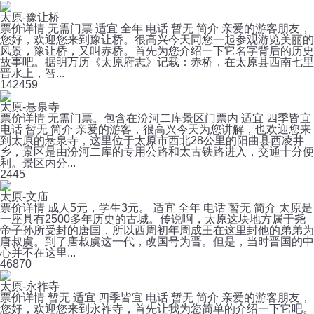
太原-豫让桥
票价详情 无需门票 适宜 全年 电话 暂无 简介 亲爱的游客朋友，
您好，欢迎您来到豫让桥。很高兴今天同您一起参观游览美丽的
风景，豫让桥，又叫赤桥。首先为您介绍一下它名字背后的历史
故事吧。据明万历《太原府志》记载：赤桥，在太原县西南七里
晋水上，智...
14
2459
太原-悬泉寺
票价详情 无需门票。包含在汾河二库景区门票内 适宜 四季皆宜
电话 暂无 简介 亲爱的游客，很高兴今天为您讲解，也欢迎您来
到太原的悬泉寺，这里位于太原市西北28公里的阳曲县西凌井
乡，景区是由汾河二库的专用公路和太古铁路进入，交通十分便
利。景区内分...
2
445
太原-文庙
票价详情 成人5元，学生3元。 适宜 全年 电话 暂无 简介 太原是
一座具有2500多年历史的古城。传说啊，太原这块地方属于尧
帝子孙所受封的唐国，所以西周初年周成王在这里封他的弟弟为
唐叔虞。到了唐叔虞这一代，改国号为晋。但是，当时晋国的中
心并不在这里...
4
6870
太原-永祚寺
票价详情 暂无 适宜 四季皆宜 电话 暂无 简介 亲爱的游客朋友，
您好，欢迎您来到永祚寺，首先让我为您简单的介绍一下它吧。