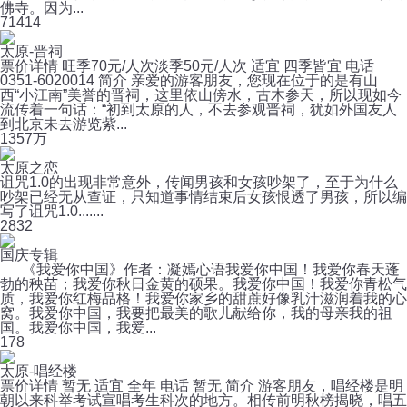
佛寺。因为...
7
1414
太原-晋祠
票价详情 旺季70元/人次淡季50元/人次 适宜 四季皆宜 电话
0351-6020014 简介 亲爱的游客朋友，您现在位于的是有山
西“小江南”美誉的晋祠，这里依山傍水，古木参天，所以现如今
流传着一句话：“初到太原的人，不去参观晋祠，犹如外国友人
到北京未去游览紫...
13
57万
太原之恋
诅咒1.0的出现非常意外，传闻男孩和女孩吵架了，至于为什么
吵架已经无从查证，只知道事情结束后女孩恨透了男孩，所以编
写了诅咒1.0.......
2
832
国庆专辑
《我爱你中国》作者：凝嫣心语我爱你中国！我爱你春天蓬
勃的秧苗；我爱你秋日金黄的硕果。我爱你中国！我爱你青松气
质，我爱你红梅品格！我爱你家乡的甜蔗好像乳汁滋润着我的心
窝。我爱你中国，我要把最美的歌儿献给你，我的母亲我的祖
国。我爱你中国，我爱...
1
78
太原-唱经楼
票价详情 暂无 适宜 全年 电话 暂无 简介 游客朋友，唱经楼是明
朝以来科举考试宣唱考生科次的地方。相传前明秋榜揭晓，唱五