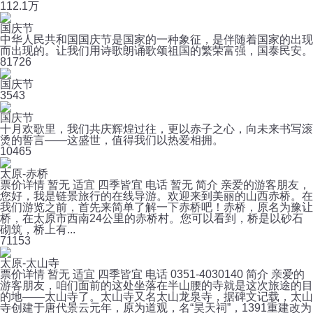
11
2.1万
国庆节
中华人民共和国国庆节是国家的一种象征，是伴随着国家的出现
而出现的。让我们用诗歌朗诵歌颂祖国的繁荣富强，国泰民安。
8
1726
国庆节
3
543
国庆节
十月欢歌里，我们共庆辉煌过往，更以赤子之心，向未来书写滚
烫的誓言——这盛世，值得我们以热爱相拥。
10
465
太原-赤桥
票价详情 暂无 适宜 四季皆宜 电话 暂无 简介 亲爱的游客朋友，
您好，我是链景旅行的在线导游。欢迎来到美丽的山西赤桥。在
我们游览之前，首先来简单了解一下赤桥吧！赤桥，原名为豫让
桥，在太原市西南24公里的赤桥村。您可以看到，桥是以砂石
砌筑，桥上有...
7
1153
太原-太山寺
票价详情 暂无 适宜 四季皆宜 电话 0351-4030140 简介 亲爱的
游客朋友，咱们面前的这处坐落在半山腰的寺就是这次旅途的目
的地——太山寺了。太山寺又名太山龙泉寺，据碑文记载，太山
寺创建于唐代景云元年，原为道观，名“昊天祠”，1391重建改为