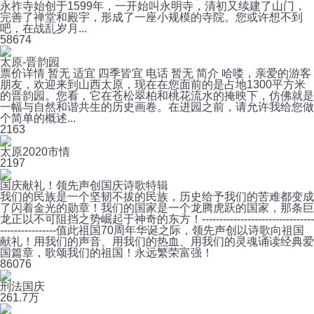
永祚寺始创于1599年，一开始叫永明寺，清初又续建了山门，
完善了禅堂和殿宇，形成了一座小规模的寺院。您或许想不到
吧，在战乱岁月...
5
8674
太原-晋韵园
票价详情 暂无 适宜 四季皆宜 电话 暂无 简介 哈喽，亲爱的游客
朋友，欢迎来到山西太原，现在在您面前的是占地1300平方米
的晋韵园。您看，它在苍松翠柏和桃花流水的掩映下，仿佛就是
一幅与自然和谐共生的历史画卷。在进园之前，请允许我给您做
个简单的概述...
2
163
太原2020市情
2
197
国庆献礼！领先声创国庆诗歌特辑
我们的民族是一个坚韧不拔的民族，历史给予我们的苦难都变成
了闪着金光的勋章！我们的国家是一个龙腾虎跃的国家，那条巨
龙正以不可阻挡之势崛起于神奇的东方！--------------------------------
----------------值此祖国70周年华诞之际，领先声创以诗歌向祖国
献礼！用我们的声音、用我们的热血、用我们的灵魂诵读经典爱
国篇章，歌颂我们的祖国！永远繁荣富强！
8
6076
刑法国庆
26
1.7万