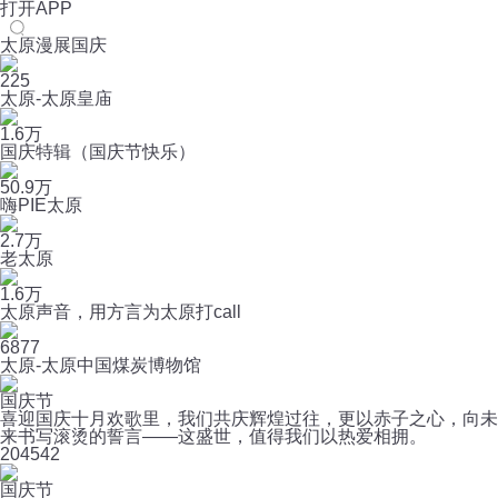
打开APP
太原漫展国庆
225
太原-太原皇庙
1.6万
国庆特辑（国庆节快乐）
50.9万
嗨PIE太原
2.7万
老太原
1.6万
太原声音，用方言为太原打call
6877
太原-太原中国煤炭博物馆
国庆节
喜迎国庆十月欢歌里，我们共庆辉煌过往，更以赤子之心，向未
来书写滚烫的誓言——这盛世，值得我们以热爱相拥。
20
4542
国庆节