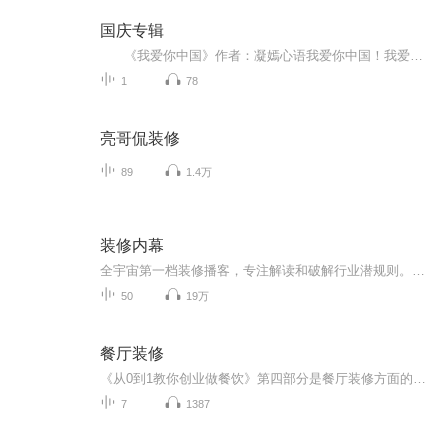
国庆专辑
《我爱你中国》作者：凝嫣心语我爱你中国！我爱你春天蓬勃的秧苗；我爱你秋日金黄的硕果。我爱你中国！我爱你青松气质，我爱你红梅品格！我爱你家乡的甜蔗好像乳汁滋润着我的心窝。我爱你中国，我要把最美的歌儿献给你，我的母亲我的祖国。我爱你中国，我爱...
1
78
亮哥侃装修
89
1.4万
装修内幕
全宇宙第一档装修播客，专注解读和破解行业潜规则。专业帮你避坑，让你的家更美好，让你住的更舒服。那些年装修过程中踩过的坑、吵过的架、生过的气、花的冤枉钱听听行业大咖怎么说~
50
19万
餐厅装修
《从0到1教你创业做餐饮》第四部分是餐厅装修方面的问题，包括餐厅的动线设计问题？灯光选择与设计？装修材料的设计风格？色彩的运用？餐厅的绿植如何运用？北京音乐如何选择？
7
1387