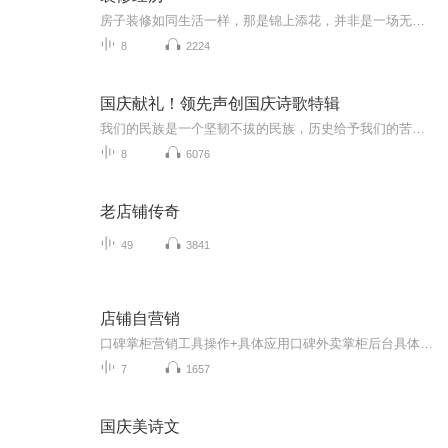
房子装修如同生活一样，那是锦上添花，并非是一场无休止的追求，而是一场取舍的艺术。有的人注重好看观感，有的人注重品质质感，装修最根本的目的就是住着舒服，能享受生活带来的愉悦，所以选择没有对错之分，只为喜欢而选择，不为敷衍而将就，适合自己就...
8
2224
国庆献礼！领先声创国庆诗歌特辑
我们的民族是一个坚韧不拔的民族，历史给予我们的苦难都变成了闪着金光的勋章！我们的国家是一个龙腾虎跃的国家，那条巨龙正以不可阻挡之势崛起于神奇的东方！------------------------------------------------值此祖国70周年华诞之际，领先声创以诗歌向祖国献礼！用我们的声音、用我们的热血、用我们的灵魂诵读经典爱国篇章，歌颂我们的祖国！永远繁荣富强！
8
6076
老店铺传奇
49
3841
店铺自营销
口碑掌柜营销工具操作+具体应用口碑外卖掌柜后台具体操作 实际应用讲解 帮助你在最短时间内内完全掌握后台自营销功能的具体操作，更简单的理解后台各种营销方式的使用规则，更低成本的掌握掌柜后台各种营销工具。 助您的店铺迅速打开新的渠道。
7
1657
国庆美诗文