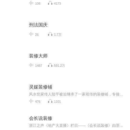
108
4173
刑法国庆
26
1.7万
装修大师
1487
591.2万
灵媒装修铺
风水世家传人陆平被迫继承了一家祖传的装修铺，专接各种“凶宅”翻新。他用朱砂调漆镇压怨气，以鲁班尺定格局化解煞气。当他为一座百年凶宅更换主梁时，却触发了最阴邪的“梁上祟”，并发现梁木内藏着一纸泛黄的民国婚书，而上面的名字正是委托人。此时他...
476
1101
会长说装修
浙江之声《地产大直播》栏目——《会长说装修》由浙江之声和浙江省建筑装饰行业协会联合推出。