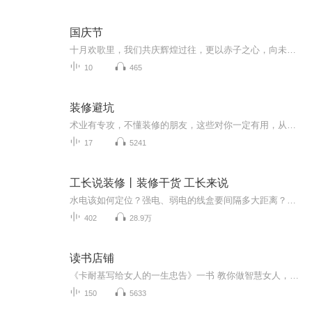
国庆节
十月欢歌里，我们共庆辉煌过往，更以赤子之心，向未来书写滚烫的誓言——这盛世，值得我们以热爱相拥。
10
465
装修避坑
术业有专攻，不懂装修的朋友，这些对你一定有用，从《如何装修才能远离白血病》《装修误区》《装修流程》《装修注意事项》《装修避坑》《搬家的规矩》《乔迁流程》等等来讲你所不懂的那些事。
17
5241
工长说装修丨装修干货 工长来说
水电该如何定位？强电、弱电的线盒要间隔多大距离？空调插座通常多高？床头插座如何设计比较好？装修干货，工长来说！
402
28.9万
读书店铺
《卡耐基写给女人的一生忠告》一书 教你做智慧女人，少走弯路实用宝典。为人处事的九大技巧、平安快乐的要诀、做魅力女人、不伤感情的改变他、做他事业上的好帮手，让你的家庭生活幸福七大方面，为你解读生活中遇到的问题。
150
5633