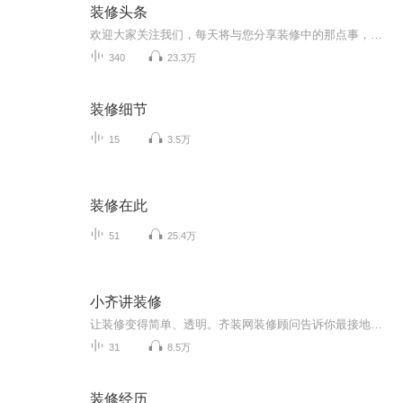
装修头条
欢迎大家关注我们，每天将与您分享装修中的那点事，让你快速的了解装修，学会装修。
340
23.3万
装修细节
15
3.5万
装修在此
51
25.4万
小齐讲装修
让装修变得简单、透明。齐装网装修顾问告诉你最接地气的装修干货。从装修前—装修中—装修后，各个环节注意事项，省钱妙招，防坑指南都在这里。用幽默的语言打破大家对装修的“刻板印象”，轻松装修乐无忧。来齐装网找小齐，带你从“装修小白”变“装修大神”。
31
8.5万
装修经历