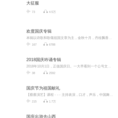
大征服
73
4.5万
欢度国庆专辑
本辑以诗歌和歌颂祖国文章为主，金秋十月，丹桂飘香，在这个充满丰收喜悦的季节里，我们满怀激动和自豪，迎来了中华人民共和国76周年华诞。这不仅是一个庄重的纪念日，更是全体中华儿女共同欢庆的盛大的节日，承载着深厚的民族情感和历史意义.
167
6788
2018国庆吟诵专辑
2018年10月1日，正值国庆日。一大早看到一个公号文章，正是文天祥的《己卯十月一日至燕越五日罹狴犴有感而赋》。当然，彼十一非当今的十一。不过数字的巧合还是让人感触，今天拿来读一读，体味一番历史英杰的民族情怀，恰也当时。 根据诗题来看，这组诗是写于十月一日至十月五日之间，是文天祥被俘之后所作，这些诗作不仅有凛凛正气，更也能看的到他百端交集的复杂情感。另一首于右任先生的《望大陆》，微信公号有称《望乡》，一句“山之上国之殇”荡气回肠，一并兴起拿来读了一读。仓促间多有瑕疵...
38
2592
国庆节为祖国献礼
【蔡蔡演艺】课程﹣-﹣主持表演，口才，声乐，中国舞，民族舞。独特的小舞台，专业的录音棚，每一位同学都能成为优秀的小明星。独特的教学模式，轻松上课，快乐学习！知名主持人，舞蹈家，高级教师任职授课！江南总校：河沟街42号三楼 18545856430江北分校...
215
1.7万
国庆出游去山西