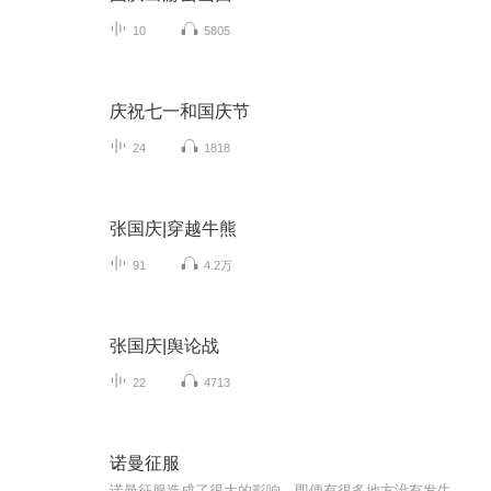
10
5805
庆祝七一和国庆节
24
1818
张国庆|穿越牛熊
91
4.2万
张国庆|舆论战
22
4713
诺曼征服
诺曼征服造成了很大的影响。即便有很多地方没有发生变化，在其他方面，我们还是能够看到翻天覆地的变化。诺曼人不仅带来了实际的东西（他们带来了新的建筑和防御工事、新的军事技术、新的精英阶层和新的语言），他们还输入了一整套新的社会和道德标准，冲...