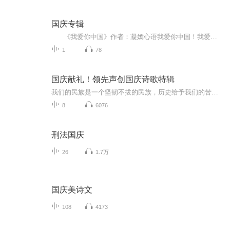
国庆专辑
《我爱你中国》作者：凝嫣心语我爱你中国！我爱你春天蓬勃的秧苗；我爱你秋日金黄的硕果。我爱你中国！我爱你青松气质，我爱你红梅品格！我爱你家乡的甜蔗好像乳汁滋润着我的心窝。我爱你中国，我要把最美的歌儿献给你，我的母亲我的祖国。我爱你中国，我爱...
1
78
国庆献礼！领先声创国庆诗歌特辑
我们的民族是一个坚韧不拔的民族，历史给予我们的苦难都变成了闪着金光的勋章！我们的国家是一个龙腾虎跃的国家，那条巨龙正以不可阻挡之势崛起于神奇的东方！------------------------------------------------值此祖国70周年华诞之际，领先声创以诗歌向祖国献礼！用我们的声音、用我们的热血、用我们的灵魂诵读经典爱国篇章，歌颂我们的祖国！永远繁荣富强！
8
6076
刑法国庆
26
1.7万
国庆美诗文
108
4173