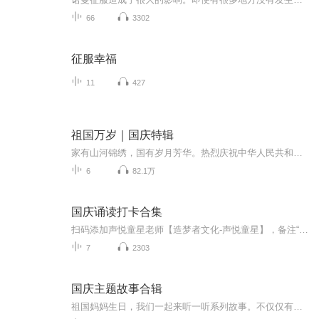
66
3302
征服幸福
11
427
祖国万岁｜国庆特辑
家有山河锦绣，国有岁月芳华。热烈庆祝中华人民共和国成立73周年！
6
82.1万
国庆诵读打卡合集
扫码添加声悦童星老师【造梦者文化-声悦童星】，备注“诵读打卡”报名，已添加好友的，直接发送“诵读打卡”报名，报名成功后进入社群。
7
2303
国庆主题故事合辑
祖国妈妈生日，我们一起来听一听系列故事。不仅仅有《我的祖国》，还有红军故事，也有关于战争的故事，让大家体会到和平年代的不易。