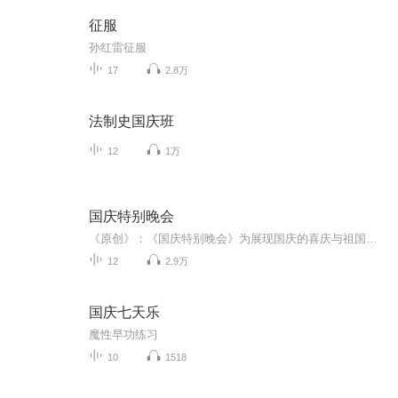
征服
孙红雷征服
17
2.8万
法制史国庆班
12
1万
国庆特别晚会
《原创》：《国庆特别晚会》为展现国庆的喜庆与祖国的深情我将以具体的场景切入从清晨升旗的庄严到街头巷尾的欢庆到历史与当下的交融，用优美的笔触传递对祖国的热爱与自豪！用诗歌和情感美文形式，歌颂祖国的繁荣富强，祝人民幸福安康！
12
2.9万
国庆七天乐
魔性早功练习
10
1518