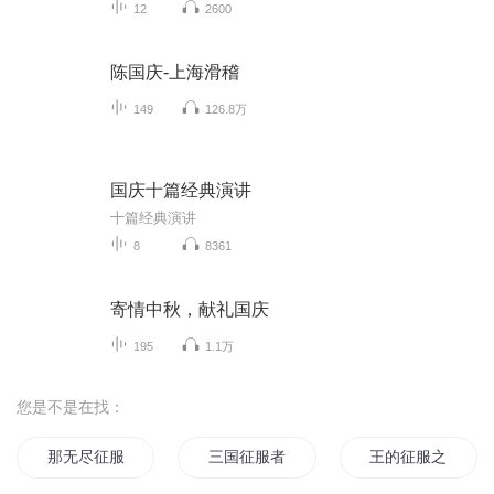
12
2600
陈国庆-上海滑稽
149
126.8万
国庆十篇经典演讲
十篇经典演讲
8
8361
寄情中秋，献礼国庆
195
1.1万
您是不是在找：
那无尽征服
三国征服者
王的征服之路